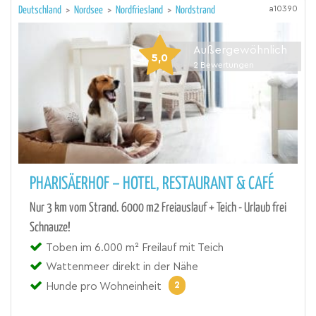
a10390
Deutschland
>
Nordsee
>
Nordfriesland
>
Nordstrand
Außergewöhnlich
5,0
2
Bewertungen
PHARISÄERHOF – HOTEL, RESTAURANT & CAFÉ
Nur 3 km vom Strand. 6000 m2 Freiauslauf + Teich - Urlaub frei
Schnauze!
Toben im 6.000 m² Freilauf mit Teich
Wattenmeer direkt in der Nähe
2
Hunde pro Wohneinheit