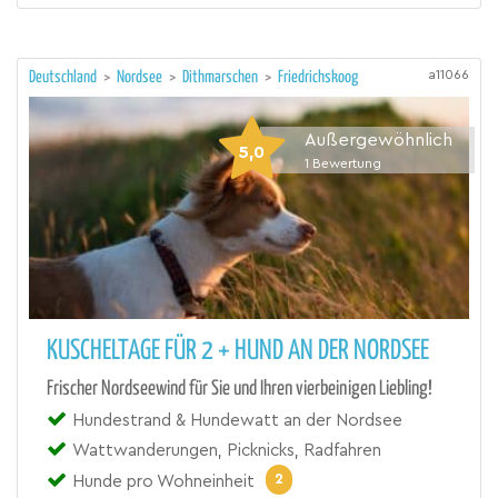
a11066
Deutschland
>
Nordsee
>
Dithmarschen
>
Friedrichskoog
Außergewöhnlich
5,0
1
Bewertung
KUSCHELTAGE FÜR 2 + HUND AN DER NORDSEE
Frischer Nordseewind für Sie und Ihren vierbeinigen Liebling!
Hundestrand & Hundewatt an der Nordsee
Wattwanderungen, Picknicks, Radfahren
2
Hunde pro Wohneinheit