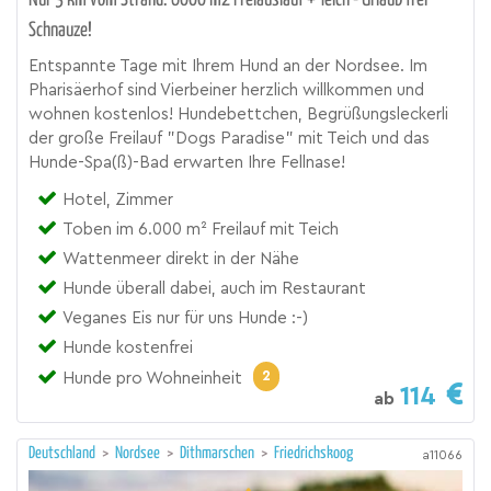
Nur 3 km vom Strand. 6000 m2 Freiauslauf + Teich - Urlaub frei
Schnauze!
Entspannte Tage mit Ihrem Hund an der Nordsee. Im
Pharisäerhof sind Vierbeiner herzlich willkommen und
wohnen kostenlos! Hundebettchen, Begrüßungsleckerli
der große Freilauf "Dogs Paradise" mit Teich und das
Hunde-Spa(ß)-Bad erwarten Ihre Fellnase!
Hotel, Zimmer
Toben im 6.000 m² Freilauf mit Teich
Wattenmeer direkt in der Nähe
Hunde überall dabei, auch im Restaurant
Veganes Eis nur für uns Hunde :-)
Hunde kostenfrei
2
Hunde pro Wohneinheit
114
ab
Deutschland
>
Nordsee
>
Dithmarschen
>
Friedrichskoog
a11066