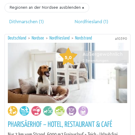
Regionen an der Nordsee
ausblenden
▴
Dithmarschen
(1)
Nordfriesland
(1)
Deutschland
>
Nordsee
>
Nordfriesland
>
Nordstrand
a10390
Außergewöhnlich
5,0
2
Bewertungen
PHARISÄERHOF – HOTEL, RESTAURANT & CAFÉ