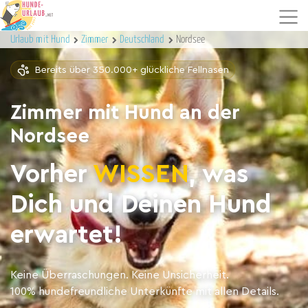
Urlaub mit Hund
Zimmer
Deutschland
Nordsee
Bereits über 350.000+ glückliche Fellnasen
Zimmer mit Hund an der
Nordsee
Vorher
WISSEN
, was
Dich und Deinen Hund
erwartet!
Keine Überraschungen. Keine Unsicherheit.
100% hundefreundliche Unterkünfte mit allen Details.