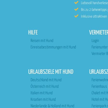
Liebevoll handverle
Bis zu 2 Geheimtipps
Inklusive attraktive
HILFE
VERMIETE
Reisen mit Hund
Login
Einreisebestimmungen mit Hund
Ferienunte
Vermieter B
URLAUBSZIELE MIT HUND
URLAUBS
Deutschland mit Hund
Ferienwohn
Österreich mit Hund
Ferienhaus
Italien mit Hund
Chalet mit 
Kroatien mit Hund
Hotel mit H
Niederlande & Holland mit Hund
Ferienpark