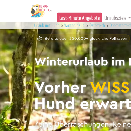
Last-Minute Angebote
Urlaubsziele
Urlaub mit Hund
Winterurlaub
Österreich
Oberösterreic
Bereits über 350.000+ glückliche Fellnasen
Winterurlaub im 
Vorher
WISS
Hund erwart
Keine Überraschungen. Keine