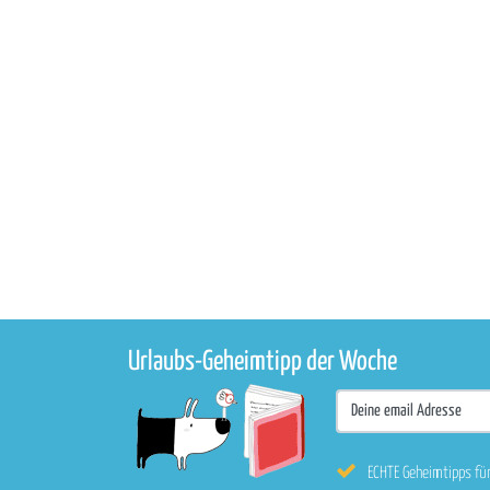
Urlaubs-Geheimtipp der Woche
ECHTE Geheimtipps fü