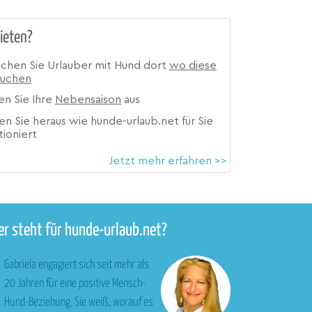
ieten?
ichen Sie Urlauber mit Hund dort
wo diese
suchen
en Sie Ihre
Nebensaison
aus
en Sie heraus wie hunde-urlaub.net für Sie
tioniert
Jetzt mehr erfahren >>
r steht für hunde-urlaub.net?
Gabriela engagiert sich seit mehr als
20 Jahren für eine positive Mensch-
Hund-Beziehung. Sie weiß, worauf es