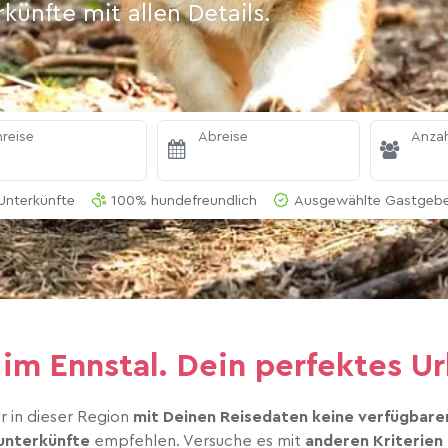
ünfte mit allen Details.
reise
Abreise
Anzah
Unterkünfte
100% hundefreundlich
Ausgewählte Gastgeber
im Ennstal. Dein perfektes U
r in dieser Region
mit Deinen Reisedaten keine verfügbare
unterkünfte
empfehlen. Versuche es mit
anderen Kriterien