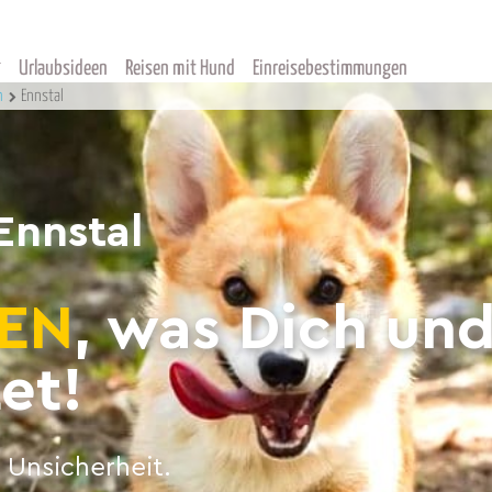
Urlaubsideen
Reisen mit Hund
Einreisebestimmungen
h
Ennstal
Ennstal
EN
, was Dich un
et!
 Unsicherheit.