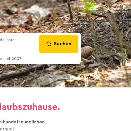
l Gäste
Suchen
 seit 2007
rlaubszuhause.
n hundefreundlichen
erneut.