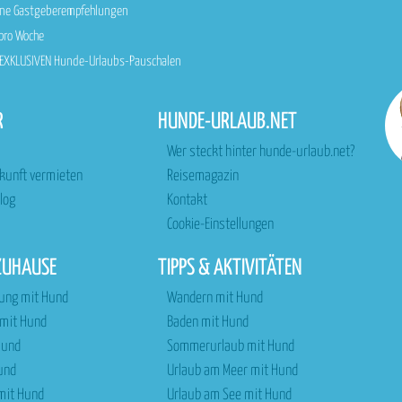
sene Gastgeberempfehlungen
 pro Woche
n EXKLUSIVEN Hunde-Urlaubs-Pauschalen
R
HUNDE-URLAUB.NET
Wer steckt hinter hunde-urlaub.net?
rkunft vermieten
Reisemagazin
log
Kontakt
Cookie-Einstellungen
ZUHAUSE
TIPPS & AKTIVITÄTEN
ung mit Hund
Wandern mit Hund
 mit Hund
Baden mit Hund
Hund
Sommerurlaub mit Hund
und
Urlaub am Meer mit Hund
 mit Hund
Urlaub am See mit Hund