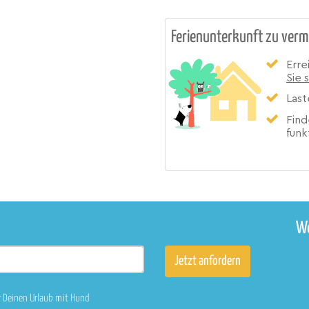
Ferienunterkunft zu verm
Erre
Sie 
Last
Find
funk
We
r Deinen Urlaub mit Hund