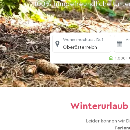
100% hundefreundliche Unterk
Wohin möchtest Du?
An
Oberösterreich
1.000+ 
Winterurlaub 
Leider können wir Di
Ferien