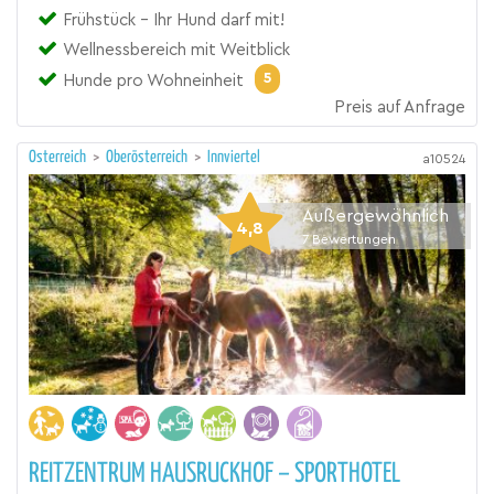
Frühstück - Ihr Hund darf mit!
Wellnessbereich mit Weitblick
5
Hunde pro Wohneinheit
Preis auf Anfrage
Österreich
>
Oberösterreich
>
Innviertel
a10524
Außergewöhnlich
4,8
7
Bewertungen
REITZENTRUM HAUSRUCKHOF – SPORTHOTEL