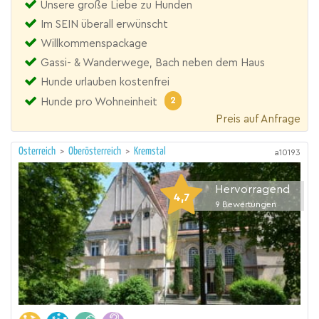
Unsere große Liebe zu Hunden
Im SEIN überall erwünscht
Willkommenspackage
Gassi- & Wanderwege, Bach neben dem Haus
Hunde urlauben kostenfrei
2
Hunde pro Wohneinheit
Preis auf Anfrage
Österreich
>
Oberösterreich
>
Kremstal
a10193
Hervorragend
4,7
9
Bewertungen