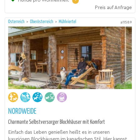
Hunde pro Wohneinheit
Preis auf Anfrage
Österreich
>
Oberösterreich
>
Mühlviertel
a11589
NORDWEIDE
Charmante Selbstversorger Blockhäuser mit Komfort
Einfach das Leben genießen heißt es in unseren
luxuriösen Blockhäusern im kanadischen Stil. Hier kannst