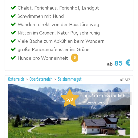
Chalet, Ferienhaus, Ferienhof, Landgut
Schwimmen mit Hund
Wandern direkt von der Haustüre weg
Mitten im Grünen, Natur Pur, sehr ruhig
Viele Bäche zum Abkühlen beim Wandern
große Panoramafenster ins Grüne
3
Hunde pro Wohneinheit
85
ab
Österreich
>
Oberösterreich
>
Salzkammergut
a11817
Außergewöhnlich
5,0
1
Bewertung