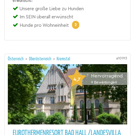
erwünscht!
Unsere große Liebe zu Hunden
Im SEIN überall erwünscht
2
Hunde pro Wohneinheit
a10193
Österreich
>
Oberösterreich
>
Kremstal
Hervorragend
4,7
9
Bewertungen
EUROTHERMENRESORT BAD HALL /LANDESVILLA