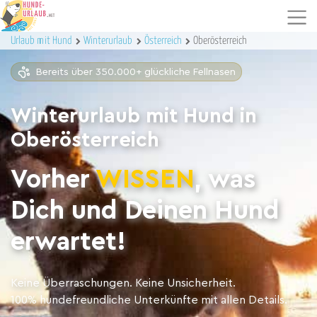
Urlaub mit Hund
Winterurlaub
Österreich
Oberösterreich
Bereits über 350.000+ glückliche Fellnasen
Winterurlaub mit Hund in
Oberösterreich
Vorher
WISSEN
, was
Dich und Deinen Hund
erwartet!
Keine Überraschungen. Keine Unsicherheit.
100% hundefreundliche Unterkünfte mit allen Details.