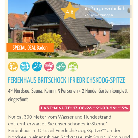
Außergewöhnlich
4,8
26
Bewertungen
SPECIAL-DEAL Baden
FERIENHAUS BRITSCHOCK I FRIEDRICHSKOOG-SPITZE
4* Nordsee, Sauna, Kamin, 5 Personen + 2 Hunde, Garten komplett
eingezäunt
LAST-MINUTE: 17.08.26 - 21.08.26: -15%
Nur ca. 300 Meter vom Wasser und Hundestrand
entfernt erwartet Sie unser schönes 4-Sterne*
Ferienhaus im Ortsteil Friedrichskoog-Spitze** an der
Nordsee in einer ruhigen Sackgasse, mit Sauna, Kamin und