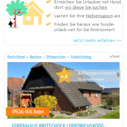
Erreichen Sie Urlauber mit Hund
dort
wo diese Sie suchen
Lasten Sie Ihre
Nebensaison
aus
Finden Sie heraus wie hunde-
urlaub.net für Sie funktioniert
Jetzt mehr erfahren >>
a11448
Deutschland
>
Nordsee
>
Dithmarschen
>
Friedrichskoog
Außergewöhnlich
4,8
26
Bewertungen
SPECIAL-DEAL Baden