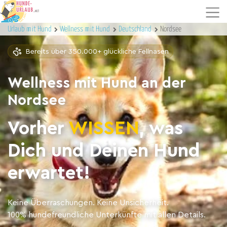
Urlaub mit Hund
Wellness mit Hund
Deutschland
Nordsee
Bereits über 350.000+ glückliche Fellnasen
Wellness mit Hund an der
Nordsee
Vorher
WISSEN
, was
Dich und Deinen Hund
erwartet!
Keine Überraschungen. Keine Unsicherheit.
100% hundefreundliche Unterkünfte mit allen Details.