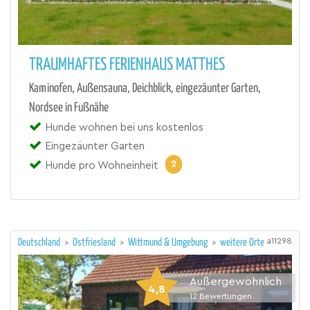
TRAUMHAFTES FERIENHAUS MATTHES
Kaminofen, Außensauna, Deichblick, eingezäunter Garten,
Nordsee in Fußnähe
Hunde wohnen bei uns kostenlos
Eingezäunter Garten
2
Hunde pro Wohneinheit
a11298
Deutschland
>
Ostfriesland
>
Wittmund & Umgebung
>
weitere Orte
Außergewöhnlich
4,8
12
Bewertungen