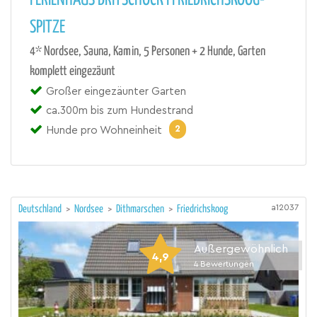
FERIENHAUS BRITSCHOCK I FRIEDRICHSKOOG-
SPITZE
4* Nordsee, Sauna, Kamin, 5 Personen + 2 Hunde, Garten
komplett eingezäunt
Großer eingezäunter Garten
ca.300m bis zum Hundestrand
2
Hunde pro Wohneinheit
a12037
Deutschland
>
Nordsee
>
Dithmarschen
>
Friedrichskoog
Außergewöhnlich
4,9
4
Bewertungen