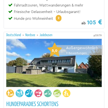
Fahrradtouren, Wattwanderungen & mehr
Friesische Gelassenheit - Urlaubsgarant!
2
Hunde pro Wohneinheit
105
ab
Deutschland
>
Nordsee
>
Jadebusen
a11979
Außergewöhnlich
5,0
9
Bewertungen
HUNDEPARADIES SCHORTENS