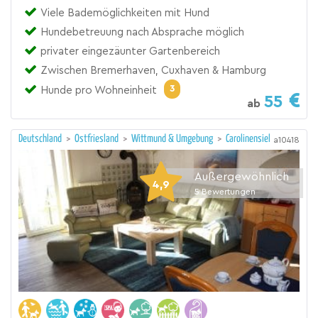
Viele Bademöglichkeiten mit Hund
Hundebetreuung nach Absprache möglich
privater eingezäunter Gartenbereich
Zwischen Bremerhaven, Cuxhaven & Hamburg
3
Hunde pro Wohneinheit
55
ab
Deutschland
>
Ostfriesland
>
Wittmund & Umgebung
>
Carolinensiel
a10418
Außergewöhnlich
4,9
5
Bewertungen