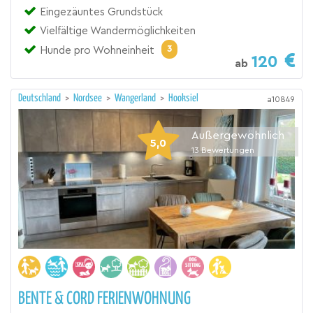
Eingezäuntes Grundstück
Vielfältige Wandermöglichkeiten
3
Hunde pro Wohneinheit
120
ab
Deutschland
>
Nordsee
>
Wangerland
>
Hooksiel
a10849
Außergewöhnlich
5,0
13
Bewertungen
BENTE & CORD FERIENWOHNUNG