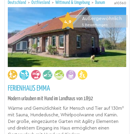
Deutschland
>
Ostfriesland
>
Wittmund & Umgebung
>
Dunum
a10360
Außergewöhnlich
4,9
5
Bewertungen
FERIENHAUS EMMA
Modern urlauben mit Hund im Landhaus von 1892
Wärme und Gemütlichkeit für Mensch und Tier auf 130m²
mit Sauna, Hundedusche, Whirlpoolwanne und Kamin.
Der große, eingezäunte Garten mit Agility Elementen
und direktem Eingang ins Haus ermöglichen einen