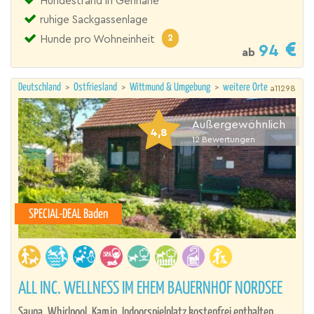
Hundestrand in Gehnähe
ruhige Sackgassenlage
2
Hunde pro Wohneinheit
94
ab
Deutschland
>
Ostfriesland
>
Wittmund & Umgebung
>
weitere Orte
a11298
Außergewöhnlich
4,8
12
Bewertungen
SPECIAL-DEAL Baden
ALL INC. WELLNESS IM EHEM BAUERNHOF NORDSEE
Sauna, Whirlpool, Kamin, Indoorspielplatz kostenfrei enthalten