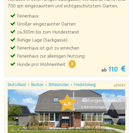
700 qm eingezäuntem und sichtgeschütztem Garten.
Ferienhaus
Großer eingezäunter Garten
ca.300m bis zum Hundestrand
Ruhige Lage (Sackgasse)
Ferienhaus ist gut zu erreichen
Ferienhaus zur alleinigen Nutzung
2
Hunde pro Wohneinheit
110
ab
Deutschland
>
Nordsee
>
Dithmarschen
>
Friedrichskoog
a12037
Außergewöhnlich
4,9
4
Bewertungen