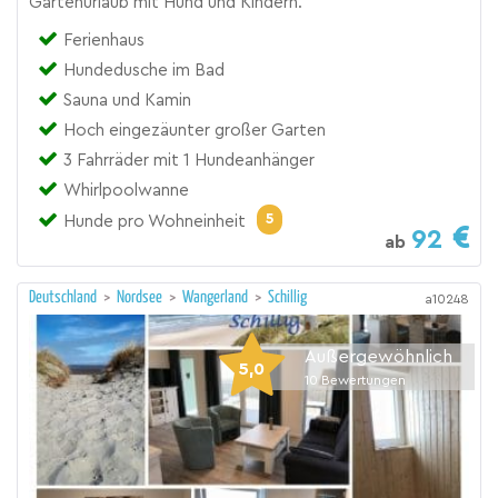
Gartenurlaub mit Hund und Kindern.
Ferienhaus
Hundedusche im Bad
Sauna und Kamin
Hoch eingezäunter großer Garten
3 Fahrräder mit 1 Hundeanhänger
Whirlpoolwanne
5
Hunde pro Wohneinheit
92
ab
Deutschland
>
Nordsee
>
Wangerland
>
Schillig
a10248
Außergewöhnlich
5,0
10
Bewertungen