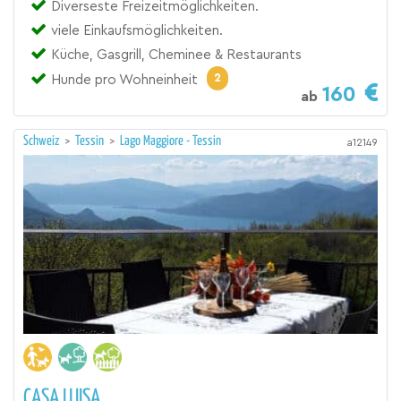
Diverseste Freizeitmöglichkeiten.
viele Einkaufsmöglichkeiten.
Küche, Gasgrill, Cheminee & Restaurants
2
Hunde pro Wohneinheit
160
ab
Schweiz
>
Tessin
>
Lago Maggiore - Tessin
a12149
CASA LUISA