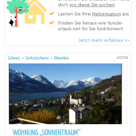
dort
wo diese Sie suchen
Lasten Sie Ihre
Nebensaison
aus
Finden Sie heraus wie hunde-
urlaub.net für Sie funktioniert
Jetzt mehr erfahren >>
a12224
Schweiz
>
Zentralschweiz
>
Obwalden
WOHNUNG „SONNENTRAUM“