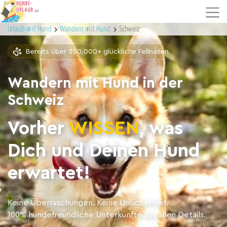
Urlaub mit Hund
Wandern mit Hund
Schweiz
Bereits über 350.000+ glückliche Fellnasen
Wandern mit Hund in der
Schweiz
Vorher
WISSEN
, was
Dich und Deinen Hund
erwartet!
Keine Überraschungen. Keine Unsicherheit.
100% hundefreundliche Unterkünfte mit allen Details.