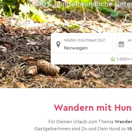
100% hundefreundliche Unterk
Wohin möchtest Du?
An
Norwegen
1.000+ 
Wandern mit Hund
Für Deinen Urlaub zum Thema
Wander
GastgeberInnen sind Du und Dein Hund zu
1