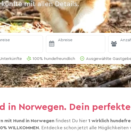
ünfte mit allen Details.
reise
Abreise
Anzah
Unterkünfte
100% hundefreundlich
Ausgewählte Gastgeber
 in Norwegen. Dein perfekte
n mit Hund in Norwegen
findest Du hier
1 wirklich hundefr
00% WILLKOMMEN
. Entdecke schon jetzt alle Möglichkeiten