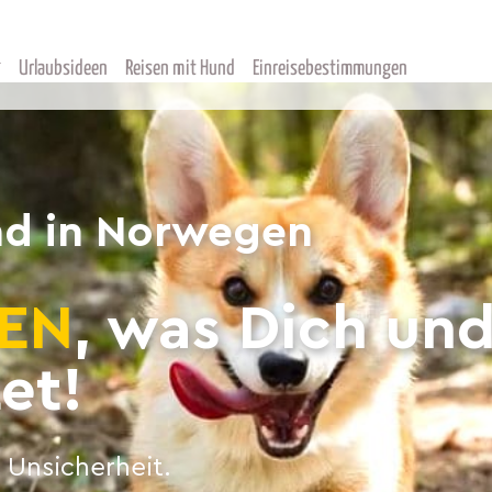
Urlaubsideen
Reisen mit Hund
Einreisebestimmungen
d in Norwegen
EN
, was Dich un
et!
 Unsicherheit.