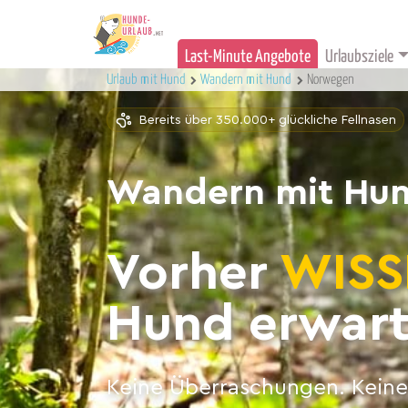
Last-Minute Angebote
Urlaubsziele
Urlaub mit Hund
Wandern mit Hund
Norwegen
Bereits über 350.000+ glückliche Fellnasen
Wandern mit Hun
Vorher
WISS
Hund erwart
Keine Überraschungen. Keine