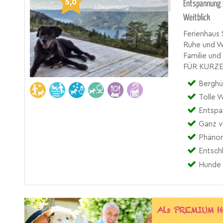
5,0
Entspannung 
1
Bewertung
Weitblick
Ferienhaus 
Ruhe und We
Familie u
FÜR KURZEN
Berghü
Tolle 
Entspa
Ganz vi
Phänom
Entsch
Hunde 