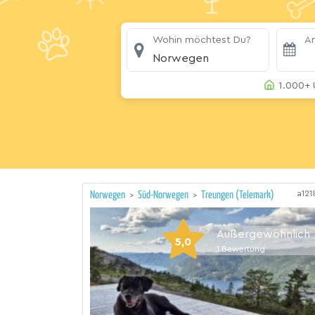
Wohin möchtest Du?
An
Norwegen
1.000+ 
a121
Norwegen
>
Süd-Norwegen
>
Treungen (Telemark)
Außergewöhnlich
5,0
1
Bewertung