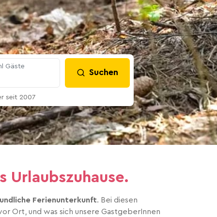
l Gäste
Suchen
 seit 2007
s Urlaubszuhause.
eundliche Ferienunterkunft
. Bei diesen
 vor Ort, und was sich unsere GastgeberInnen