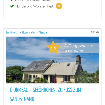
4
Hunde pro Wohneinheit
a11948
Frankreich
>
Normandie
>
Manche
Außergewöhnlich
5,0
12
Bewertungen
L‘ ORMEAU – SEEÖHRCHEN. ZU FUSS ZUM S
ANDSTRAND