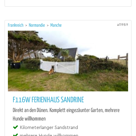
a11989
Frankreich
>
Normandie
>
Manche
F116W FERIENHAUS SANDRINE
Direkt an den Dünen. Komplett eingezäunter Garten, mehrere
Hunde willkommen
Kilometerlanger Sandstrand
mehrere Hunde willkommen