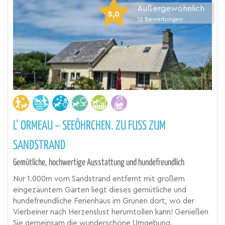
Außergewöhnlich
5,0
12
Bewertungen
L‘ ORMEAU – SEEÖHRCHEN. ZU FUSS ZUM S
ANDSTRAND
Gemütliche, hochwertige Ausstattung und hundefreundlich
Nur 1.000m vom Sandstrand entfernt mit großem
eingezäuntem Garten liegt dieses gemütliche und
hundefreundliche Ferienhaus im Grünen dort, wo der
Vierbeiner nach Herzenslust herumtollen kann! Genießen
Sie gemeinsam die wunderschöne Umgebung.