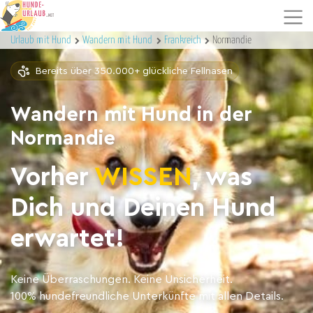
Urlaub mit Hund
Wandern mit Hund
Frankreich
Normandie
Bereits über 350.000+ glückliche Fellnasen
Wandern mit Hund in der
Normandie
Vorher
WISSEN
, was
Dich und Deinen Hund
erwartet!
Keine Überraschungen. Keine Unsicherheit.
100% hundefreundliche Unterkünfte mit allen Details.