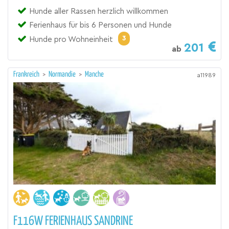
Hunde aller Rassen herzlich willkommen
Ferienhaus für bis 6 Personen und Hunde
3
Hunde pro Wohneinheit
201
ab
Frankreich
>
Normandie
>
Manche
a11989
F116W FERIENHAUS SANDRINE