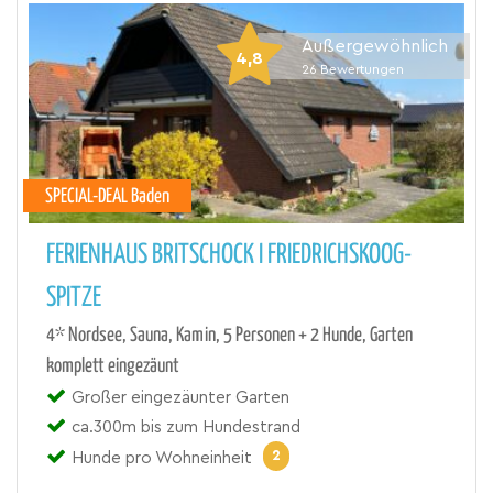
Außergewöhnlich
4,8
26
Bewertungen
SPECIAL-DEAL Baden
FERIENHAUS BRITSCHOCK I FRIEDRICHSKOOG-
SPITZE
4* Nordsee, Sauna, Kamin, 5 Personen + 2 Hunde, Garten
komplett eingezäunt
Großer eingezäunter Garten
ca.300m bis zum Hundestrand
2
Hunde pro Wohneinheit