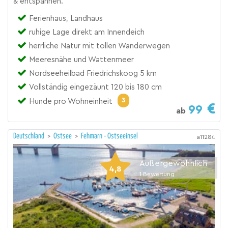
& entspannen.
Ferienhaus, Landhaus
ruhige Lage direkt am Innendeich
herrliche Natur mit tollen Wanderwegen
Meeresnähe und Wattenmeer
Nordseeheilbad Friedrichskoog 5 km
Vollständig eingezäunt 120 bis 180 cm
3
Hunde pro Wohneinheit
99
ab
Deutschland
>
Ostsee
>
Fehmarn - Ostseeinsel
a11284
Außergewöhnlich
4,8
1
Bewertung