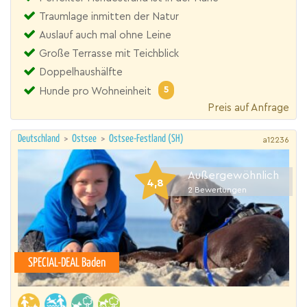
Traumlage inmitten der Natur
Auslauf auch mal ohne Leine
Große Terrasse mit Teichblick
Doppelhaushälfte
5
Hunde pro Wohneinheit
Preis auf Anfrage
Deutschland
>
Ostsee
>
Ostsee-Festland (SH)
a12236
Außergewöhnlich
4,8
2
Bewertungen
SPECIAL-DEAL Baden