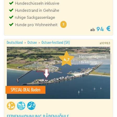
Hundeschüsseln inklusive
Hundestrand in Gehnähe
ruhige Sackgassenlage
2
Hunde pro Wohneinheit
94
ab
Deutschland
>
Ostsee
>
Ostsee-Festland (SH)
a10983
Hervorragend
4,7
1
Bewertung
SPECIAL-DEAL Baden