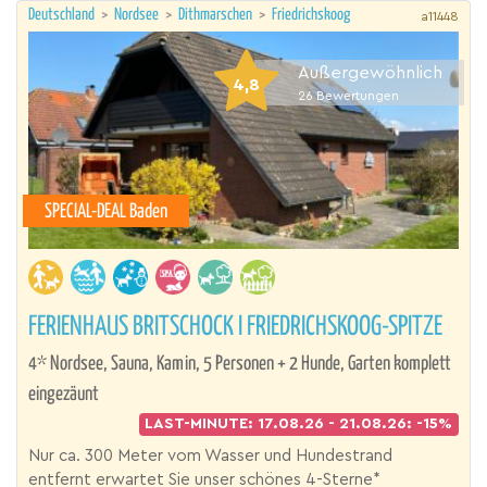
Deutschland
>
Nordsee
>
Dithmarschen
>
Friedrichskoog
a11448
Außergewöhnlich
4,8
26
Bewertungen
SPECIAL-DEAL Baden
FERIENHAUS BRITSCHOCK I FRIEDRICHSKOOG-SPITZE
4* Nordsee, Sauna, Kamin, 5 Personen + 2 Hunde, Garten komplett
eingezäunt
LAST-MINUTE: 17.08.26 - 21.08.26: -15%
Nur ca. 300 Meter vom Wasser und Hundestrand
entfernt erwartet Sie unser schönes 4-Sterne*