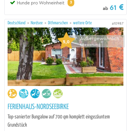
3
Hunde pro Wohneinheit
61
ab
Deutschland
>
Nordsee
>
Dithmarschen
>
weitere Orte
a10987
Außergewöhnlich
5,0
1
Bewertung
FERIENHAUS-NORDSEEBIRKE
Top-sanierter Bungalow auf 700 qm komplett eingezäuntem
Grundstück