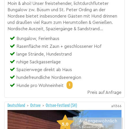
Moin & ahoi! Unser freistehender, lichtdurchfluteter
Bungalow zw. Büsum und St. Peter Ording an der
Nordsee bietet insbesondere Gästen mit Hund drinnen
und draußen viel Raum zum Herumtollen & Genießen.
Nordische Auszeit, Spaziergänge & Sandstrand...
Bungalow, Ferienhaus
Rasenfläche mit Zaun + geschlossener Hof
lange Strände, Hundestrand
ruhige Sackgassenlage
Spazierwege direkt ab Haus
hundefreundliche Nordseeregion
1
Hunde pro Wohneinheit
Preis auf Anfrage
Deutschland
>
Ostsee
>
Ostsee-Festland (SH)
a11366
Außergewöhnlich
5,0
5
Bewertungen