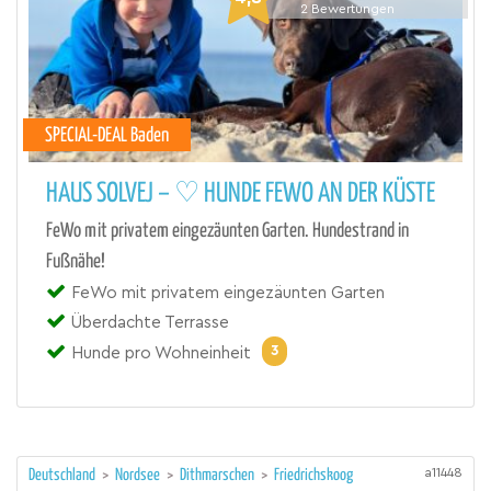
2
Bewertungen
SPECIAL-DEAL Baden
HAUS SOLVEJ – ♡ HUNDE FEWO AN DER KÜSTE
FeWo mit privatem eingezäunten Garten. Hundestrand in
Fußnähe!
FeWo mit privatem eingezäunten Garten
Überdachte Terrasse
3
Hunde pro Wohneinheit
a11448
Deutschland
>
Nordsee
>
Dithmarschen
>
Friedrichskoog