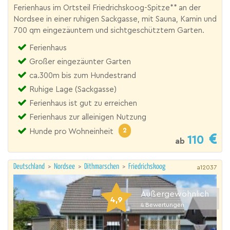
Ferienhaus im Ortsteil Friedrichskoog-Spitze** an der
Nordsee in einer ruhigen Sackgasse, mit Sauna, Kamin und
700 qm eingezäuntem und sichtgeschütztem Garten.
Ferienhaus
Großer eingezäunter Garten
ca.300m bis zum Hundestrand
Ruhige Lage (Sackgasse)
Ferienhaus ist gut zu erreichen
Ferienhaus zur alleinigen Nutzung
2
Hunde pro Wohneinheit
110
ab
Deutschland
>
Nordsee
>
Dithmarschen
>
Friedrichskoog
a12037
Außergewöhnlich
4,9
4
Bewertungen