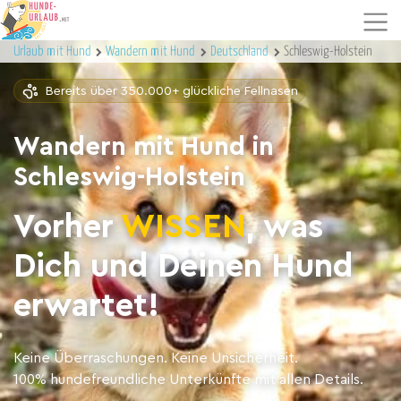
Urlaub mit Hund
Wandern mit Hund
Deutschland
Schleswig-Holstein
Bereits über 350.000+ glückliche Fellnasen
Wandern mit Hund in
Schleswig-Holstein
Vorher
WISSEN
, was
Dich und Deinen Hund
erwartet!
Keine Überraschungen. Keine Unsicherheit.
100% hundefreundliche Unterkünfte mit allen Details.