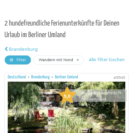
2 hundefreundliche Ferienunterkünfte für Deinen
Urlaub im Berliner Umland
Brandenburg
Alle Filter löschen
Wandern mit Hund
×
Filter
Deutschland
>
Brandenburg
>
Berliner Umland
a10565
Außergewöhnlich
5,0
7
Bewertungen