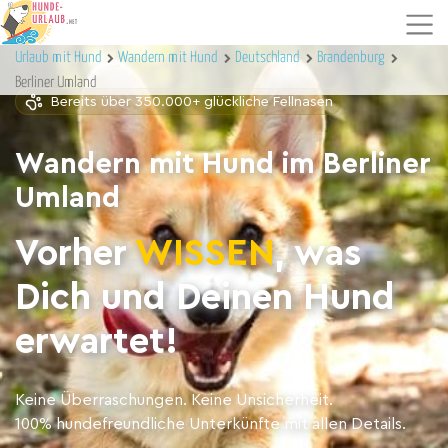
Urlaub mit Hund
Wandern mit Hund
Deutschland
Brandenburg
Berliner Umland
Bereits über 350.000+ glückliche Fellnasen
Wandern mit Hund im Berliner
Umland
Vorher
WISSEN
, was
Dich und Deinen Hund
erwartet!
Keine Überraschungen. Keine Unsicherheit.
100% hundefreundliche Unterkünfte mit allen Details.