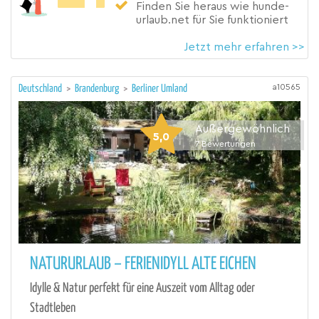
Finden Sie heraus wie hunde-
urlaub.net für Sie funktioniert
Jetzt mehr erfahren >>
a10565
Deutschland
>
Brandenburg
>
Berliner Umland
Außergewöhnlich
5,0
7
Bewertungen
NATURURLAUB – FERIENIDYLL ALTE EICHEN
Idylle & Natur perfekt für eine Auszeit vom Alltag oder
Stadtleben