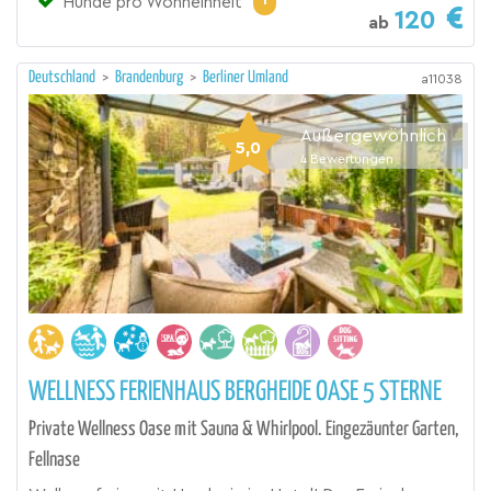
Hunde pro Wohneinheit
120
ab
Deutschland
>
Brandenburg
>
Berliner Umland
a11038
Außergewöhnlich
5,0
4
Bewertungen
WELLNESS FERIENHAUS BERGHEIDE OASE 5 STERNE
Private Wellness Oase mit Sauna & Whirlpool. Eingezäunter Garten,
Fellnase