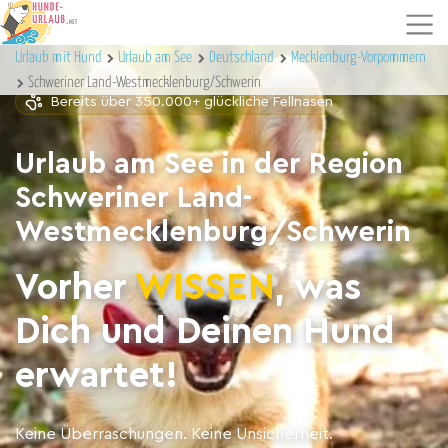
Urlaub mit Hund
Urlaub am See
Deutschland
Mecklenburg-Vorpommern
Schweriner Land-Westmecklenburg/Schwerin
Bereits über 350.000+ glückliche Fellnasen
Urlaub am See in der Region
Schweriner Land-
Westmecklenburg/Schwerin
Vorher
WISSEN
, was
Dich und Deinen Hund
erwartet!
Keine Überraschungen. Keine Unsicherheit.