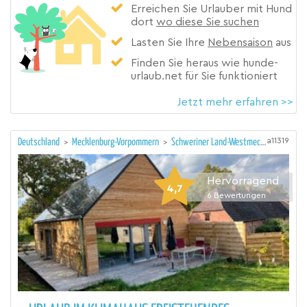
Erreichen Sie Urlauber mit Hund
dort
wo diese Sie suchen
Lasten Sie Ihre
Nebensaison
aus
Finden Sie heraus wie hunde-
urlaub.net für Sie funktioniert
Jetzt mehr erfahren >>
a11319
Deutschland
>
Mecklenburg-Vorpommern
>
Schweriner Land-Westmecklenburg/Schwerin
Hervorragend
4,7
6
Bewertungen