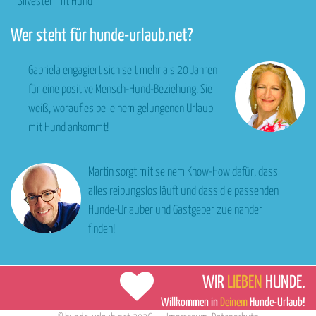
Silvester mit Hund
Wer steht für hunde-urlaub.net?
Gabriela engagiert sich seit mehr als 20 Jahren
für eine positive Mensch-Hund-Beziehung. Sie
weiß, worauf es bei einem gelungenen Urlaub
mit Hund ankommt!
Martin sorgt mit seinem Know-How dafür, dass
alles reibungslos läuft und dass die passenden
Hunde-Urlauber und Gastgeber zueinander
finden!
WIR
LIEBEN
HUNDE.
Willkommen in
Deinem
Hunde-Urlaub!