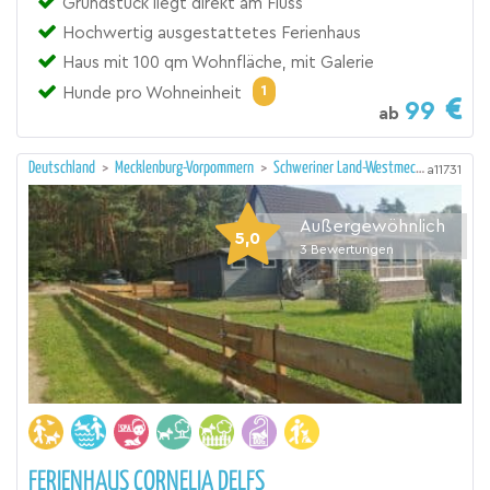
Grundstück liegt direkt am Fluss
Hochwertig ausgestattetes Ferienhaus
Haus mit 100 qm Wohnfläche, mit Galerie
1
Hunde pro Wohneinheit
99
ab
Deutschland
>
Mecklenburg-Vorpommern
>
Schweriner Land-Westmecklenburg/Schwerin
a11731
Außergewöhnlich
5,0
3
Bewertungen
FERIENHAUS CORNELIA DELFS