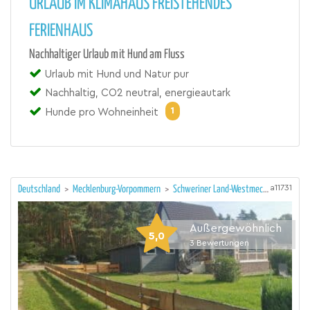
URLAUB IM KLIMAHAUS FREISTEHENDES
FERIENHAUS
Nachhaltiger Urlaub mit Hund am Fluss
Urlaub mit Hund und Natur pur
Nachhaltig, CO2 neutral, energieautark
1
Hunde pro Wohneinheit
a11731
Deutschland
>
Mecklenburg-Vorpommern
>
Schweriner Land-Westmecklenburg/Schwerin
Außergewöhnlich
5,0
3
Bewertungen