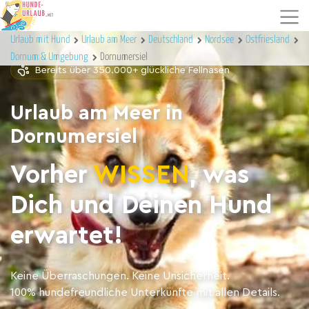
Urlaub mit Hund
Urlaub am Meer
Deutschland
Nordsee
Ostfriesland
Dornum & Umgebung
Dornumersiel
Bereits über 350.000+ glückliche Fellnasen
Urlaub am Meer in
Dornumersiel
Vorher
WISSEN
, was
Dich und Deinen Hund
erwartet!
Keine Überraschungen. Keine Unsicherheit.
100% hundefreundliche Unterkünfte mit allen Details.