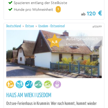
Spazieren entlang der Steilküste
1
Hunde pro Wohneinheit
120
ab
Deutschland
>
Ostsee
>
Usedom - Ostseeinsel
a10499
Außergewöhnlich
4,8
4
Bewertungen
HAUS AM WIEK I USEDOM
Ostsee-Ferienhaus in Krummin: Wer nach kommt, kommt wieder