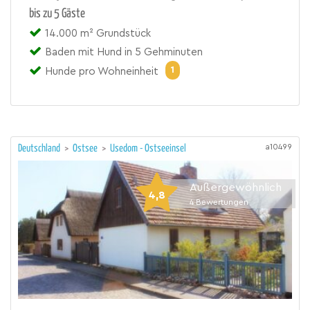
bis zu 5 Gäste
14.000 m² Grundstück
Baden mit Hund in 5 Gehminuten
1
Hunde pro Wohneinheit
a10499
Deutschland
>
Ostsee
>
Usedom - Ostseeinsel
Außergewöhnlich
4,8
4
Bewertungen