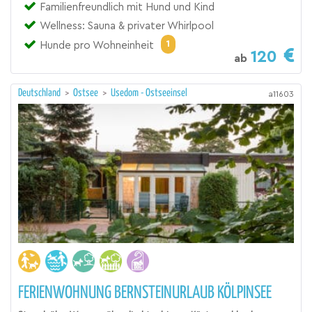
Familienfreundlich mit Hund und Kind
Wellness: Sauna & privater Whirlpool
1
Hunde pro Wohneinheit
120
ab
Deutschland
>
Ostsee
>
Usedom - Ostseeinsel
a11603
FERIENWOHNUNG BERNSTEINURLAUB KÖLPINSEE