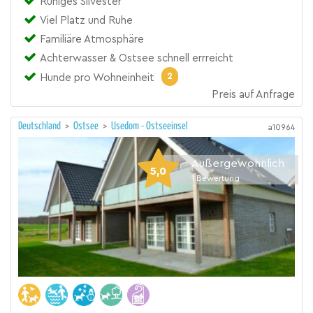
Ruhiges Silvester
Viel Platz und Ruhe
Familiäre Atmosphäre
Achterwasser & Ostsee schnell errreicht
2
Hunde pro Wohneinheit
Preis auf Anfrage
Deutschland
>
Ostsee
>
Usedom - Ostseeinsel
a10964
Außergewöhnlich
5,0
1
Bewertung