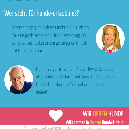
Wer steht für hunde-urlaub.net?
Gabriela engagiert sich seit mehr als 20 Jahren
für eine positive Mensch-Hund-Beziehung. Sie
weiß, worauf es bei einem gelungenen Urlaub
mit Hund ankommt!
Martin sorgt mit seinem Know-How dafür, dass
alles reibungslos läuft und dass die passenden
Hunde-Urlauber und Gastgeber zueinander
finden!
WIR
LIEBEN
HUNDE.
Willkommen in
Deinem
Hunde-Urlaub!
©
hunde-urlaub.net
2026
Impressum
,
Datenschutz