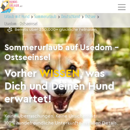
Urlaub mit Hund
Sommerurlaub
Deutschland
Ostsee
Usedom - Ostseeinsel
Bereits über 350.000+ glückliche Fellnasen
Sommerurlaub auf Usedom -
Ostseeinsel
Vorher
WISSEN
, was
Dich und Deinen Hund
erwartet!
Keine Überraschungen. Keine Unsicherheit.
100% hundefreundliche Unterkünfte mit allen Details.