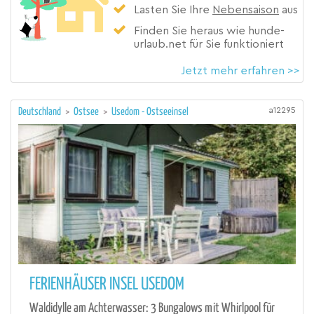
Lasten Sie Ihre
Nebensaison
aus
Finden Sie heraus wie hunde-
urlaub.net für Sie funktioniert
Jetzt mehr erfahren >>
a12295
Deutschland
>
Ostsee
>
Usedom - Ostseeinsel
FERIENHÄUSER INSEL USEDOM
Waldidylle am Achterwasser: 3 Bungalows mit Whirlpool für