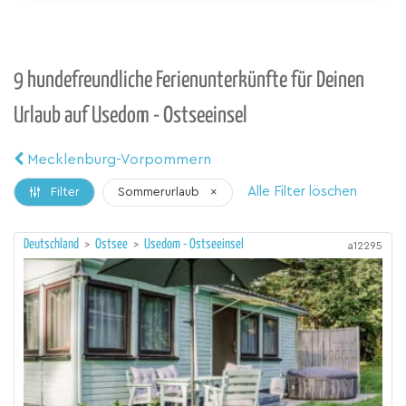
9 hundefreundliche Ferienunterkünfte für Deinen
Urlaub auf Usedom - Ostseeinsel
Mecklenburg-Vorpommern
Alle Filter löschen
Sommerurlaub
×
Filter
Deutschland
>
Ostsee
>
Usedom - Ostseeinsel
a12295