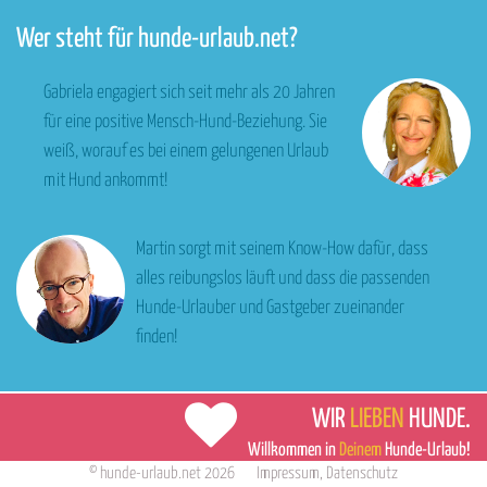
Wer steht für hunde-urlaub.net?
Gabriela engagiert sich seit mehr als 20 Jahren
für eine positive Mensch-Hund-Beziehung. Sie
weiß, worauf es bei einem gelungenen Urlaub
mit Hund ankommt!
Martin sorgt mit seinem Know-How dafür, dass
alles reibungslos läuft und dass die passenden
Hunde-Urlauber und Gastgeber zueinander
finden!
WIR
LIEBEN
HUNDE.
Willkommen in
Deinem
Hunde-Urlaub!
©
hunde-urlaub.net
2026
Impressum
,
Datenschutz