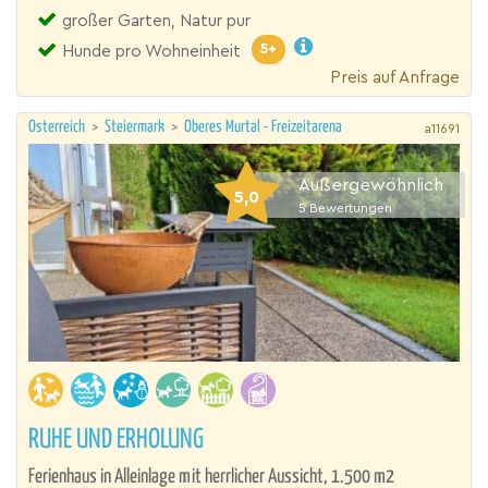
großer Garten, Natur pur
5+
Hunde pro Wohneinheit
Preis auf Anfrage
Österreich
>
Steiermark
>
Oberes Murtal - Freizeitarena
a11691
Außergewöhnlich
5,0
5
Bewertungen
RUHE UND ERHOLUNG
Ferienhaus in Alleinlage mit herrlicher Aussicht, 1.500 m2