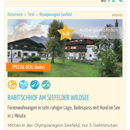
ab
Österreich
>
Tirol
>
Olympiaregion Seefeld
a10651
Außergewöhnlich
4,8
10
Bewertungen
SPECIAL-DEAL Baden
RABITSCHHOF AM SEEFELDER WILDSEE
Ferienwohnungen in sehr ruhiger Lage, Badespass mit Hund im See
in 1 Minute
Mitten in der Olympiaregion Seefeld, nur 5 Gehminuten