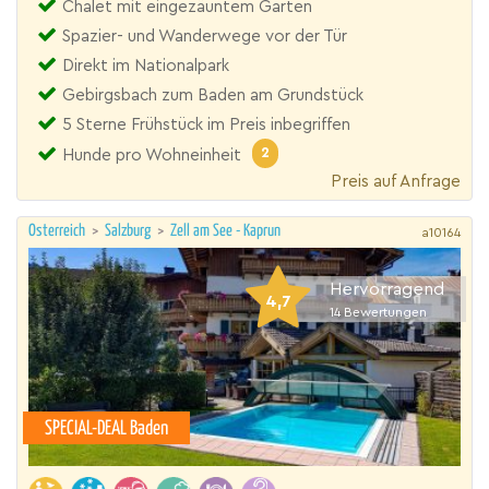
Chalet mit eingezäuntem Garten
Spazier- und Wanderwege vor der Tür
Direkt im Nationalpark
Gebirgsbach zum Baden am Grundstück
5 Sterne Frühstück im Preis inbegriffen
2
Hunde pro Wohneinheit
Preis auf Anfrage
Österreich
>
Salzburg
>
Zell am See - Kaprun
a10164
Hervorragend
4,7
14
Bewertungen
SPECIAL-DEAL Baden