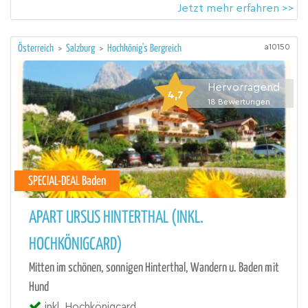
Jetzt mehr erfahren >>
a10150
Österreich
>
Salzburg
>
Hochkönig's Bergreich
Hervorragend
4,7
18
Bewertungen
SPECIAL-DEAL Baden
APART URSUS HINTERTHAL (INKL.
HOCHKÖNIGCARD)
Mitten im schönen, sonnigen Hinterthal, Wandern u. Baden mit
Hund
inkl. Hochkönigcard