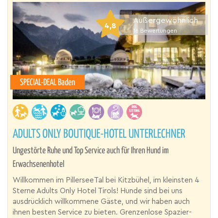
Außergewöhnlich
4,8
16
Bewertungen
SPECIAL-DEAL Baden
ADULTS ONLY BOUTIQUE-HOTEL UNTERLECHNER
Ungestörte Ruhe und Top Service auch für Ihren Hund im
Erwachsenenhotel
Willkommen im PillerseeTal bei Kitzbühel, im kleinsten 4
Sterne Adults Only Hotel Tirols! Hunde sind bei uns
ausdrücklich willkommene Gäste, und wir haben auch
ihnen besten Service zu bieten. Grenzenlose Spazier-