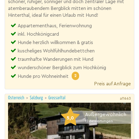
schöner, ruhiger, sonniger und doch zentraler Lage mit
atemberaubendem Bergblick mitten im schönen
Hinterthal, ideal für einen Urlaub mit Hund!
Appartementhaus, Ferienwohnung
inkl. Hochkönigcard
Hunde herzlich willkommen & gratis
kuscheliges Wohlfühlhundebettchen
traumhafte Wanderungen mit Hund
wunderschöner Bergblick zum Hochkönig
2
Hunde pro Wohneinheit
Preis auf Anfrage
Österreich
>
Salzburg
>
Grossarltal
a11663
Außergewöhnlich
5,0
12
Bewertungen