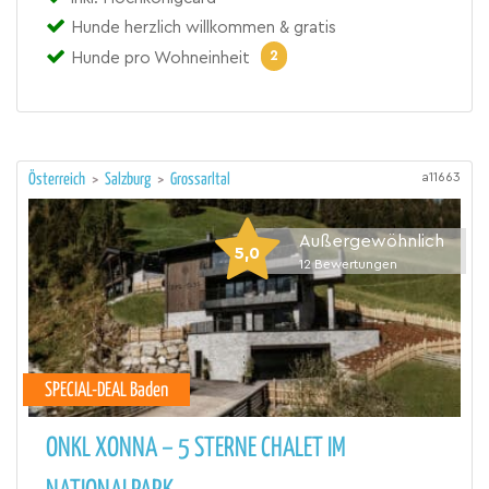
Hunde herzlich willkommen & gratis
2
Hunde pro Wohneinheit
a11663
Österreich
>
Salzburg
>
Grossarltal
Außergewöhnlich
5,0
12
Bewertungen
SPECIAL-DEAL Baden
ONKL XONNA – 5 STERNE CHALET IM