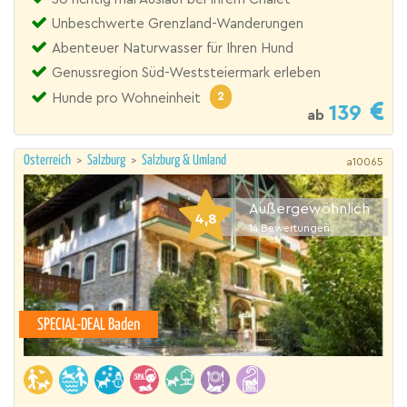
Unbeschwerte Grenzland-Wanderungen
Abenteuer Naturwasser für Ihren Hund
Genussregion Süd-Weststeiermark erleben
2
Hunde pro Wohneinheit
139
ab
Österreich
>
Salzburg
>
Salzburg & Umland
a10065
Außergewöhnlich
4,8
14
Bewertungen
SPECIAL-DEAL Baden