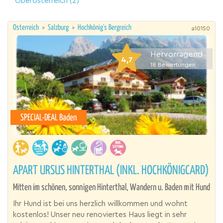
Oberösterreich
(2)
Österreich
>
Salzburg
>
Hochkönig's Bergreich
a10150
Hervorragend
4,7
18
Bewertungen
SPECIAL-DEAL Baden
APART URSUS HINTERTHAL (INKL. HOCHKÖNIGCARD)
Mitten im schönen, sonnigen Hinterthal, Wandern u. Baden mit Hund
Ihr Hund ist bei uns herzlich willkommen und wohnt
kostenlos! Unser neu renoviertes Haus liegt in sehr