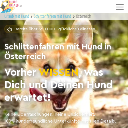
Urlaub mit Hund
Schlittenfahren mit Hund
Österreich
Bereits über 350.000+ glückliche Fellnasen
Schlittenfahren mit Hund in
Österreich
Vorher
WISSEN
, was
Dich und Deinen Hund
erwartet!
Keine Überraschungen. Keine Unsicherheit.
100% hundefreundliche Unterkünfte mit allen Details.