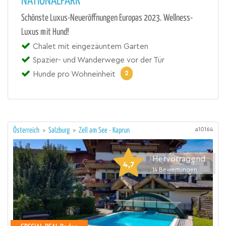
NATIONALPARK
Schönste Luxus-Neueröffnungen Europas 2023. Wellness-
Luxus mit Hund!
Chalet mit eingezäuntem Garten
Spazier- und Wanderwege vor der Tür
2
Hunde pro Wohneinheit
a10164
Österreich
>
Salzburg
>
Zell am See - Kaprun
Hervorragend
4,7
14
Bewertungen