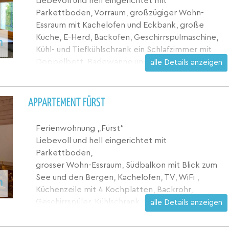
Liebevoll und hell eingerichtet mit
Parkettboden, Vorraum, großzügiger Wohn-
Essraum mit Kachelofen und Eckbank, große
Küche, E-Herd, Backofen, Geschirrspülmaschine,
n
Kühl- und Tiefkühlschrank ein Schlafzimmer mit
Doppelbett, Badewanne und Dusche, ein
alle Details anzeigen
Schlafzimmer mit getrennten Betten, ein Zimmer
mit „Grand lit“ mit Dusche/WC, extra Gäste-WC,
TV/Radio, WiFi, Balkon und Terrasse mit Seeblick-
APPARTEMENT FÜRST
Südseite, Gartenmöbeln und Sonnenliegen.
Ferienwohnung „Fürst“
Liebevoll und hell eingerichtet mit
Parkettboden,
grosser Wohn-Essraum, Südbalkon mit Blick zum
See und den Bergen, Kachelofen, TV, WiFi ,
n
Küchenzeile mit 4 Kochplatten, Backrohr,
Geschirrspüler, Kühlschrank, Espressomaschine
alle Details anzeigen
ein Schlafzimmer mit Doppelbett, grosszügiges
Badezimmer mit DU/WC, Fön