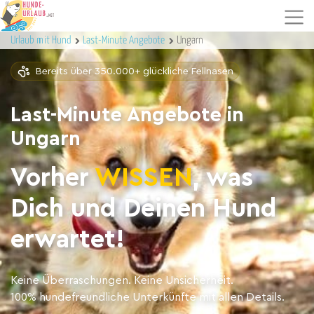
Urlaub mit Hund
Last-Minute Angebote
Ungarn
Bereits über 350.000+ glückliche Fellnasen
Last-Minute Angebote in
Ungarn
Vorher
WISSEN
, was
Dich und Deinen Hund
erwartet!
Keine Überraschungen. Keine Unsicherheit.
100% hundefreundliche Unterkünfte mit allen Details.