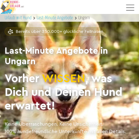
Urlaub mit Hund
Last-Minute Angebote
Ungarn
Bereits über 350.000+ glückliche Fellnasen
Last-Minute Angebote in
Ungarn
Vorher
WISSEN
, was
Dich und Deinen Hund
erwartet!
Keine Überraschungen. Keine Unsicherheit.
100% hundefreundliche Unterkünfte mit allen Details.