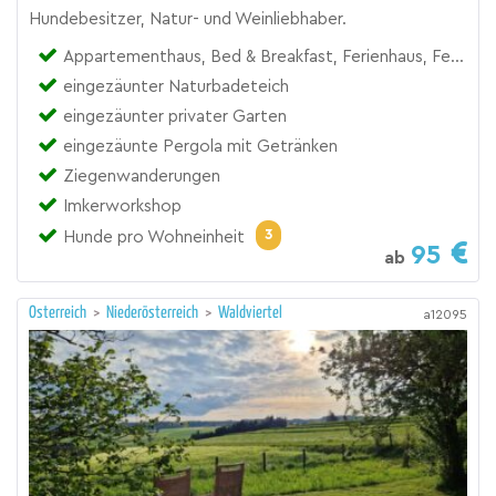
Hundebesitzer, Natur- und Weinliebhaber.
Appartementhaus, Bed & Breakfast, Ferienhaus, Ferienhütte
eingezäunter Naturbadeteich
eingezäunter privater Garten
eingezäunte Pergola mit Getränken
Ziegenwanderungen
Imkerworkshop
3
Hunde pro Wohneinheit
95
ab
Österreich
>
Niederösterreich
>
Waldviertel
a12095