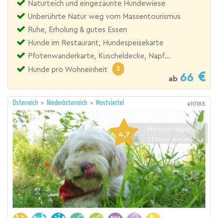
Naturteich und eingezäunte Hundewiese
Unberührte Natur weg vom Massentourismus
Ruhe, Erholung & gutes Essen
Hunde im Restaurant, Hundespeisekarte
Pfotenwanderkarte, Kuscheldecke, Napf...
2
Hunde pro Wohneinheit
66
ab
Österreich
>
Niederösterreich
>
Mostviertel
a10185
Hervorragend
4,7
52
Bewertungen