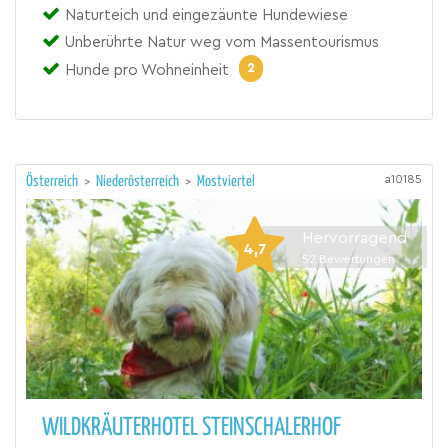
Naturteich und eingezäunte Hundewiese
Unberührte Natur weg vom Massentourismus
2
Hunde pro Wohneinheit
a10185
Österreich
>
Niederösterreich
>
Mostviertel
Hervorragend
4,7
52
Bewertungen
WILDKRÄUTERHOTEL STEINSCHALERHOF