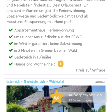
und Nebelstein findest Du Dein Urlaubsnest. Ein
umzäunter Garten umgibt die Ferienwohnung.
Spazierwege und Bademöglichkeit mit Hund ab
Haustüre! Entspannung mit Hund pur!
Appartementhaus, Ferienwohnung
umzäunter Auslauf direkt aus der FEWO
im Winter garantiert keine Salzstreuung
in 3 Minuten im Grünen bzw. im Wald
Badeteich in Fußnähe
5
Hunde pro Wohneinheit
Preis auf Anfrage
Österreich
>
Niederösterreich
>
Waldviertel
a10869
Außergewöhnlich
5,0
22
Bewertungen