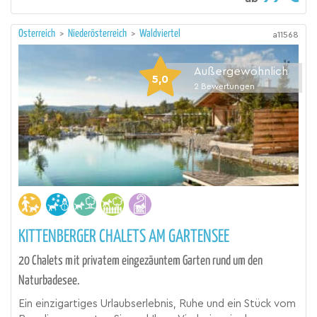
Österreich
>
Niederösterreich
>
Waldviertel
a11568
Außergewöhnlich
5,0
2
Bewertungen
KITTENBERGER CHALETS AM GARTENSEE
20 Chalets mit privatem eingezäuntem Garten rund um den
Naturbadesee.
Ein einzigartiges Urlaubserlebnis, Ruhe und ein Stück vom