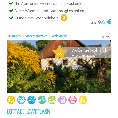
Ihr Vierbeiner wohnt bei uns kostenlos
Viele Wander- und Bademöglichkeiten
2
Hunde pro Wohneinheit
96
ab
Österreich
>
Niederösterreich
>
Waldviertel
a11901
Außergewöhnlich
5,0
9
Bewertungen
COTTAGE „ZWETLARN“