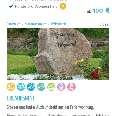
2
Hunde pro Wohneinheit
100
ab
Österreich
>
Niederösterreich
>
Waldviertel
a10861
URLAUBSNEST
Grosser umzäunter Auslauf direkt aus der Ferienwohnung.
Eingebettet in den sanften Hügeln zwischen Mandelstein