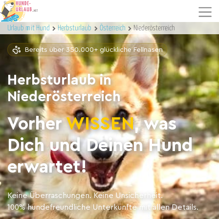
Urlaub mit Hund
Herbsturlaub
Österreich
Niederösterreich
Bereits über 350.000+ glückliche Fellnasen
Herbsturlaub in
Niederösterreich
Vorher
WISSEN
, was
Dich und Deinen Hund
erwartet!
Keine Überraschungen. Keine Unsicherheit.
100% hundefreundliche Unterkünfte mit allen Details.