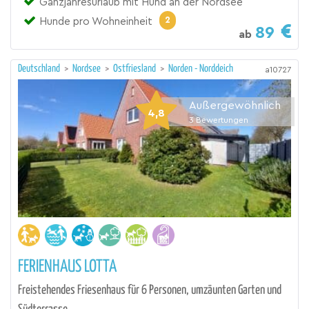
Ganzjahresurlaub mit Hund an der Nordsee
2
Hunde pro Wohneinheit
89
ab
Deutschland
>
Nordsee
>
Ostfriesland
>
Norden - Norddeich
a10727
Außergewöhnlich
4,8
3
Bewertungen
FERIENHAUS LOTTA
Freistehendes Friesenhaus für 6 Personen, umzäunten Garten und