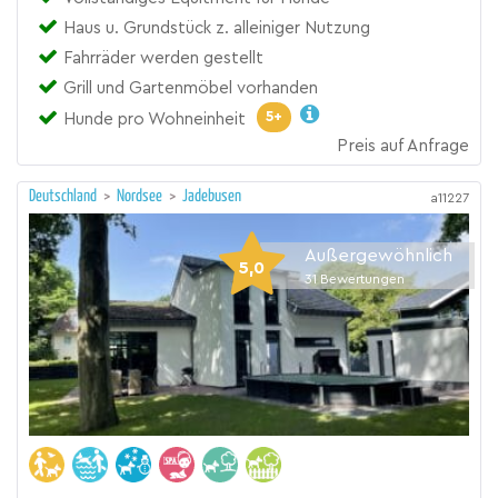
Haus u. Grundstück z. alleiniger Nutzung
Fahrräder werden gestellt
Grill und Gartenmöbel vorhanden
5+
Hunde pro Wohneinheit
Preis auf Anfrage
Deutschland
>
Nordsee
>
Jadebusen
a11227
Außergewöhnlich
5,0
31
Bewertungen