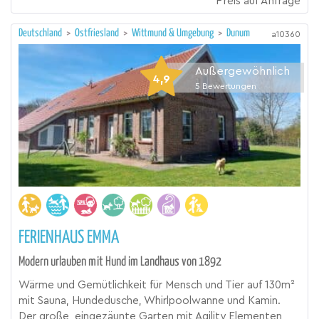
Preis auf Anfrage
Deutschland
>
Ostfriesland
>
Wittmund & Umgebung
>
Dunum
a10360
Außergewöhnlich
4,9
5
Bewertungen
FERIENHAUS EMMA
Modern urlauben mit Hund im Landhaus von 1892
Wärme und Gemütlichkeit für Mensch und Tier auf 130m²
mit Sauna, Hundedusche, Whirlpoolwanne und Kamin.
Der große, eingezäunte Garten mit Agility Elementen