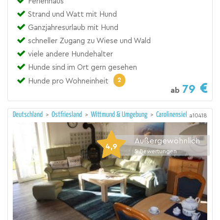
Ferienhaus
Strand und Watt mit Hund
Ganzjahresurlaub mit Hund
schneller Zugang zu Wiese und Wald
viele andere Hundehalter
Hunde sind im Ort gern gesehen
2
Hunde pro Wohneinheit
79
ab
Deutschland
>
Ostfriesland
>
Wittmund & Umgebung
>
Carolinensiel
a10418
Außergewöhnlich
4,9
5
Bewertungen