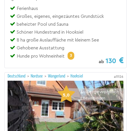
Ferienhaus
Großes, eigenes, eingezäuntes Grundstück
beheizter Pool und Sauna
Schöner Hundestrand in Hooksiel
8 ha große Auslauffläche mit kleinem See
Gehobene Ausstattung
3
Hunde pro Wohneinheit
130
ab
Deutschland
>
Nordsee
>
Wangerland
>
Hooksiel
a11126
Außergewöhnlich
5,0
2
Bewertungen