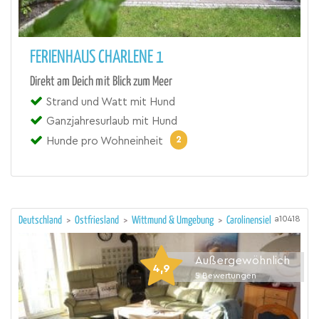
FERIENHAUS CHARLENE 1
Direkt am Deich mit Blick zum Meer
Strand und Watt mit Hund
Ganzjahresurlaub mit Hund
2
Hunde pro Wohneinheit
a10418
Deutschland
>
Ostfriesland
>
Wittmund & Umgebung
>
Carolinensiel
Außergewöhnlich
4,9
5
Bewertungen