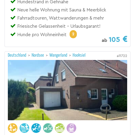
Hundestrand in Gehnähe
Neue helle Wohnung mit Sauna & Meerblick
Fahrradtouren, Wattwanderungen & mehr
Friesische Gelassenheit - Urlaubsgarant!
2
Hunde pro Wohneinheit
105
ab
Deutschland
>
Nordsee
>
Wangerland
>
Hooksiel
a11722