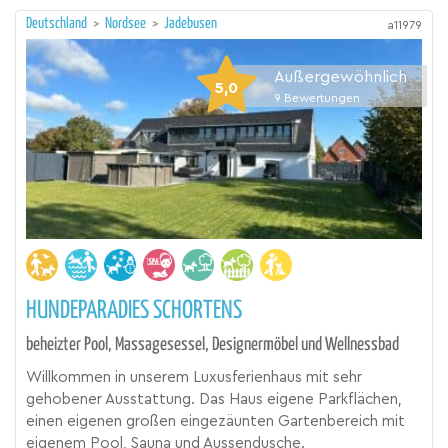
Deutschland
>
Nordsee
>
Jadebusen
a11979
Außergewöhnlich
5,0
9
Bewertungen
HUNDEPARADIES SCHORTENS
beheizter Pool, Massagesessel, Designermöbel und Wellnessbad
Willkommen in unserem Luxusferienhaus mit sehr
gehobener Ausstattung. Das Haus eigene Parkflächen,
einen eigenen großen eingezäunten Gartenbereich mit
eigenem Pool, Sauna und Aussendusche.