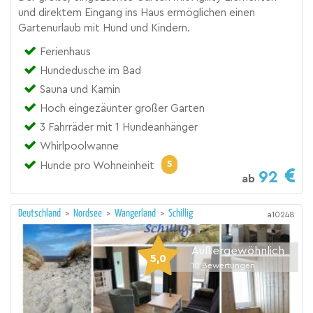
und direktem Eingang ins Haus ermöglichen einen
Gartenurlaub mit Hund und Kindern.
Ferienhaus
Hundedusche im Bad
Sauna und Kamin
Hoch eingezäunter großer Garten
3 Fahrräder mit 1 Hundeanhänger
Whirlpoolwanne
5
Hunde pro Wohneinheit
92
ab
Deutschland
>
Nordsee
>
Wangerland
>
Schillig
a10248
Außergewöhnlich
5,0
10
Bewertungen