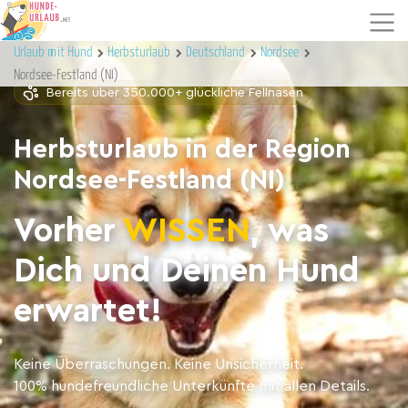
Urlaub mit Hund
Herbsturlaub
Deutschland
Nordsee
Nordsee-Festland (NI)
Bereits über 350.000+ glückliche Fellnasen
Herbsturlaub in der Region
Nordsee-Festland (NI)
Vorher
WISSEN
, was
Dich und Deinen Hund
erwartet!
Keine Überraschungen. Keine Unsicherheit.
100% hundefreundliche Unterkünfte mit allen Details.