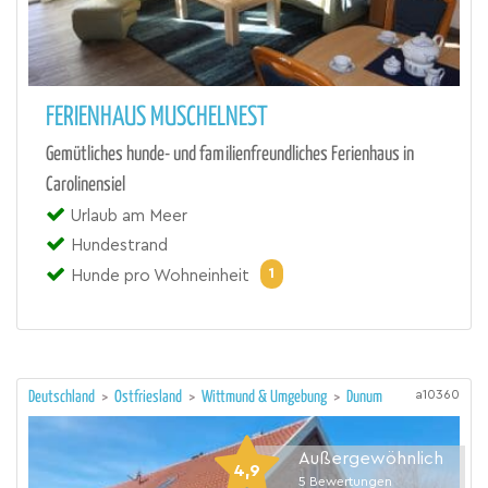
FERIENHAUS MUSCHELNEST
Gemütliches hunde- und familienfreundliches Ferienhaus in
Carolinensiel
Urlaub am Meer
Hundestrand
1
Hunde pro Wohneinheit
a10360
Deutschland
>
Ostfriesland
>
Wittmund & Umgebung
>
Dunum
Außergewöhnlich
4,9
5
Bewertungen