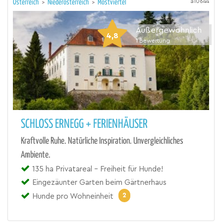
a10644
Österreich
>
Niederösterreich
>
Mostviertel
Außergewöhnlich
4,8
1
Bewertung
SCHLOSS ERNEGG + FERIENHÄUSER
Kraftvolle Ruhe. Natürliche Inspiration. Unvergleichliches
Ambiente.
135 ha Privatareal - Freiheit für Hunde!
Eingezäunter Garten beim Gärtnerhaus
2
Hunde pro Wohneinheit