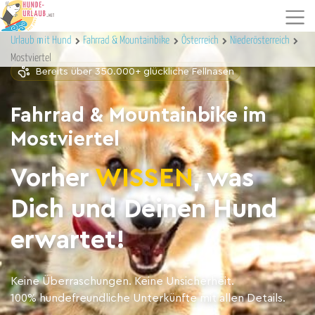
Urlaub mit Hund
Fahrrad & Mountainbike
Österreich
Niederösterreich
Mostviertel
Bereits über 350.000+ glückliche Fellnasen
Fahrrad & Mountainbike im
Mostviertel
Vorher
WISSEN
, was
Dich und Deinen Hund
erwartet!
Keine Überraschungen. Keine Unsicherheit.
100% hundefreundliche Unterkünfte mit allen Details.