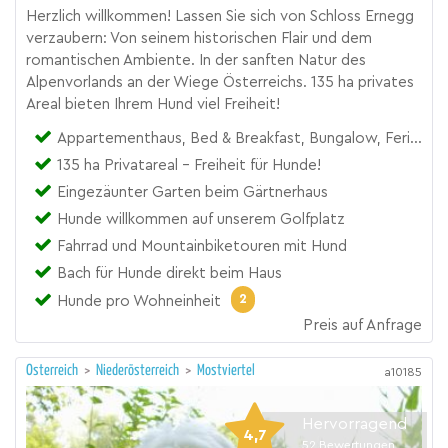
Herzlich willkommen! Lassen Sie sich von Schloss Ernegg
verzaubern: Von seinem historischen Flair und dem
romantischen Ambiente. In der sanften Natur des
Alpenvorlands an der Wiege Österreichs. 135 ha privates
Areal bieten Ihrem Hund viel Freiheit!
Appartementhaus, Bed & Breakfast, Bungalow, Ferienhaus, Hotel, Urlaubsresort, Zimmer
135 ha Privatareal - Freiheit für Hunde!
Eingezäunter Garten beim Gärtnerhaus
Hunde willkommen auf unserem Golfplatz
Fahrrad und Mountainbiketouren mit Hund
Bach für Hunde direkt beim Haus
2
Hunde pro Wohneinheit
Preis auf Anfrage
Österreich
>
Niederösterreich
>
Mostviertel
a10185
Hervorragend
4,7
52
Bewertungen