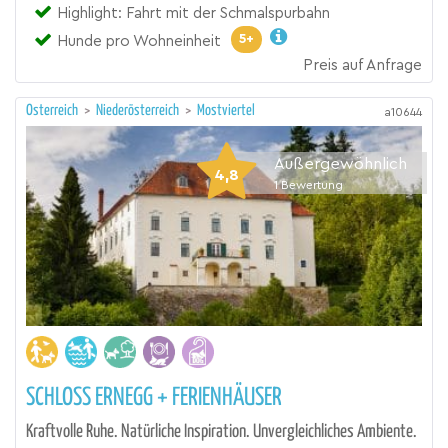
Highlight: Fahrt mit der Schmalspurbahn
5+
Hunde pro Wohneinheit
Preis auf Anfrage
Österreich
>
Niederösterreich
>
Mostviertel
a10644
Außergewöhnlich
4,8
1
Bewertung
SCHLOSS ERNEGG + FERIENHÄUSER
Kraftvolle Ruhe. Natürliche Inspiration. Unvergleichliches Ambiente.