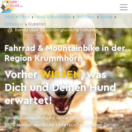
Urlaub mit Hund
Fahrrad & Mountainbike
Deutschland
Nordsee
Ostfriesland
Krummhörn
Bereits über 350.000+ glückliche Fellnasen
Fahrrad & Mountainbike in der
Region Krummhörn
Vorher
WISSEN
, was
Dich und Deinen Hund
erwartet!
Keine Überraschungen. Keine Unsicherheit.
100% hundefreundliche Unterkünfte mit allen Details.