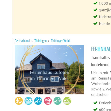
1.000 
ganzjäh
Nichtr
Hunde 
Deutschland
>
Thüringen
>
Thüringer Wald
FERIENHAU
Traumhaftes 
hundefreund
Urlaub mit 
am Rennste
Wohnfeeling
sowie 2 Wel
entfliehen.
Ferien
600qm 