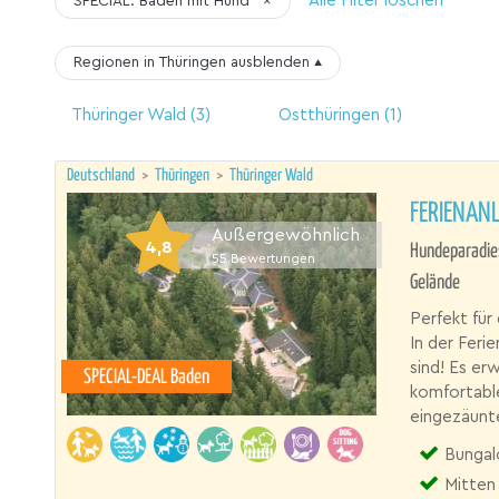
Alle Filter löschen
SPECIAL: Baden mit Hund
×
Regionen in Thüringen
ausblenden
▴
Thüringer Wald
(3)
Ostthüringen
(1)
Deutschland
>
Thüringen
>
Thüringer Wald
FERIENANL
Außergewöhnlich
4,8
Hundeparadie
55
Bewertungen
Gelände
Perfekt fü
In der Feri
sind! Es er
SPECIAL-DEAL Baden
komfortable
eingezäunt
Bungalow,
Mitten 