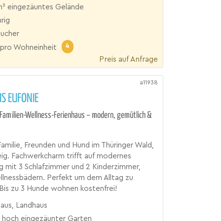
m² eingezäuntes Gelände
rig
aucher
4
pro Wohneinheit
Preis auf Anfrage
a11938
S EUFONIE
Familien-Wellness-Ferienhaus – modern, gemütlich &
Familie, Freunden und Hund im Thüringer Wald,
ig. Fachwerkcharm trifft auf modernes
 mit 3 Schlafzimmer und 2 Kinderzimmer,
lnessbädern. Perfekt um dem Alltag zu
 Bis zu 3 Hunde wohnen kostenfrei!
haus, Landhaus
hoch eingezäunter Garten