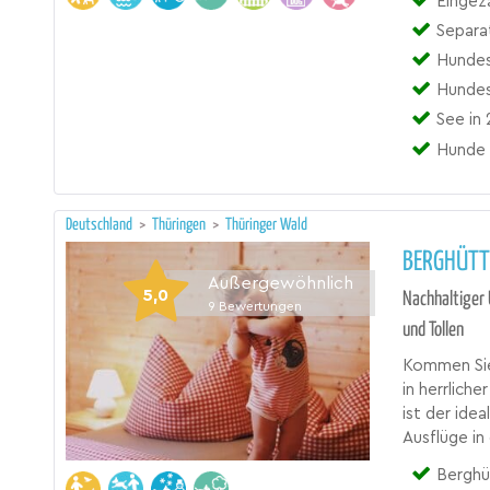
Eingez
Separa
Hundesp
Hundes
See in 
Hunde 
Deutschland
>
Thüringen
>
Thüringer Wald
BERGHÜTT
Außergewöhnlich
5,0
Nachhaltiger
9
Bewertungen
und Tollen
Kommen Sie 
in herrlich
ist der ide
Ausflüge i
Berghütte,