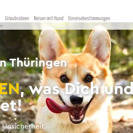
Urlaubsideen
Reisen mit Hund
Einreisebestimmungen
en
n Thüringen
EN
, was Dich un
et!
 Unsicherheit.