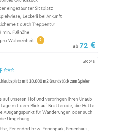
äuntes Grundstück
ter eingezäunter Sitzplatz
ielwiese, Leckerli bei Ankunft
icherheit durch Treppentür
2 min. Fußnähe
2
pro Wohneinheit
72
ab
a10048
E ***
 Urlaubsplatz mit 10.000 m2 Grundstück zum Spielen
auf unseren Hof und verbringen Ihren Urlaub
er Lage mit dem Blick auf Brotterode, die Hütte
ale Ausgangspunkt für Wanderungen oder auch
n die Umgebung
 Feriendorf bzw. Ferienpark, Ferienhaus, Ferienhof, Hüttendorf