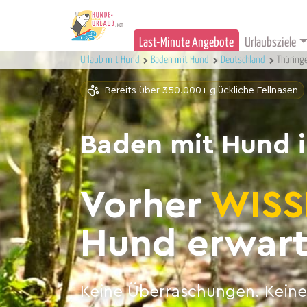
Last-Minute Angebote
Urlaubsziele
Urlaub mit Hund
Baden mit Hund
Deutschland
Thüring
Bereits über 350.000+ glückliche Fellnasen
Baden mit Hund i
Vorher
WISS
Hund erwart
Keine Überraschungen. Keine