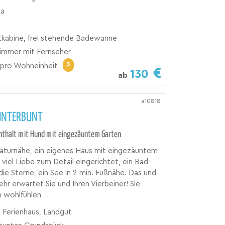
ta
otkabine, frei stehende Badewanne
zimmer mit Fernseher
3
pro Wohneinheit
130
ab
a10818
UNTERBUNT
nthalt mit Hund mit eingezäuntem Garten
aturnähe, ein eigenes Haus mit eingezäuntem
 viel Liebe zum Detail eingerichtet, ein Bad
 die Sterne, ein See in 2 min. Fußnähe. Das und
ehr erwartet Sie und Ihren Vierbeiner! Sie
h wohlfühlen
, Ferienhaus, Landgut