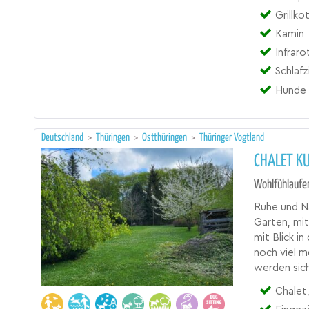
Grillko
Kamin
Infrar
Schlaf
Hunde 
Deutschland
>
Thüringen
>
Ostthüringen
>
Thüringer Vogtland
CHALET K
Wohlfühlaufe
Ruhe und N
Garten, mit
mit Blick in
noch viel m
werden sic
Chalet