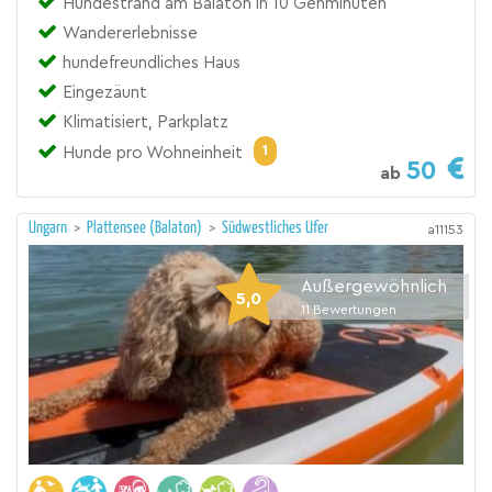
Hundestrand am Balaton in 10 Gehminuten
Wandererlebnisse
hundefreundliches Haus
Eingezäunt
Klimatisiert, Parkplatz
1
Hunde pro Wohneinheit
50
ab
Ungarn
>
Plattensee (Balaton)
>
Südwestliches Ufer
a11153
Außergewöhnlich
5,0
11
Bewertungen