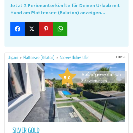
Jetzt 2 Ferienunterkünfte für Deinen Urlaub mit
Hund am Plattensee (Balaton) anzeigen...
a11814
Ungarn
>
Plattensee (Balaton)
>
Südwestliches Ufer
Außergewöhnlich
5,0
3
Bewertungen
SILVER GOLD