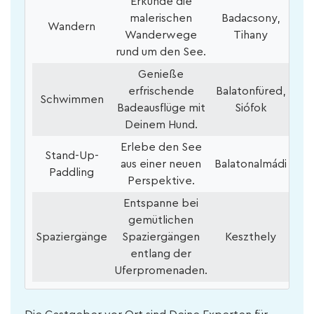
Erkunde die
malerischen
Badacsony,
Wandern
Wanderwege
Tihany
rund um den See.
Genieße
erfrischende
Balatonfüred,
Schwimmen
Badeausflüge mit
Siófok
Deinem Hund.
Erlebe den See
Stand-Up-
aus einer neuen
Balatonalmádi
Paddling
Perspektive.
Entspanne bei
gemütlichen
Spaziergänge
Spaziergängen
Keszthely
entlang der
Uferpromenaden.