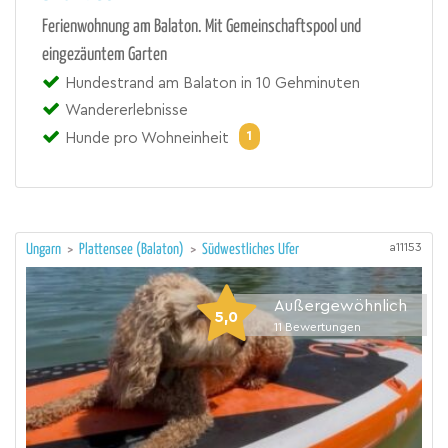
Ferienwohnung am Balaton. Mit Gemeinschaftspool und
eingezäuntem Garten
Hundestrand am Balaton in 10 Gehminuten
Wandererlebnisse
1
Hunde pro Wohneinheit
a11153
Ungarn
>
Plattensee (Balaton)
>
Südwestliches Ufer
Außergewöhnlich
5,0
11
Bewertungen