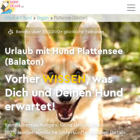
Urlaub mit Hund
Ungarn
Plattensee (Balaton)
Bereits über 350.000+ glückliche Fellnasen
Urlaub mit Hund Plattensee
(Balaton)
Vorher
WISSEN
, was
Dich und Deinen Hund
erwartet!
Keine Überraschungen. Keine Unsicherheit.
100% hundefreundliche Unterkünfte mit allen Details.