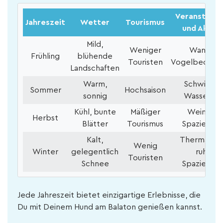
Veranstaltu
Jahreszeit
Wetter
Tourismus
und Aktivi
Mild,
Weniger
Wandern
Frühling
blühende
Touristen
Vogelbeobac
Landschaften
Warm,
Schwimme
Sommer
Hochsaison
sonnig
Wasserspo
Kühl, bunte
Mäßiger
Weinfest
Herbst
Blätter
Tourismus
Spaziergä
Kalt,
Thermalbäd
Wenig
Winter
gelegentlich
ruhige
Touristen
Schnee
Spaziergä
Jede Jahreszeit bietet einzigartige Erlebnisse, die
Du mit Deinem Hund am Balaton genießen kannst.