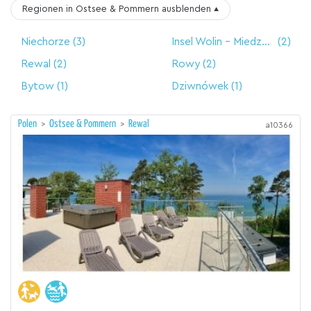
Regionen in Ostsee & Pommern
ausblenden
▴
Niechorze
(3)
Insel Wolin - Miedzyzdroje
(2)
Rewal
(2)
Rowy
(2)
Bytow
(1)
Dziwnówek
(1)
Polen
>
Ostsee & Pommern
>
Rewal
a10366