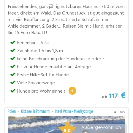
Freistehendes, ganzjährig nutzbares Haus nur 700 m vom
Meer, direkt am Wald. Das Grundstück ist gut eingezäunt
mit viel Bepflanzung. 2 klimatisierte Schlafzimmer,
Ankleidezimmer, 2 Bäder... Reisen Sie mit Hund, erhalten
Sie 15 Euro Rabatt!
Ferienhaus, Villa
Zaunhöhe 1,6 bis 1,8 m
keine Beschränkung der Hunderasse oder -
bis zu 4 Hunde erlaubt – auf Anfrage
Erste-Hilfe-Set für Hunde
Viele Spazierwege
4
Hunde pro Wohneinheit
117
ab
Polen
>
Ostsee & Pommern
>
Insel Wolin - Miedzyzdroje
a11009
Außergewöhnlich
5,0