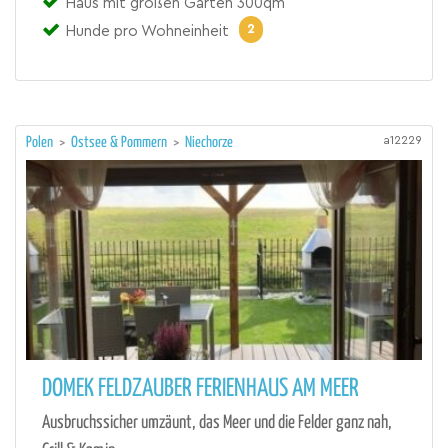
Haus mit großen Garten 300qm
2
Hunde pro Wohneinheit
a12229
Polen
>
Ostsee & Pommern
>
Niechorze
DOMEK FELDZAUBER FERIENHAUS AM MEER
Ausbruchssicher umzäunt, das Meer und die Felder ganz nah,