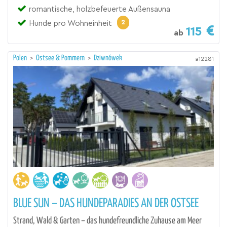
romantische, holzbefeuerte Außensauna
2
Hunde pro Wohneinheit
115
ab
Polen
>
Ostsee & Pommern
>
Dziwnówek
a12281
BLUE SUN – DAS HUNDEPARADIES AN DER OSTSEE
Strand, Wald & Garten – das hundefreundliche Zuhause am Meer