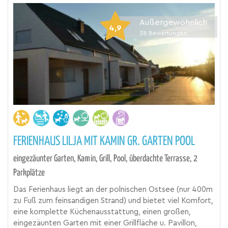
Außergewöhnlich
4,9
38
Bewertungen
FERIENHAUS LILJA MIT KAMIN GR. GARTEN POOL
eingezäunter Garten, Kamin, Grill, Pool, überdachte Terrasse, 2
Parkplätze
Das Ferienhaus liegt an der polnischen Ostsee (nur 400m
zu Fuß zum feinsandigen Strand) und bietet viel Komfort,
eine komplette Küchenausstattung, einen großen,
eingezäunten Garten mit einer Grillfläche u. Pavillon,