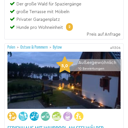
Der große Wald für Spaziergänge
große Terrasse mit Möbeln
Privater Garagenplatz
2
Hunde pro Wohneinheit
Preis auf Anfrage
Polen
>
Ostsee & Pommern
>
Bytow
a11306
Außergewöhnlich
5,0
10
Bewertungen