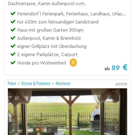
Dachterrasse, Kamin Außenpool uvm.
Feriendorf I Ferienpark, Ferienhaus, Landhaus, Urlaubsresort
nur 400m zum feinsandigen Sandstrand
Haus mit großen Garten 300qm
Außenpool, Kamin & Brennholz
eigner Grillplatz mit Überdachung
2 eigene Parkplätze, Carport
2
Hunde pro Wohneinheit
89
ab
Polen
>
Ostsee & Pommern
>
Niechorze
a12229