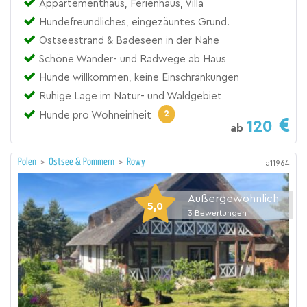
Appartementhaus, Ferienhaus, Villa
Hundefreundliches, eingezäuntes Grund.
Ostseestrand & Badeseen in der Nähe
Schöne Wander- und Radwege ab Haus
Hunde willkommen, keine Einschränkungen
Ruhige Lage im Natur- und Waldgebiet
2
Hunde pro Wohneinheit
120
ab
Polen
>
Ostsee & Pommern
>
Rowy
a11964
Außergewöhnlich
5,0
3
Bewertungen