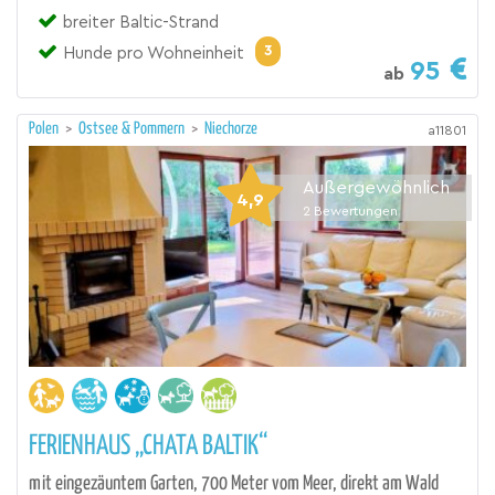
breiter Baltic-Strand
3
Hunde pro Wohneinheit
95
ab
Polen
>
Ostsee & Pommern
>
Niechorze
a11801
Außergewöhnlich
4,9
2
Bewertungen
FERIENHAUS „CHATA BALTIK“
mit eingezäuntem Garten, 700 Meter vom Meer, direkt am Wald