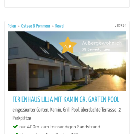
a10954
Polen
>
Ostsee & Pommern
>
Rewal
Außergewöhnlich
4,9
38
Bewertungen
FERIENHAUS LILJA MIT KAMIN GR. GARTEN POOL
eingezäunter Garten, Kamin, Grill, Pool, überdachte Terrasse, 2
Parkplätze
nur 400m zum feinsandigen Sandstrand