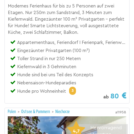
Modernes Ferienhaus für bis zu 5 Personen auf zwei
Etagen. Nur 250m zum Sandstrand, 3 Minuten zum
Kiefernwald. Eingezäunter 100 m² Privatgarten – perfekt
für Hunde! Smarte Lichtsteuerung, voll ausgestattete
Küche, zwei Schlafzimmer, Balkon.
Appartementhaus, Feriendorf I Ferienpark, Ferienwohnung
Eingezäunter Privatgarten (100 m²)
Toller Strand in nur 250 Metern
Kiefernwald in 3 Gehminuten
Hunde sind bei uns Teil des Konzepts
Nebensaison-Hundeparadies
3
Hunde pro Wohneinheit
80
ab
Polen
>
Ostsee & Pommern
>
Niechorze
a11958
Hervorragend
4,7