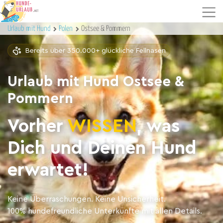
Urlaub mit Hund
Polen
Ostsee & Pommern
Bereits über 350.000+ glückliche Fellnasen
Urlaub mit Hund Ostsee &
Pommern
Vorher
WISSEN
, was
Dich und Deinen Hund
erwartet!
Keine Überraschungen. Keine Unsicherheit.
100% hundefreundliche Unterkünfte mit allen Details.