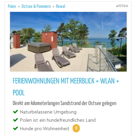
a10366
Polen
>
Ostsee & Pommern
>
Rewal
FERIENWOHNUNGEN MIT MEERBLICK + WLAN +
POOL
Direkt am kilometerlangen Sandstrand der Ostsee gelegen
Naturbelassene Umgebung
Polen ist ein hundefreundliches Land
2
Hunde pro Wohneinheit