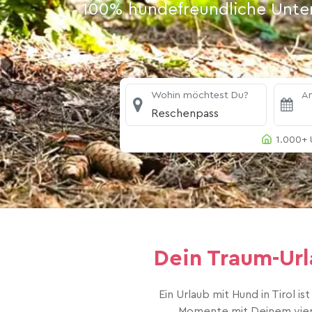
100% hundefreundliche Unterk
Wohin möchtest Du?
An
Reschenpass
1.000+ 
Dein Traum-Url
Ein Urlaub mit Hund in Tirol
Momente mit Deinem vierb