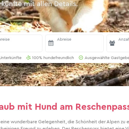
ünfte mit allen Details.
reise
Abreise
Anzah
Unterkünfte
100% hundefreundlich
Ausgewählte Gastgeber
aub mit Hund am Reschenpass 
 ist eine wunderbare Gelegenheit, die Schönheit der Alpen zu
einigen Freund zu erleben. Der Reschenpass bietet eine Vie