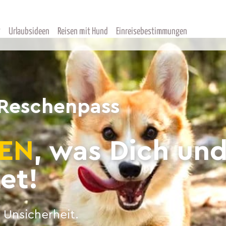
Urlaubsideen
Reisen mit Hund
Einreisebestimmungen
 Reschenpass
EN
, was Dich un
et!
 Unsicherheit.