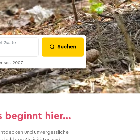
l Gäste
Suchen
 seit 2007
beginnt hier...
 entdecken und unvergessliche
lzahl von Aktivitäten und