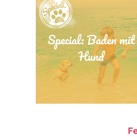
Special: Baden mit
Hund
F