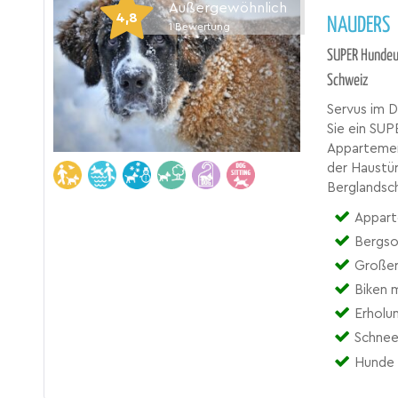
Außergewöhnlich
4,8
NAUDERS
1
Bewertung
SUPER Hundeur
Schweiz
Servus im D
Sie ein SU
Appartement
der Haustü
Berglandsch
Appart
Bergso
Großer
Biken 
Erholu
Schnee
Hunde 