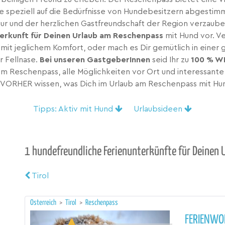
ie speziell auf die Bedürfnisse von Hundebesitzern abgestimm
und der herzlichen Gastfreundschaft der Region verzaubern
erkunft für Deinen Urlaub am Reschenpass
mit Hund vor. V
 mit jeglichem Komfort, oder mach es Dir gemütlich in einer
 Fellnase.
Bei unseren GastgeberInnen
seid Ihr zu
100 % W
m Reschenpass, alle Möglichkeiten vor Ort und interessante
VORHER wissen, was Dich im Urlaub am Reschenpass mit Hu
Tipps: Aktiv mit Hund
Urlaubsideen
1 hundefreundliche Ferienunterkünfte für Deinen
Tirol
Österreich
>
Tirol
>
Reschenpass
FERIENWO