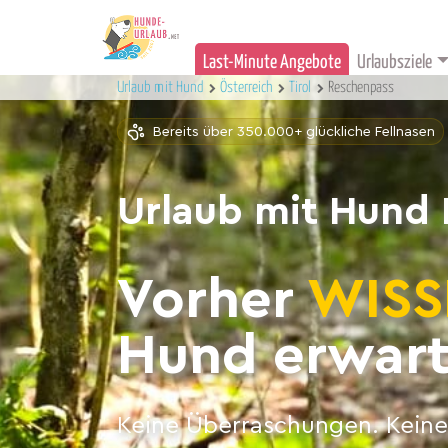
Last-Minute Angebote
Urlaubsziele
Urlaub mit Hund
Österreich
Tirol
Reschenpass
Bereits über 350.000+ glückliche Fellnasen
Urlaub mit Hund
Vorher
WISS
Hund erwart
Keine Überraschungen. Keine