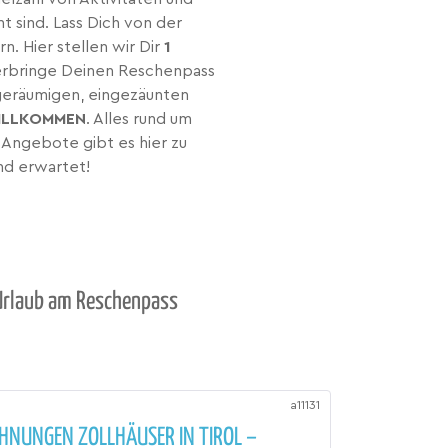
t sind. Lass Dich von der
. Hier stellen wir Dir
1
erbringe Deinen Reschenpass
 geräumigen, eingezäunten
ILLKOMMEN
. Alles rund um
 Angebote gibt es hier zu
nd erwartet!
 Urlaub am Reschenpass
a11131
HNUNGEN ZOLLHÄUSER IN TIROL –