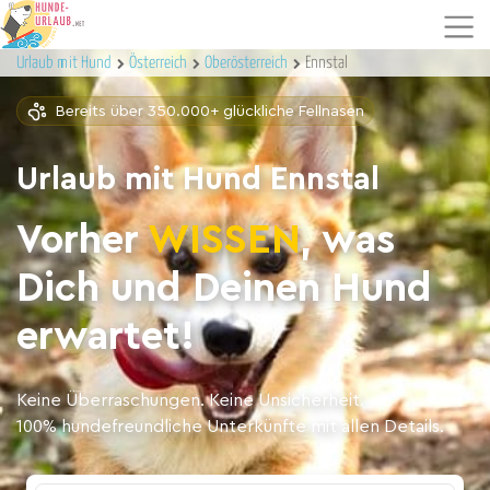
Urlaub mit Hund
Österreich
Oberösterreich
Ennstal
Bereits über 350.000+ glückliche Fellnasen
Urlaub mit Hund Ennstal
Vorher
WISSEN
, was
Dich und Deinen Hund
erwartet!
Keine Überraschungen. Keine Unsicherheit.
100% hundefreundliche Unterkünfte mit allen Details.