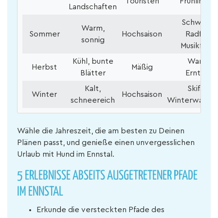
Touristen
Frühlingsf
Landschaften
Schwimm
Warm,
Sommer
Hochsaison
Radfahre
sonnig
Musikfesti
Kühl, bunte
Wandern
Herbst
Mäßig
Blätter
Erntefes
Kalt,
Skifahre
Winter
Hochsaison
schneereich
Winterwande
Wähle die Jahreszeit, die am besten zu Deinen
Plänen passt, und genieße einen unvergesslichen
Urlaub mit Hund im Ennstal.
5 ERLEBNISSE ABSEITS AUSGETRETENER PFADE
IM ENNSTAL
Erkunde die versteckten Pfade des