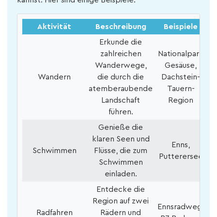
kannst. Hier sind einige Beispiele:
Aktivität
Beschreibung
Beispiele
Erkunde die
zahlreichen
Nationalpark
Wanderwege,
Gesäuse,
Wandern
die durch die
Dachstein-
atemberaubende
Tauern-
Landschaft
Region
führen.
Genieße die
klaren Seen und
Enns,
Schwimmen
Flüsse, die zum
Putterersee
Schwimmen
einladen.
Entdecke die
Region auf zwei
Ennsradweg,
Radfahren
Rädern und