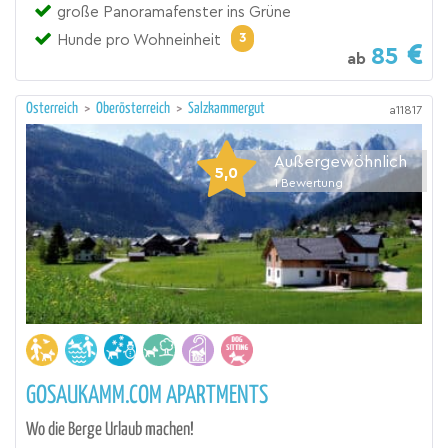
große Panoramafenster ins Grüne
3
Hunde pro Wohneinheit
85
ab
Österreich
>
Oberösterreich
>
Salzkammergut
a11817
Außergewöhnlich
5,0
1
Bewertung
GOSAUKAMM.COM APARTMENTS
Wo die Berge Urlaub machen!