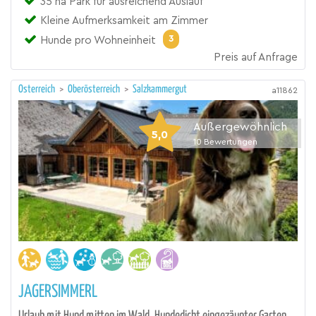
35 ha Park für ausreichend Auslauf
Kleine Aufmerksamkeit am Zimmer
3
Hunde pro Wohneinheit
Preis auf Anfrage
Österreich
>
Oberösterreich
>
Salzkammergut
a11862
Außergewöhnlich
5,0
10
Bewertungen
JAGERSIMMERL