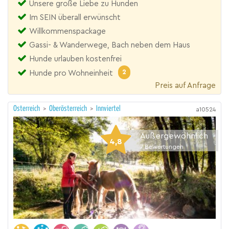
Unsere große Liebe zu Hunden
Im SEIN überall erwünscht
Willkommenspackage
Gassi- & Wanderwege, Bach neben dem Haus
Hunde urlauben kostenfrei
2
Hunde pro Wohneinheit
Preis auf Anfrage
Österreich
>
Oberösterreich
>
Innviertel
a10524
Außergewöhnlich
4,8
7
Bewertungen