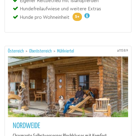
Eigener Reitbetrieb mit Islandpferden
Hundefreilaufwiese und weitere Extras
5+
Hunde pro Wohneinheit
a11589
Österreich
>
Oberösterreich
>
Mühlviertel
NORDWEIDE