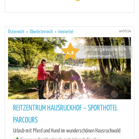
a10524
Österreich
>
Oberösterreich
>
Innviertel
Außergewöhnlich
4,8
7
Bewertungen
REITZENTRUM HAUSRUCKHOF – SPORTHOTEL
PARCOURS
Urlaub mit Pferd und Hund im wunderschönen Hausruckwald