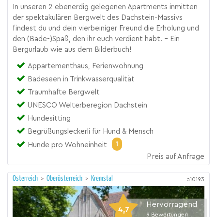
In unseren 2 ebenerdig gelegenen Apartments inmitten
der spektakulären Bergwelt des Dachstein-Massivs
findest du und dein vierbeiniger Freund die Erholung und
den (Bade-)Spaß, den ihr euch verdient habt. - Ein
Bergurlaub wie aus dem Bilderbuch!
Appartementhaus, Ferienwohnung
Badeseen in Trinkwasserqualität
Traumhafte Bergwelt
UNESCO Welterberegion Dachstein
Hundesitting
Begrüßungsleckerli für Hund & Mensch
1
Hunde pro Wohneinheit
Preis auf Anfrage
Österreich
>
Oberösterreich
>
Kremstal
a10193
Hervorragend
4,7
9
Bewertungen