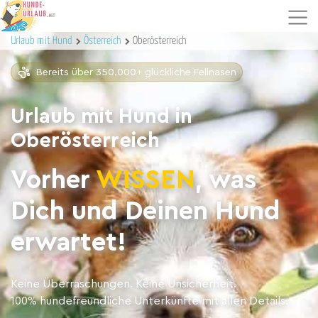
Urlaub mit Hund
Österreich
Oberösterreich
Bereits über 350.000+ glückliche Fellnasen
Urlaub mit Hund in
Oberösterreich
Vorher
WISSEN
, was
Dich und Deinen Hund
erwartet!
Keine Überraschungen. Keine Unsicherheit.
100% hundefreundliche Unterkünfte mit allen Details.