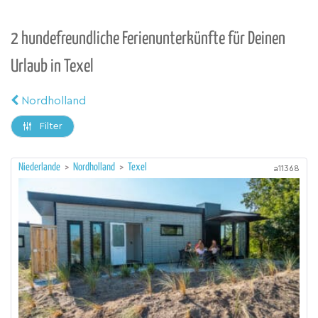
2 hundefreundliche Ferienunterkünfte für Deinen
Urlaub in Texel
Nordholland
Filter
Niederlande
>
Nordholland
>
Texel
a11368