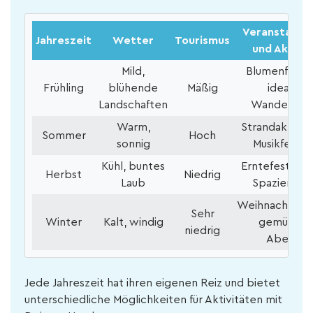
Veranstaltu
Jahreszeit
Wetter
Tourismus
und Aktivit
Mild,
Blumenfestiv
Frühling
blühende
Mäßig
ideal für
Landschaften
Wanderung
Warm,
Strandaktivit
Sommer
Hoch
sonnig
Musikfestiva
Kühl, buntes
Erntefeste, r
Herbst
Niedrig
Laub
Spaziergän
Weihnachtsmä
Sehr
Winter
Kalt, windig
gemütlich
niedrig
Abende
Jede Jahreszeit hat ihren eigenen Reiz und bietet
unterschiedliche Möglichkeiten für Aktivitäten mit