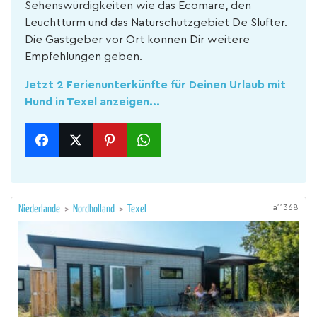
Sehenswürdigkeiten wie das Ecomare, den
Leuchtturm und das Naturschutzgebiet De Slufter.
Die Gastgeber vor Ort können Dir weitere
Empfehlungen geben.
Jetzt 2 Ferienunterkünfte für Deinen Urlaub mit
Hund in Texel anzeigen...
a11368
Niederlande
>
Nordholland
>
Texel