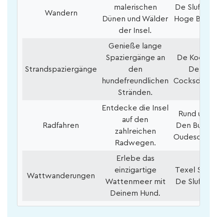
malerischen
De Slufter,
Wandern
Dünen und Wälder
Hoge Berg
der Insel.
Genieße lange
Spaziergänge an
De Koog,
Strandspaziergänge
den
De
hundefreundlichen
Cocksdorp
Stränden.
Entdecke die Insel
Rund um
auf den
Radfahren
Den Burg,
zahlreichen
Oudeschild
Radwegen.
Erlebe das
einzigartige
Texel Süd,
Wattwanderungen
Wattenmeer mit
De Slufter
Deinem Hund.