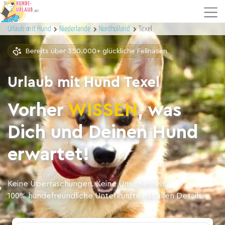
Urlaub mit Hund
Niederlande
Nordholland
Texel
Bereits über 350.000+ glückliche Fellnasen
Urlaub mit Hund Texel
Vorher
WISSEN
, was
Dich und Deinen Hund
erwartet!
Keine Überraschungen. Keine Unsicherheit.
100% hundefreundliche Unterkünfte mit allen Details.