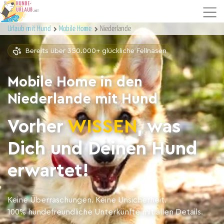
Urlaub mit Hund
Mobile Home
Niederlande
Bereits über 350.000+ glückliche Fellnasen
Mobile Home in den
Niederlande mit Hund
Vorher
WISSEN
, was
Dich und Deinen Hund
erwartet!
Keine Überraschungen. Keine Unsicherheit.
100% hundefreundliche Unterkünfte mit allen Details.