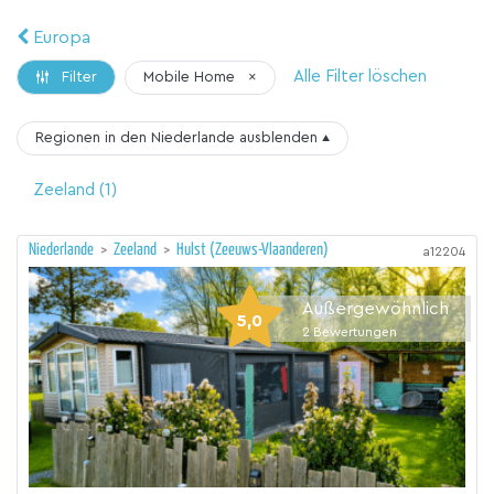
Europa
Alle Filter löschen
Mobile Home
×
Filter
Regionen in den Niederlande
ausblenden
▴
Zeeland
(1)
Niederlande
>
Zeeland
>
Hulst (Zeeuws-Vlaanderen)
a12204
Außergewöhnlich
5,0
2
Bewertungen