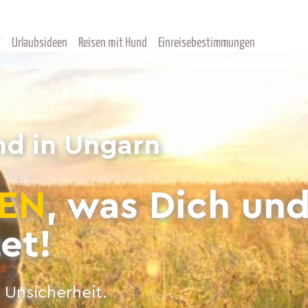
Urlaubsideen
Reisen mit Hund
Einreisebestimmungen
nd in Ungarn
EN
, was Dich un
et!
 Unsicherheit.