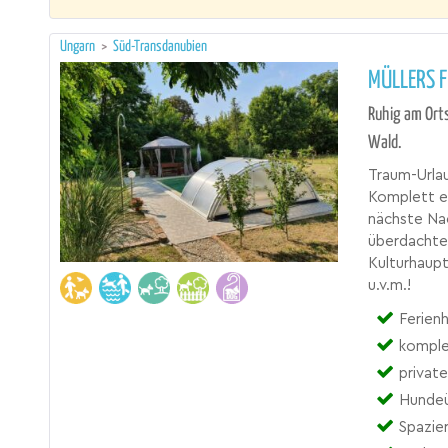
Ungarn
>
Süd-Transdanubien
MÜLLERS 
Ruhig am Orts
Wald.
Traum-Urlau
Komplett ei
nächste Na
überdachte 
Kulturhaup
u.v.m.!
Ferienh
komple
privat
Hundeü
Spazie