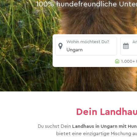
100% hundefreundliche Unterk
Wohin möchtest Du?
An
Ungarn
1.000+ 
Dein Landha
Du suchst Dein
Landhaus in Ungarn mit Hu
bietet eine einzigartige Mischung a