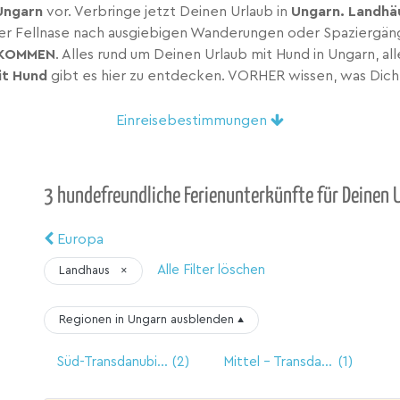
 Ungarn
vor. Verbringe jetzt Deinen Urlaub in
Ungarn. Landhä
iner Fellnase nach ausgiebigen Wanderungen oder Spaziergäng
LKOMMEN
. Alles rund um Deinen Urlaub mit Hund in Ungarn, al
it Hund
gibt es hier zu entdecken. VORHER wissen, was Dich 
Einreisebestimmungen
3 hundefreundliche Ferienunterkünfte für Deinen 
Europa
Alle Filter löschen
Landhaus
×
Regionen in Ungarn
ausblenden
▴
Süd-Transdanubien
(2)
Mittel - Transdanubien
(1)