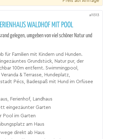
Preis auf Anfrage
a11313
FERIENHAUS WALDHOF MIT POOL
rand gelegen, umgeben von viel schöner Natur und
b für Familien mit Kindern und Hunden.
ngezäuntes Grundstück, Natur pur, der
chbar 100m entfernt. Swimmingpool,
Veranda & Terrasse, Hundeplatz,
tstadt Pécs, Badespaß mit Hund im Orfüsee
aus, Ferienhof, Landhaus
tt eingezäunter Garten
er Pool im Garten
bungsplatz am Haus
rwege direkt ab Haus