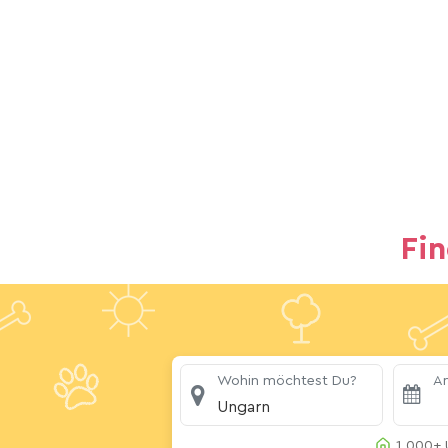
Fi
Wohin möchtest Du?
An
Ungarn
1.000+ 