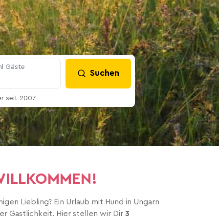
l Gäste
Suchen
 seit 2007
 WILLKOMMEN!
gen Liebling? Ein Urlaub mit Hund in Ungarn
 Gastlichkeit. Hier stellen wir Dir
3