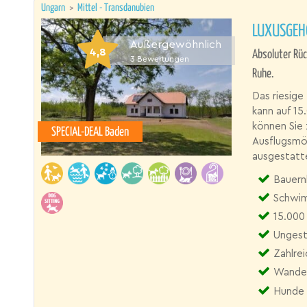
Ungarn
>
Mittel - Transdanubien
LUXUSGEHÖ
Außergewöhnlich
4,8
Absoluter Rüc
3
Bewertungen
Ruhe.
Das riesige
kann auf 15
können Sie
SPECIAL-DEAL Baden
Ausflugsmög
ausgestatt
Bauern
Schwim
15.000
Ungest
Zahlre
Wander
Hunde 