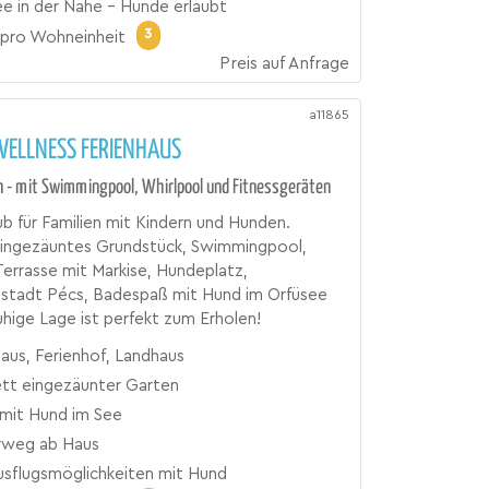
e in der Nähe - Hunde erlaubt
3
pro Wohneinheit
Preis auf Anfrage
a11865
WELLNESS FERIENHAUS
 - mit Swimmingpool, Whirlpool und Fitnessgeräten
b für Familien mit Kindern und Hunden.
ingezäuntes Grundstück, Swimmingpool,
Terrasse mit Markise, Hundeplatz,
tstadt Pécs, Badespaß mit Hund im Orfüsee
ruhige Lage ist perfekt zum Erholen!
aus, Ferienhof, Landhaus
tt eingezäunter Garten
mit Hund im See
rweg ab Haus
Ausflugsmöglichkeiten mit Hund