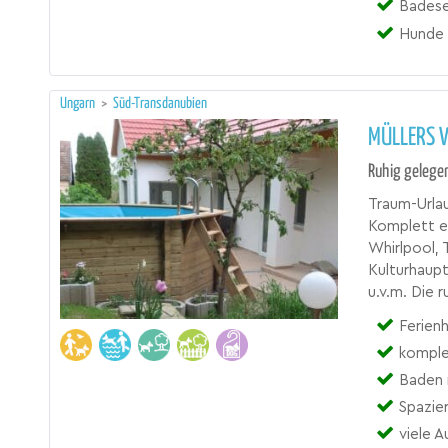
Badese
Hunde 
Ungarn
>
Süd-Transdanubien
MÜLLERS 
Ruhig gelegen
Traum-Urlau
Komplett e
Whirlpool, 
Kulturhaup
u.v.m. Die 
Ferienh
komple
Baden 
Spazie
viele 