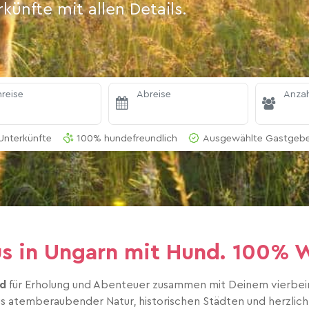
ünfte mit allen Details.
reise
Abreise
Anzah
Unterkünfte
100% hundefreundlich
Ausgewählte Gastgeber
us in Ungarn mit Hund. 100%
nd
für Erholung und Abenteuer zusammen mit Deinem vierbeini
us atemberaubender Natur, historischen Städten und herzlicher