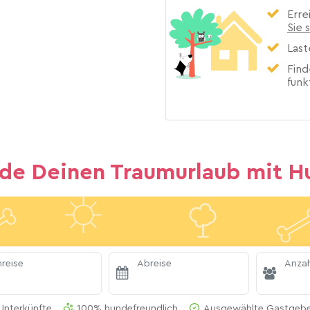
Erre
Sie 
Last
Find
funk
nde Deinen Traumurlaub mit H
reise
Abreise
Anzah
Unterkünfte
100% hundefreundlich
Ausgewählte Gastgeber