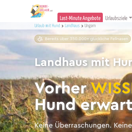
Last-Minute Angebote
Urlaubsziele
Urlaub mit Hund
Landhaus
Ungarn
Bereits über 350.000+ glückliche Fellnasen
Landhaus mit Hu
Vorher
WISS
Hund erwart
Keine Überraschungen. Keine