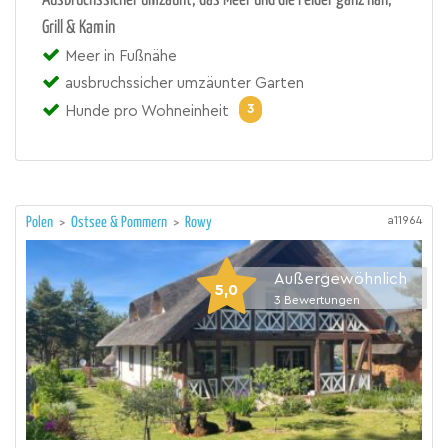
Ausbruchssicher umzäunt, das Meer und die Felder ganz nah,
Grill & Kamin
Meer in Fußnähe
ausbruchssicher umzäunter Garten
3
Hunde pro Wohneinheit
a11964
Polen
>
Ostsee & Pommern
>
Rowy
Außergewöhnlich
5,0
3
Bewertungen