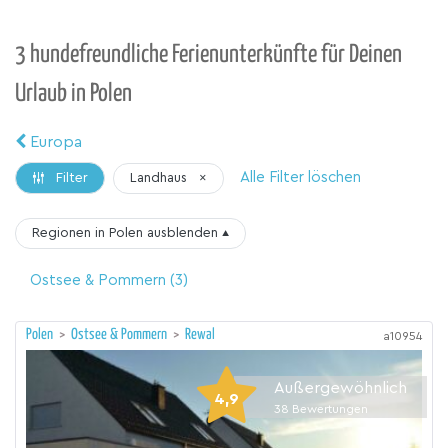
3 hundefreundliche Ferienunterkünfte für Deinen
Urlaub in Polen
Europa
Alle Filter löschen
Landhaus
×
Filter
Regionen in Polen
ausblenden
▴
Ostsee & Pommern
(3)
Polen
>
Ostsee & Pommern
>
Rewal
a10954
Außergewöhnlich
4,9
38
Bewertungen