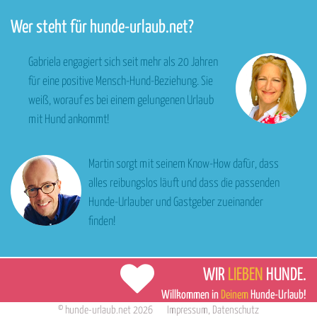
Wer steht für hunde-urlaub.net?
Gabriela engagiert sich seit mehr als 20 Jahren
für eine positive Mensch-Hund-Beziehung. Sie
weiß, worauf es bei einem gelungenen Urlaub
mit Hund ankommt!
Martin sorgt mit seinem Know-How dafür, dass
alles reibungslos läuft und dass die passenden
Hunde-Urlauber und Gastgeber zueinander
finden!
WIR
LIEBEN
HUNDE.
Willkommen in
Deinem
Hunde-Urlaub!
©
hunde-urlaub.net
2026
Impressum
,
Datenschutz