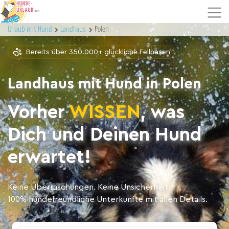
Urlaub mit Hund
Landhaus
Polen
Bereits über 350.000+ glückliche Fellnasen
Landhaus mit Hund in Polen
Vorher
WISSEN
, was
Dich und Deinen Hund
erwartet!
Keine Überraschungen. Keine Unsicherheit.
100% hundefreundliche Unterkünfte mit allen Details.