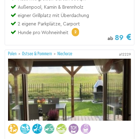
Außenpool, Kamin & Brennholz
eigner Grillplatz mit Überdachung
2 eigene Parkplätze, Carport
2
Hunde pro Wohneinheit
89
ab
Polen
>
Ostsee & Pommern
>
Niechorze
a12229