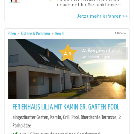
urlaub.net für Sie funktioniert
Jetzt mehr erfahren >>
a10954
Polen
>
Ostsee & Pommern
>
Rewal
Außergewöhnlich
4,9
38
Bewertungen
FERIENHAUS LILJA MIT KAMIN GR. GARTEN POOL
eingezäunter Garten, Kamin, Grill, Pool, überdachte Terrasse, 2
Parkplätze