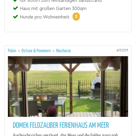
nur 400m zum feinsandigen Sandstrand
Haus mit großen Garten 300qm
2
Hunde pro Wohneinheit
a12229
Polen
>
Ostsee & Pommern
>
Niechorze
DOMEK FELDZAUBER FERIENHAUS AM MEER