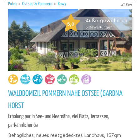
Polen
>
Ostsee & Pommern
>
Rowy
a11964
Außergewöhnlich
5,0
3
Bewertungen
WALDDOMIZIL POMMERN NAHE OSTSEE (GARDNA
HORST
Erholung pur in See- und Meernähe, viel Platz, Terrassen,
parkähnlicher Ga
Behagliches, neues reetgedecktes Landhaus, 157qm