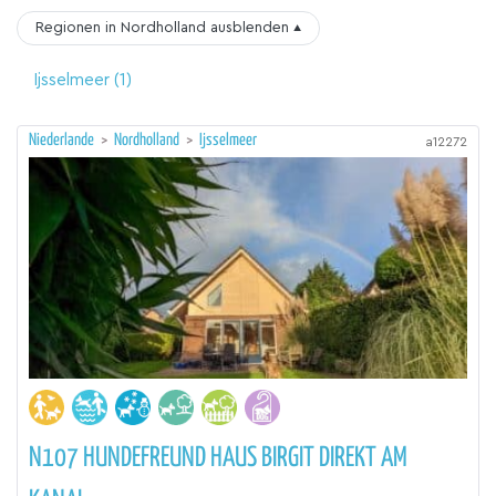
Regionen in Nordholland
ausblenden
▴
Ijsselmeer
(1)
Niederlande
>
Nordholland
>
Ijsselmeer
a12272
N107 HUNDEFREUND HAUS BIRGIT DIREKT AM