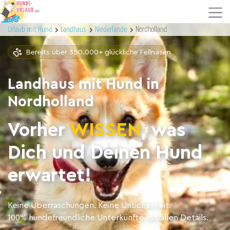
Urlaub mit Hund
Landhaus
Niederlande
Nordholland
Bereits über 350.000+ glückliche Fellnasen
Landhaus mit Hund in
Nordholland
Vorher
WISSEN
, was
Dich und Deinen Hund
erwartet!
Keine Überraschungen. Keine Unsicherheit.
100% hundefreundliche Unterkünfte mit allen Details.