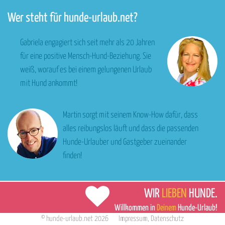
Wer steht für hunde-urlaub.net?
Gabriela engagiert sich seit mehr als 20 Jahren
für eine positive Mensch-Hund-Beziehung. Sie
weiß, worauf es bei einem gelungenen Urlaub
mit Hund ankommt!
Martin sorgt mit seinem Know-How dafür, dass
alles reibungslos läuft und dass die passenden
Hunde-Urlauber und Gastgeber zueinander
finden!
WIR
LIEBEN
HUNDE.
Willkommen in
Deinem
Hunde-Urlaub!
©
hunde-urlaub.net
2026
Impressum
,
Datenschutz