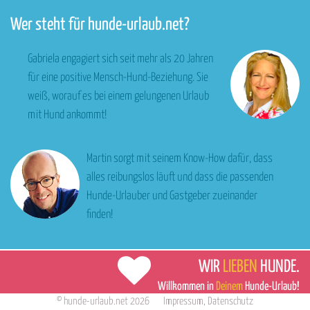
Wer steht für hunde-urlaub.net?
Gabriela engagiert sich seit mehr als 20 Jahren
für eine positive Mensch-Hund-Beziehung. Sie
weiß, worauf es bei einem gelungenen Urlaub
mit Hund ankommt!
Martin sorgt mit seinem Know-How dafür, dass
alles reibungslos läuft und dass die passenden
Hunde-Urlauber und Gastgeber zueinander
finden!
WIR
LIEBEN
HUNDE.
Willkommen in
Deinem
Hunde-Urlaub!
©
hunde-urlaub.net
2026
Impressum
,
Datenschutz