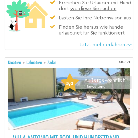
Erreichen Sie Urlauber mit Hund
dort
wo diese Sie suchen
Lasten Sie Ihre
Nebensaison
aus
Finden Sie heraus wie hunde-
urlaub.net für Sie funktioniert
Jetzt mehr erfahren >>
a10521
Kroatien
>
Dalmatien
>
Zadar
Außergewöhnlich
5,0
1
Bewertung