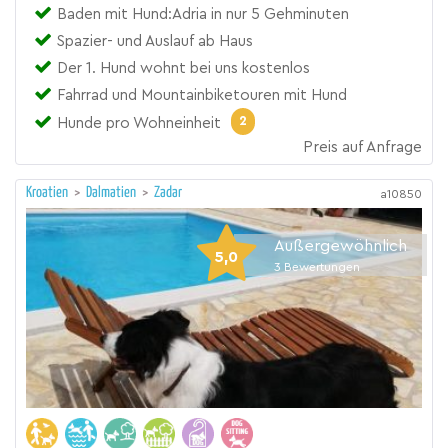
Baden mit Hund:Adria in nur 5 Gehminuten
Spazier- und Auslauf ab Haus
Der 1. Hund wohnt bei uns kostenlos
Fahrrad und Mountainbiketouren mit Hund
2
Hunde pro Wohneinheit
Preis auf Anfrage
Kroatien
>
Dalmatien
>
Zadar
a10850
Außergewöhnlich
5,0
3
Bewertungen