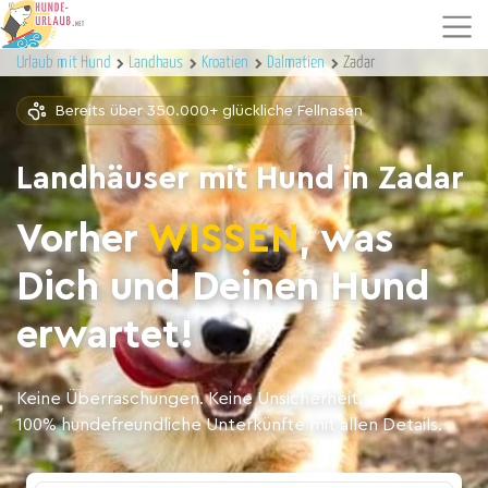
Urlaub mit Hund
Landhaus
Kroatien
Dalmatien
Zadar
Bereits über 350.000+ glückliche Fellnasen
Landhäuser mit Hund in Zadar
Vorher
WISSEN
, was
Dich und Deinen Hund
erwartet!
Keine Überraschungen. Keine Unsicherheit.
100% hundefreundliche Unterkünfte mit allen Details.