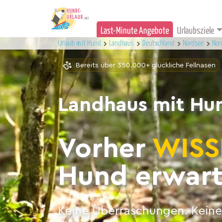
Last-Minute Angebote
Urlaubsziele
Urlaub mit Hund
Landhaus
Deutschland
Nordsee
Nor
Bereits über 350.000+ glückliche Fellnasen
Landhaus mit Hu
Vorher
WISS
Hund erwart
Keine Überraschungen. Keine