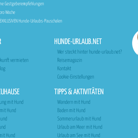
sene Gastgeberempfehlungen
 pro Woche
n EXKLUSIVEN Hunde-Urlaubs-Pauschalen
R
HUNDE-URLAUB.NET
Wer steckt hinter hunde-urlaub.net?
rkunft vermieten
Reisemagazin
log
Kontakt
Cookie-Einstellungen
ZUHAUSE
TIPPS & AKTIVITÄTEN
ung mit Hund
Wandern mit Hund
 mit Hund
Baden mit Hund
Hund
Sommerurlaub mit Hund
und
Urlaub am Meer mit Hund
 mit Hund
Urlaub am See mit Hund