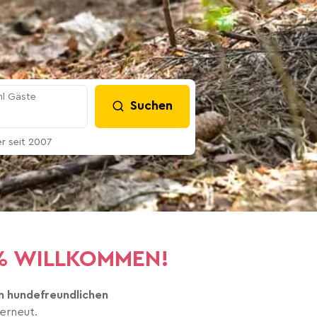
l Gäste
Suchen
 seit 2007
00% WILLKOMMEN!
n hundefreundlichen
erneut.