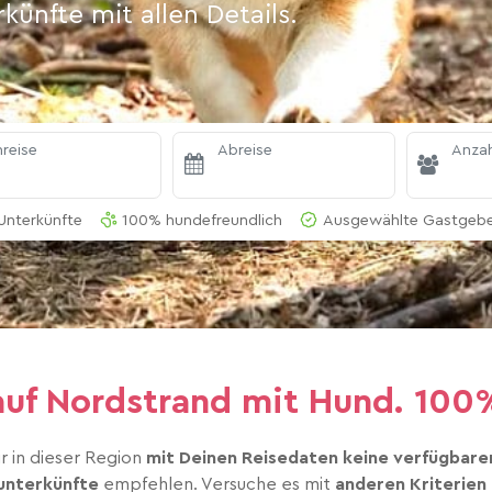
ünfte mit allen Details.
reise
Abreise
Anzah
Unterkünfte
100% hundefreundlich
Ausgewählte Gastgeber
auf Nordstrand mit Hund. 1
r in dieser Region
mit Deinen Reisedaten keine verfügbare
unterkünfte
empfehlen. Versuche es mit
anderen Kriterien