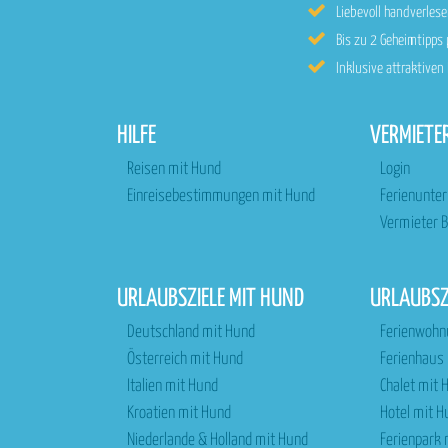
Liebevoll handverle
Bis zu 2 Geheimtipps
Inklusive attraktive
HILFE
VERMIETE
Reisen mit Hund
Login
Einreisebestimmungen mit Hund
Ferienunte
Vermieter B
URLAUBSZIELE MIT HUND
URLAUBS
Deutschland mit Hund
Ferienwohn
Österreich mit Hund
Ferienhaus
Italien mit Hund
Chalet mit 
Kroatien mit Hund
Hotel mit H
Niederlande & Holland mit Hund
Ferienpark