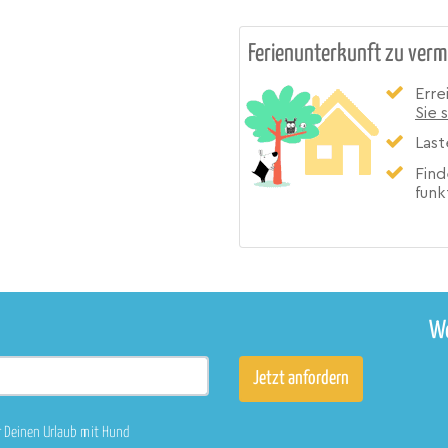
Ferienunterkunft zu verm
Erre
Sie 
Last
Find
funk
We
r Deinen Urlaub mit Hund