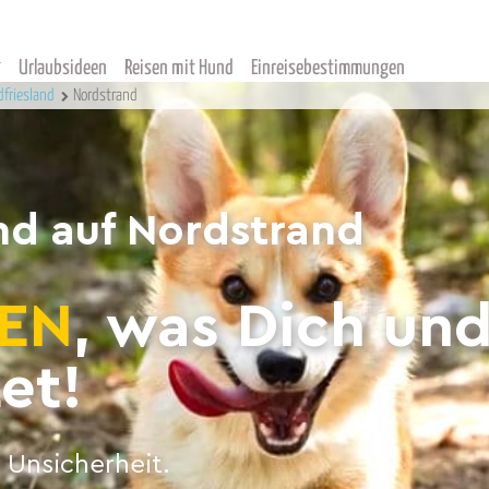
Urlaubsideen
Reisen mit Hund
Einreisebestimmungen
dfriesland
Nordstrand
nd auf Nordstrand
EN
, was Dich un
et!
 Unsicherheit.