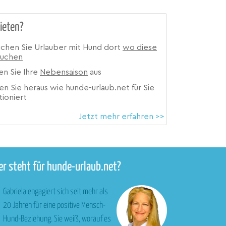
ieten?
ichen Sie Urlauber mit Hund dort
wo diese
suchen
en Sie Ihre
Nebensaison
aus
en Sie heraus wie hunde-urlaub.net für Sie
tioniert
Jetzt mehr erfahren >>
r steht für hunde-urlaub.net?
Gabriela engagiert sich seit mehr als
20 Jahren für eine positive Mensch-
Hund-Beziehung. Sie weiß, worauf es