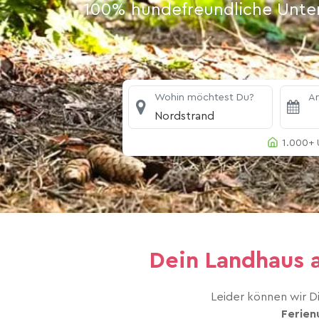
100% hundefreundliche Unterk
Wohin möchtest Du?
An
Nordstrand
1.000+ 
Dein Landhaus 
Leider können wir Di
Ferien