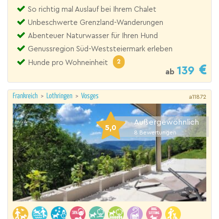
So richtig mal Auslauf bei Ihrem Chalet
Unbeschwerte Grenzland-Wanderungen
Abenteuer Naturwasser für Ihren Hund
Genussregion Süd-Weststeiermark erleben
2
Hunde pro Wohneinheit
139
ab
Frankreich
>
Lothringen
>
Vosges
a11872
Außergewöhnlich
5,0
8
Bewertungen