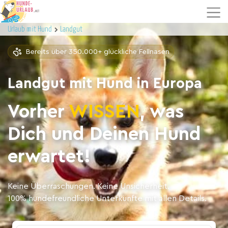
Urlaub mit Hund
Landgut
Bereits über 350.000+ glückliche Fellnasen
Landgut mit Hund in Europa
Vorher
WISSEN
, was
Dich und Deinen Hund
erwartet!
Keine Überraschungen. Keine Unsicherheit.
100% hundefreundliche Unterkünfte mit allen Details.