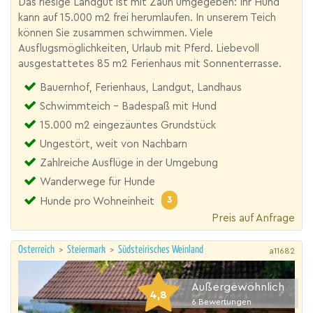
Das riesige Landgut ist mit Zaun umgegeben: Ihr Hund
kann auf 15.000 m2 frei herumlaufen. In unserem Teich
können Sie zusammen schwimmen. Viele
Ausflugsmöglichkeiten, Urlaub mit Pferd. Liebevoll
ausgestattetes 85 m2 Ferienhaus mit Sonnenterrasse.
Bauernhof, Ferienhaus, Landgut, Landhaus
Schwimmteich - Badespaß mit Hund
15.000 m2 eingezäuntes Grundstück
Ungestört, weit von Nachbarn
Zahlreiche Ausflüge in der Umgebung
Wanderwege für Hunde
3
Hunde pro Wohneinheit
Preis auf Anfrage
Österreich
>
Steiermark
>
Südsteirisches Weinland
a11682
Außergewöhnlich
4,8
6
Bewertungen