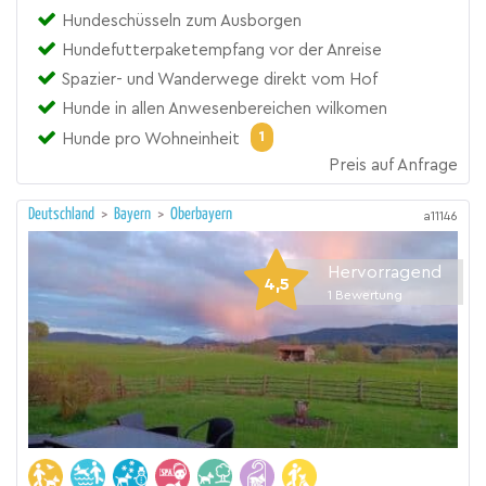
Hundeschüsseln zum Ausborgen
Hundefutterpaketempfang vor der Anreise
Spazier- und Wanderwege direkt vom Hof
Hunde in allen Anwesenbereichen wilkomen
1
Hunde pro Wohneinheit
Preis auf Anfrage
Deutschland
>
Bayern
>
Oberbayern
a11146
Hervorragend
4,5
1
Bewertung