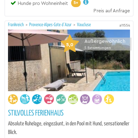
5+
Hunde pro Wohneinheit
Preis auf Anfrage
Frankreich
>
Provence-Alpes-Cote d´Azur
>
Vaucluse
a11554
Außergewöhnlich
5,0
5
Bewertungen
STILVOLLES FERIENHAUS
Absolute Ruhelage, eingezäunt, in den Pool mit Hund, sensationeller
Blick.