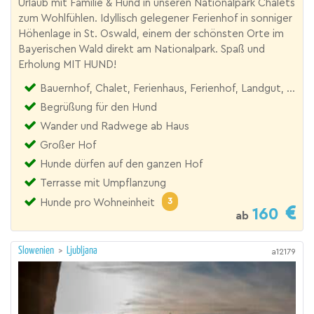
Urlaub mit Familie & Hund in unseren Nationalpark Chalets
zum Wohlfühlen. Idyllisch gelegener Ferienhof in sonniger
Höhenlage in St. Oswald, einem der schönsten Orte im
Bayerischen Wald direkt am Nationalpark. Spaß und
Erholung MIT HUND!
Bauernhof, Chalet, Ferienhaus, Ferienhof, Landgut, Reiterhof, Urlaubsresort
Begrüßung für den Hund
Wander und Radwege ab Haus
Großer Hof
Hunde dürfen auf den ganzen Hof
Terrasse mit Umpflanzung
3
Hunde pro Wohneinheit
160
ab
Slowenien
>
Ljubljana
a12179