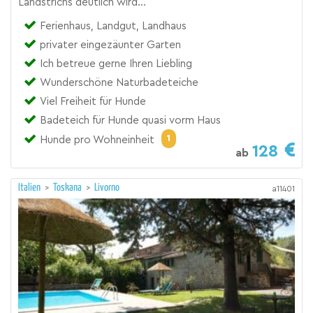
Landstrichs deutlich wird...
Ferienhaus, Landgut, Landhaus
privater eingezäunter Garten
Ich betreue gerne Ihren Liebling
Wunderschöne Naturbadeteiche
Viel Freiheit für Hunde
Badeteich für Hunde quasi vorm Haus
1
Hunde pro Wohneinheit
128
ab
Italien
>
Toskana
>
Livorno
a11401