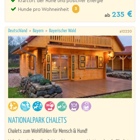
Kraftort der Ruhe und positiver Energie
3
Hunde pro Wohneinheit
235
ab
Deutschland
>
Bayern
>
Bayerischer Wald
a12220
NATIONALPARK CHALETS
Chalets zum Wohlfühlen für Mensch & Hund!