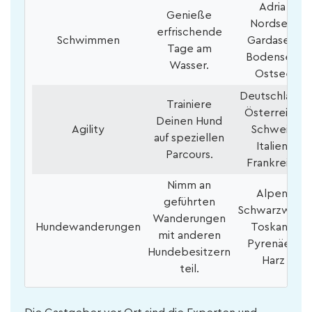
Adria,
Genieße
Nordsee,
erfrischende
Schwimmen
Gardasee,
Tage am
Bodensee,
Wasser.
Ostsee
Deutschland,
Trainiere
Österreich,
Deinen Hund
Agility
Schweiz,
auf speziellen
Italien,
Parcours.
Frankreich
Nimm an
Alpen,
geführten
Schwarzwald,
Wanderungen
Hundewanderungen
Toskana,
mit anderen
Pyrenäen,
Hundebesitzern
Harz
teil.