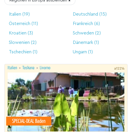
Regionen in Europa
ausblenden
▴
Italien
(19)
Deutschland
(15)
Österreich
(11)
Frankreich
(6)
Kroatien
(3)
Schweden
(2)
Slowenien
(2)
Dänemark
(1)
Tschechien
(1)
Ungarn
(1)
Italien
>
Toskana
>
Livorno
a12214
SPECIAL-DEAL Baden