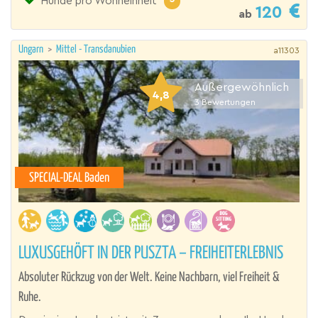
Hunde pro Wohneinheit
120
ab
Ungarn
>
Mittel - Transdanubien
a11303
Außergewöhnlich
4,8
3
Bewertungen
SPECIAL-DEAL Baden
LUXUSGEHÖFT IN DER PUSZTA – FREIHEITERLEBNIS
Absoluter Rückzug von der Welt. Keine Nachbarn, viel Freiheit &
Ruhe.