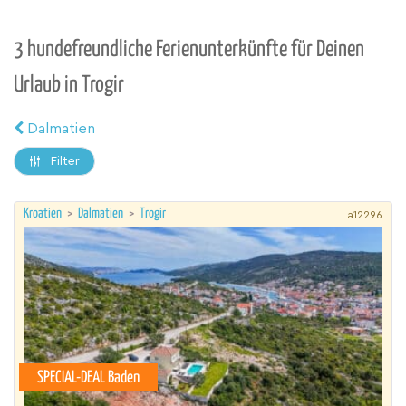
3 hundefreundliche Ferienunterkünfte für Deinen
Urlaub in Trogir
Dalmatien
Filter
Kroatien
>
Dalmatien
>
Trogir
a12296
SPECIAL-DEAL Baden