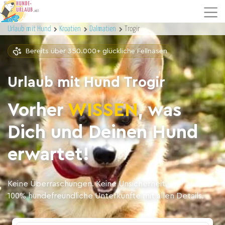
Urlaub mit Hund
Kroatien
Dalmatien
Trogir
Bereits über 350.000+ glückliche Fellnasen
Urlaub mit Hund Trogir
Vorher
WISSEN
, was
Dich und Deinen Hund
erwartet!
Keine Überraschungen. Keine Unsicherheit.
100% hundefreundliche Unterkünfte mit allen Details.