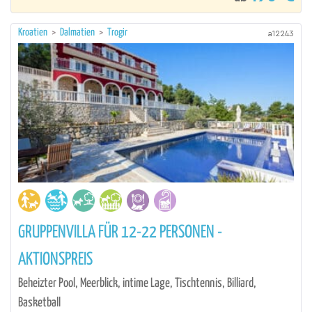
Kroatien
>
Dalmatien
>
Trogir
a12243
GRUPPENVILLA FÜR 12-22 PERSONEN -
AKTIONSPREIS
Beheizter Pool, Meerblick, intime Lage, Tischtennis, Billiard,
Basketball