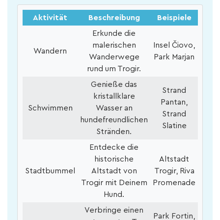
Aktivität
Beschreibung
Beispiele
Erkunde die
malerischen
Insel Čiovo,
Wandern
Wanderwege
Park Marjan
rund um Trogir.
Genieße das
Strand
kristallklare
Pantan,
Schwimmen
Wasser an
Strand
hundefreundlichen
Slatine
Stränden.
Entdecke die
historische
Altstadt
Stadtbummel
Altstadt von
Trogir, Riva
Trogir mit Deinem
Promenade
Hund.
Verbringe einen
Park Fortin,