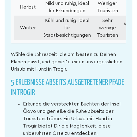
Mild und ruhig, ideal
Weniger
W
Herbst
für Erkundungen
Touristen
Kühl und ruhig, ideal
Sehr
Weihn
Winter
für
wenige
St
Stadtbesichtigungen
Touristen
Wähle die Jahreszeit, die am besten zu Deinen
Plänen passt, und genieße einen unvergesslichen
Urlaub mit Hund in Trogir.
5 ERLEBNISSE ABSEITS AUSGETRETENER PFADE
IN TROGIR
Erkunde die versteckten Buchten der Insel
Čiovo und genieße die Ruhe abseits der
Touristenströme. Ein Urlaub mit Hund in
Trogir bietet Dir die Möglichkeit, diese
unberührten Orte zu entdecken.