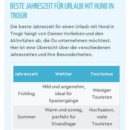
BESTE JAHRESZEIT FÜR URLAUB MIT HUND IN
TROGIR
Die beste Jahreszeit für einen Urlaub mit Hund in
Trogir hängt von Deinen Vorlieben und den
Aktivitäten ab, die Du unternehmen möchtest.
Hier ist eine Übersicht über die verschiedenen
Jahreszeiten und ihre Besonderheiten.
Vera
Jahreszeit
Wetter
Tourismus
un
Mild und angenehm,
Weniger
B
Frühling
ideal für
Touristen
Spaziergänge
Warm und sonnig,
Hochsaison,
Mus
Sommer
perfekt für
viele
S
Strandtage
Touristen