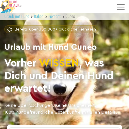
Urlaub mit Hund
Italien
Piemont
Cuneo
Bereits über 350.000+ glückliche Fellnasen
Urlaub mit Hund Cuneo
Vorher
WISSEN
, was
Dich und Deinen Hund
erwartet!
Keine Überraschungen. Keine Unsicherheit.
100% hundefreundliche Unterkünfte mit allen Details.