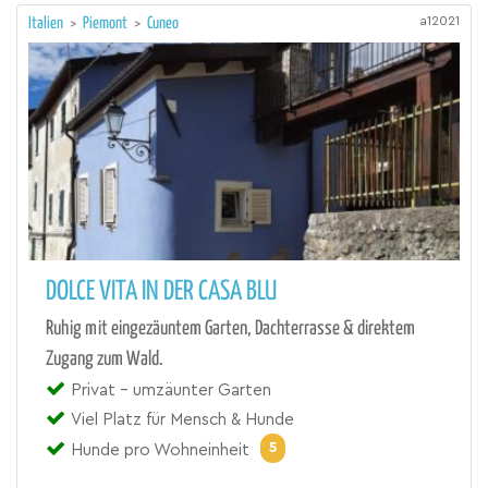
a12021
Italien
>
Piemont
>
Cuneo
DOLCE VITA IN DER CASA BLU
Ruhig mit eingezäuntem Garten, Dachterrasse & direktem
Zugang zum Wald.
Privat - umzäunter Garten
Viel Platz für Mensch & Hunde
5
Hunde pro Wohneinheit