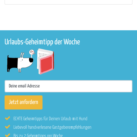
Urlaubs-Geheimtipp der Woche
ECHTE Geheimtipps für Deinen Urlaub mit Hund
Liebevoll handverlesene Gastgeberempfehlungen
Bis zu 2 Geheimtipps pro Woche