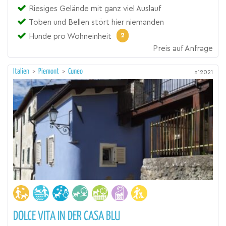
Riesiges Gelände mit ganz viel Auslauf
Toben und Bellen stört hier niemanden
2
Hunde pro Wohneinheit
Preis auf Anfrage
Italien
>
Piemont
>
Cuneo
a12021
DOLCE VITA IN DER CASA BLU