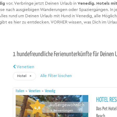
dig
vor. Verbringe jetzt Deinen Urlaub in
Venedig. Hotels mi
nase nach ausgiebigen Wanderungen oder Spaziergängen. In j
 Alles rund um Deinen Urlaub mit Hund in Venedig, alle Mögli
gibt es hier zu entdecken. VORHER wissen, was Dich im Urla
1 hundefreundliche Ferienunterkünfte für Deinen U
Venetien
Alle Filter löschen
Hotel
×
Italien
>
Venetien
>
Venedig
HOTEL RES
Außergewöhnlich
4,8
Das Pet Hotel
16
Bewertungen
Beach