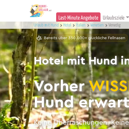
Last-Minute Angebote
Urlaubsziele
Urlaub mit Hund
Hotel
Italien
Venetien
Venedig
Bereits über 350.000+ glückliche Fellnasen
Hotel mit Hund i
Vorher
WISS
Hund erwart
Keine Überraschungen. Keine