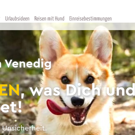
Urlaubsideen
Reisen mit Hund
Einreisebestimmungen
n Venedig
EN
, was Dich un
et!
 Unsicherheit.