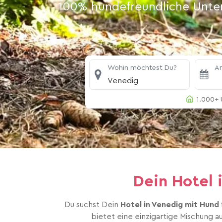
100% hundefreundliche Unterk
Wohin möchtest Du?
An
Venedig
1.000+ 
Dein Hotel
Du suchst Dein
Hotel in Venedig mit Hund
bietet eine einzigartige Mischung a