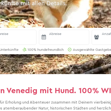
ünfte mit allen Details.
reise
Abreise
Anzah
Unterkünfte
100% hundefreundlich
Ausgewählte Gastgeber
 in Venedig mit Hund. 100% 
für Erholung und Abenteuer zusammen mit Deinem vierbeinige
us atemberaubender Natur, historischen Städten und herzlicher