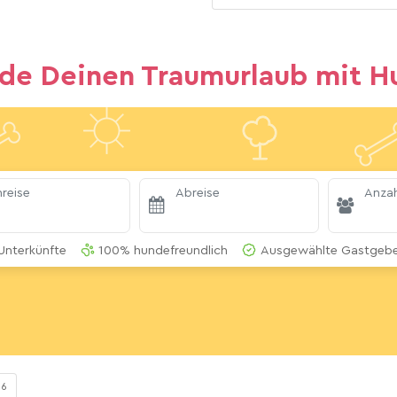
nde Deinen Traumurlaub mit H
reise
Abreise
Anzah
Unterkünfte
100% hundefreundlich
Ausgewählte Gastgeber
96