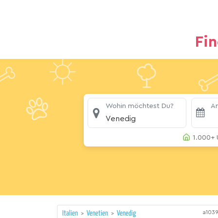
Fi
Wohin möchtest Du?
An
Venedig
1.000+ 
a103
Italien
>
Venetien
>
Venedig