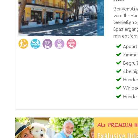
Benvenuti a
wird Ihr Hu
Genießen S
Spaziergäng
min entfer
Appart
Zimmer 
Begrüß
4beini
Hundes
Wir be
Hunde 