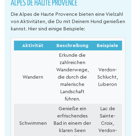
ALPES DE HAUTE PROVENCE
Die Alpes de Haute Provence bieten eine Vielzahl
von Aktivitäten, die Du mit Deinem Hund genießen
kannst. Hier sind einige Beispiele:
Aktivität
Beschreibung
Beispiele
Erkunde die
zahlreichen
Wanderwege,
Verdon-
Wandern
die durch die
Schlucht,
malerische
Luberon
Landschaft
führen.
Genieße ein
Lac de
erfrischendes
Sainte-
Schwimmen
Bad in einem der
Croix,
klaren Seen
Verdon-