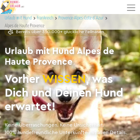
Urlaub mit Hund
Frankreich
Provence-Alpes-Cote d´Azur
Alpes de Haute Provence
Bereits über 350.000+ glückliche Fellnasen
Urlaub mit Hund Alpes de
Haute Provence
Vorher
WISSEN
, was
Dich und Deinen Hund
erwartet!
Keine Überraschungen. Keine Unsicherheit.
100% hundefreundliche Unterkünfte mit allen Details.