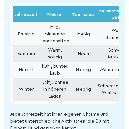
Veranstaltun
Jahreszeit
Wetter
Tourismus
Aktivit
Mild,
Wander
Frühling
blühende
Mäßig
Blumenfest
Landschaften
Warm,
Schwimm
Sommer
Hoch
sonnig
Musikfesti
Kühl, buntes
Herbst
Niedrig
Wandern, Ern
Laub
Kalt, Schnee
Schneeschuhw
Winter
in höheren
Niedrig
Weihnachts
Lagen
Jede Jahreszeit hat ihren eigenen Charme und
bietet unterschiedliche Aktivitäten, die Du mit
Deinem Hund genießen kannst.