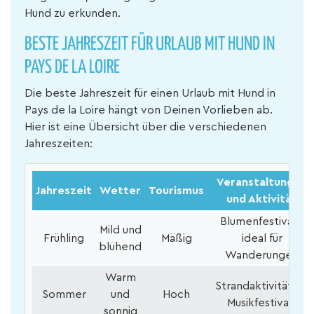
Hund zu erkunden.
BESTE JAHRESZEIT FÜR URLAUB MIT HUND IN
PAYS DE LA LOIRE
Die beste Jahreszeit für einen Urlaub mit Hund in
Pays de la Loire hängt von Deinen Vorlieben ab.
Hier ist eine Übersicht über die verschiedenen
Jahreszeiten:
Veranstaltungen
Jahreszeit
Wetter
Tourismus
und Aktivität
Blumenfestivals,
Mild und
Frühling
Mäßig
ideal für
blühend
Wanderungen
Warm
Strandaktivitäten,
Sommer
und
Hoch
Musikfestivals
sonnig