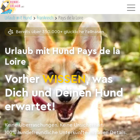
Urlaub mit Hund
Frankreich
Pays de la Loire
Bereits über 350.000+ glückliche Fellnasen
Urlaub mit Hund Pays de la
Loire
Vorher
WISSEN
, was
Dich und Deinen Hund
erwartet!
Keine Überraschungen. Keine Unsicherheit.
100% hundefreundliche Unterkünfte mit allen Details.