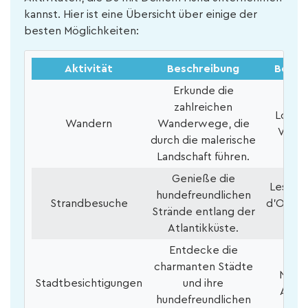
kannst. Hier ist eine Übersicht über einige der
besten Möglichkeiten:
Aktivität
Beschreibung
Beispi
Erkunde die
zahlreichen
Loire-T
Wandern
Wanderwege, die
Vend
durch die malerische
Landschaft führen.
Genieße die
Les Sab
hundefreundlichen
Strandbesuche
d'Olonn
Strände entlang der
Baul
Atlantikküste.
Entdecke die
charmanten Städte
Nante
Stadtbesichtigungen
und ihre
Ange
hundefreundlichen