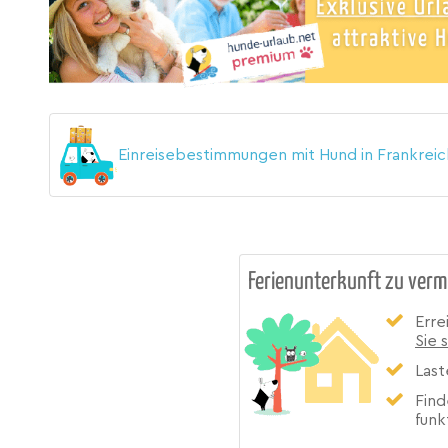
Einreisebestimmungen mit Hund in Frankrei
Ferienunterkunft zu verm
Erre
Sie 
Last
Find
funk