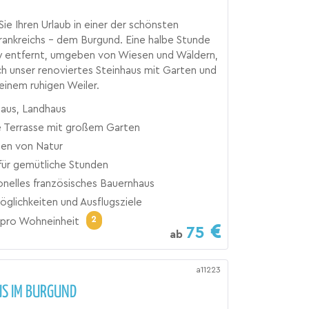
Sie Ihren Urlaub in einer der schönsten
ankreichs - dem Burgund. Eine halbe Stunde
y entfernt, umgeben von Wiesen und Wäldern,
ch unser renoviertes Steinhaus mit Garten und
 einem ruhigen Weiler.
haus, Landhaus
 Terrasse mit großem Garten
n von Natur
für gemütliche Stunden
onelles französisches Bauernhaus
glichkeiten und Ausflugsziele
2
pro Wohneinheit
75
ab
a11223
US IM BURGUND