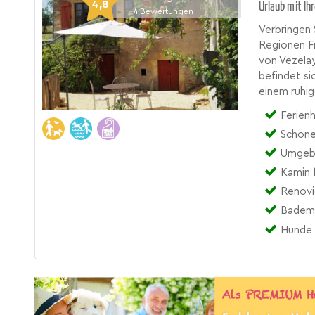
4,8
Urlaub mit Ih
4
Bewertungen
Verbringen 
Regionen Fr
von Vezela
befindet si
einem ruhig
Ferien
Schöne
Umgebe
Kamin 
Renovi
Bademö
Hunde 