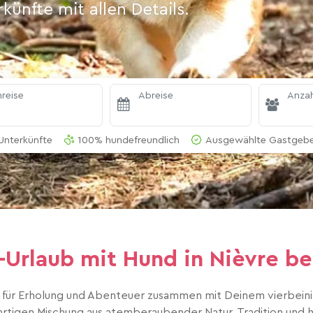
ünfte mit allen Details.
reise
Abreise
Anzah
Unterkünfte
100% hundefreundlich
Ausgewählte Gastgeber
Urlaub mit Hund in Nièvre beg
 für Erholung und Abenteuer zusammen mit Deinem vierbeini
gartigen Mischung aus atemberaubender Natur, Tradition und he