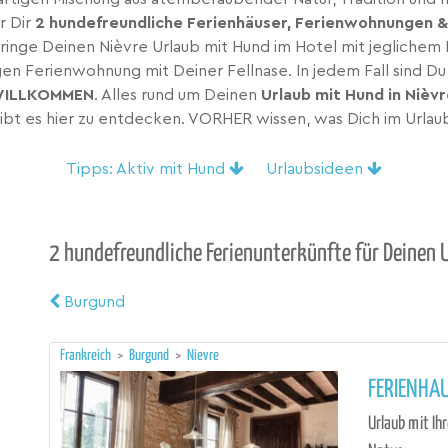
r Dir
2 hundefreundliche Ferienhäuser, Ferienwohnungen &
ringe Deinen Nièvre Urlaub mit Hund im Hotel mit jeglichem
gen Ferienwohnung mit Deiner Fellnase. In jedem Fall sind D
WILLKOMMEN
. Alles rund um Deinen
Urlaub mit Hund in Nièv
bt es hier zu entdecken. VORHER wissen, was Dich im Urlaub
Tipps: Aktiv mit Hund
Urlaubsideen
2 hundefreundliche Ferienunterkünfte für Deinen U
Burgund
Frankreich
>
Burgund
>
Nievre
FERIENHA
Urlaub mit Ih