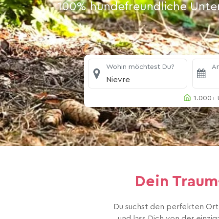
100% hundefreundliche Unterk
Wohin möchtest Du?
An
Nievre
1.000+ 
Dein Traum-
Du suchst den perfekten Ort
und lass Dich von der einzi