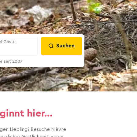
l Gäste
Suchen
 seit 2007
innt hier...
gen Liebling? Besuche Nièvre
rzlicher Gastlichkeit in den