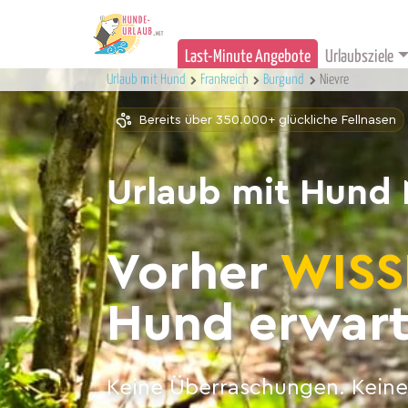
Last-Minute Angebote
Urlaubsziele
Urlaub mit Hund
Frankreich
Burgund
Nievre
Bereits über 350.000+ glückliche Fellnasen
Urlaub mit Hund 
Vorher
WISS
Hund erwart
Keine Überraschungen. Keine