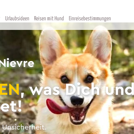
Urlaubsideen
Reisen mit Hund
Einreisebestimmungen
Nievre
EN
, was Dich un
et!
 Unsicherheit.