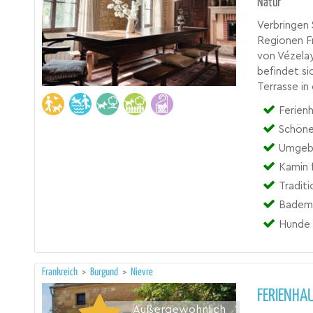
Natur
Verbringen 
Regionen Fr
von Vézela
befindet si
Terrasse in
Ferien
Schöne
Umgebe
Kamin 
Traditi
Bademö
Hunde 
Frankreich
>
Burgund
>
Nievre
FERIENHA
Außergewöhnlich