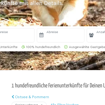
ünfte mit allen Details.
reise
Abreise
Anzah
Unterkünfte
100% hundefreundlich
Ausgewählte Gastgeber
1 hundefreundliche Ferienunterkünfte für Deinen U
Ostsee & Pommern