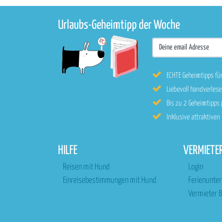
Urlaubs-Geheimtipp der Woche
ECHTE Geheimtipps fü
Liebevoll handverle
Bis zu 2 Geheimtipps
Inklusive attraktive
HILFE
VERMIETE
Reisen mit Hund
Login
Einreisebestimmungen mit Hund
Ferienunte
Vermieter B