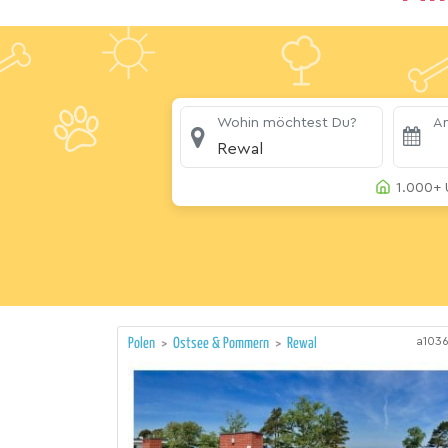
Wohin möchtest Du?
An
Rewal
1.000+ 
a103
Polen
>
Ostsee & Pommern
>
Rewal