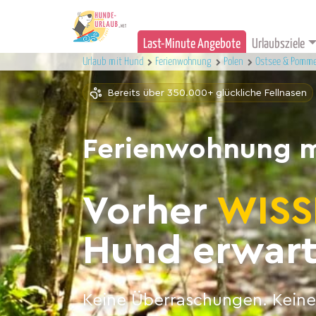
Last-Minute Angebote
Urlaubsziele
Urlaub mit Hund
Ferienwohnung
Polen
Ostsee & Pomm
Bereits über 350.000+ glückliche Fellnasen
Ferienwohnung m
Vorher
WISS
Hund erwart
Keine Überraschungen. Keine