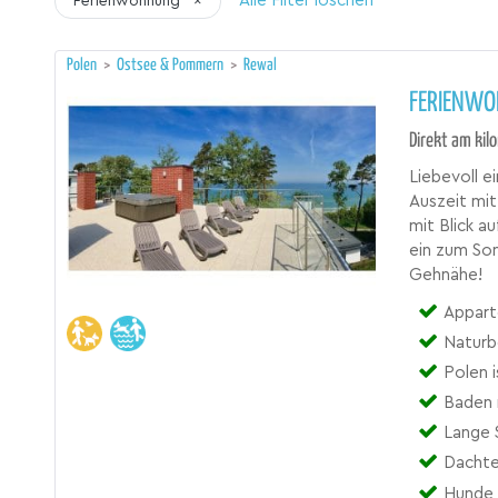
Alle Filter löschen
Ferienwohnung
×
Polen
>
Ostsee & Pommern
>
Rewal
FERIENWO
Direkt am ki
Liebevoll e
Auszeit mit
mit Blick a
ein zum So
Gehnähe!
Appart
Naturb
Polen i
Baden 
Lange 
Dachte
Hunde 