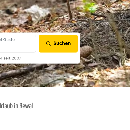
l Gäste
Suchen
 seit 2007
rlaub in Rewal