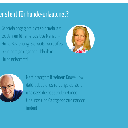
r steht für hunde-urlaub.net?
Gabriela engagiert sich seit mehr als
20 Jahren für eine positive Mensch-
Hund-Beziehung. Sie weiß, worauf es
bei einem gelungenen Urlaub mit
Hund ankommt!
Martin sorgt mit seinem Know-How
dafür, dass alles reibungslos läuft
und dass die passenden Hunde-
Urlauber und Gastgeber zueinander
finden!