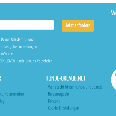
We
r Deinen Urlaub mit Hund
sene Gastgeberempfehlungen
 pro Woche
n EXKLUSIVEN Hunde-Urlaubs-Pauschalen
R
HUNDE-URLAUB.NET
Wer steckt hinter hunde-urlaub.net?
rkunft vermieten
Reisemagazin
log
Kontakt
Cookie-Einstellungen