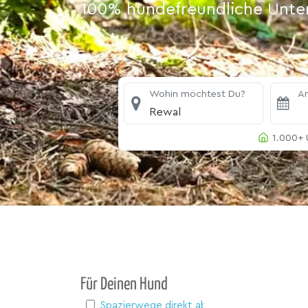
100% hundefreundliche Unterk
Wohin möchtest Du?
An
Rewal
1.000+ 
Für Deinen Hund
Spazierwege direkt ab Haus