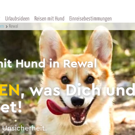
Urlaubsideen
Reisen mit Hund
Einreisebestimmungen
ern
Rewal
it Hund in Rewal
EN
, was Dich un
et!
 Unsicherheit.