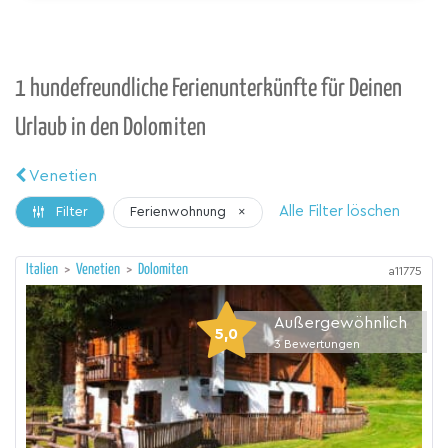
1 hundefreundliche Ferienunterkünfte für Deinen
Urlaub in den Dolomiten
Venetien
Alle Filter löschen
Ferienwohnung
×
Filter
Italien
>
Venetien
>
Dolomiten
a11775
Außergewöhnlich
5,0
3
Bewertungen