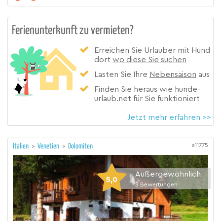
Ferienunterkunft zu vermieten?
Erreichen Sie Urlauber mit Hund
dort
wo diese Sie suchen
Lasten Sie Ihre
Nebensaison
aus
Finden Sie heraus wie hunde-
urlaub.net für Sie funktioniert
Jetzt mehr erfahren >>
a11775
Italien
>
Venetien
>
Dolomiten
Außergewöhnlich
5,0
3
Bewertungen