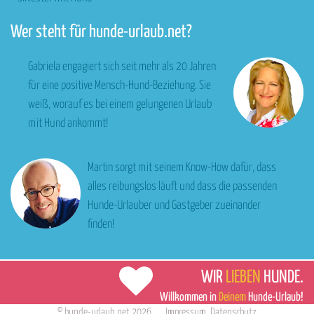
Wer steht für hunde-urlaub.net?
Gabriela engagiert sich seit mehr als 20 Jahren
für eine positive Mensch-Hund-Beziehung. Sie
weiß, worauf es bei einem gelungenen Urlaub
mit Hund ankommt!
Martin sorgt mit seinem Know-How dafür, dass
alles reibungslos läuft und dass die passenden
Hunde-Urlauber und Gastgeber zueinander
finden!
WIR
LIEBEN
HUNDE.
Willkommen in
Deinem
Hunde-Urlaub!
©
hunde-urlaub.net
2026
Impressum
,
Datenschutz