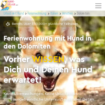
Urlaub mit Hund
Ferienwohnung
Italien
Venetien
Dolomiten
Bereits über 350.000+ glückliche Fellnasen
Ferienwohnung mit Hund in
den Dolomiten
Vorher
WISSEN
, was
Dich und Deinen Hund
erwartet!
Keine Überraschungen. Keine Unsicherheit.
100% hundefreundliche Unterkünfte mit allen Details.