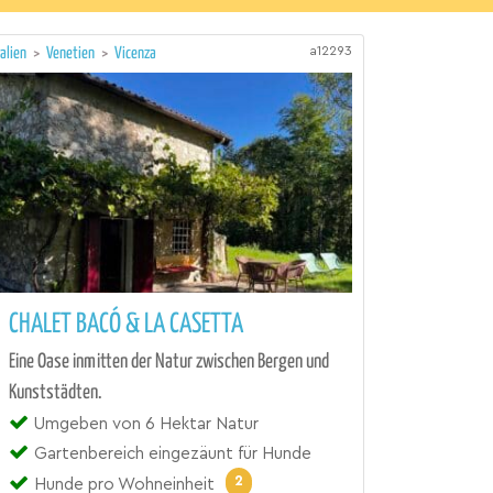
a12293
talien
>
Venetien
>
Vicenza
CHALET BACÓ & LA CASETTA
Eine Oase inmitten der Natur zwischen Bergen und
Kunststädten.
Umgeben von 6 Hektar Natur
Gartenbereich eingezäunt für Hunde
2
Hunde pro Wohneinheit