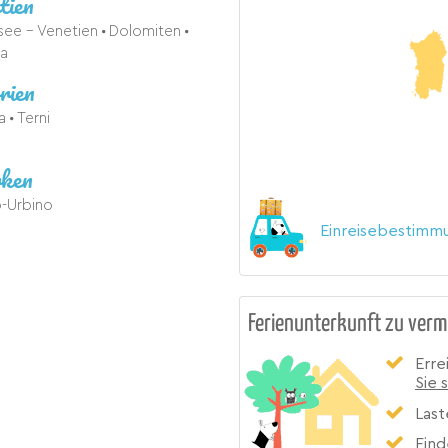
tien
see - Venetien
Dolomiten
za
rien
ia
Terni
ken
-Urbino
Einreisebestimmu
Ferienunterkunft zu verm
Erre
Sie 
Last
Find