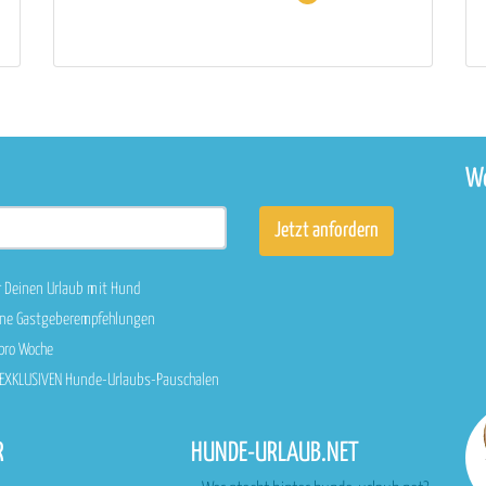
We
r Deinen Urlaub mit Hund
sene Gastgeberempfehlungen
 pro Woche
n EXKLUSIVEN Hunde-Urlaubs-Pauschalen
R
HUNDE-URLAUB.NET