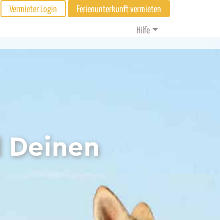
Vermieter Login
Ferienunterkunft vermieten
Hilfe
d Deinen