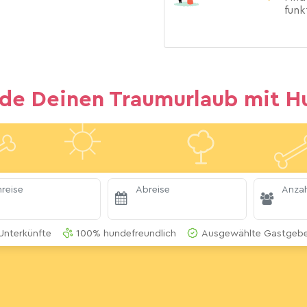
funk
nde Deinen Traumurlaub mit H
reise
Abreise
Anzah
Unterkünfte
100% hundefreundlich
Ausgewählte Gastgeber