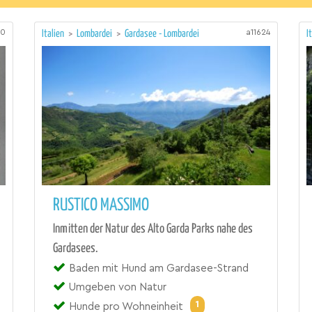
10
a11624
Italien
>
Lombardei
>
Gardasee - Lombardei
I
RUSTICO MASSIMO
Inmitten der Natur des Alto Garda Parks nahe des
Gardasees.
Baden mit Hund am Gardasee-Strand
Umgeben von Natur
1
Hunde pro Wohneinheit