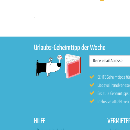
Urlaubs-Geheimtipp der Woche
ECHTE Geheimtipps fü
Liebevoll handverle
Bis zu 2 Geheimtipps
Inklusive attraktive
HILFE
VERMIETE