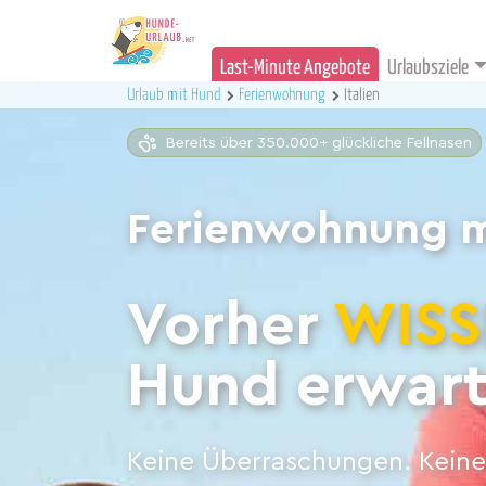
Last-Minute Angebote
Urlaubsziele
Urlaub mit Hund
Ferienwohnung
Italien
Bereits über 350.000+ glückliche Fellnasen
Ferienwohnung mi
Vorher
WISS
Hund erwart
Keine Überraschungen. Keine