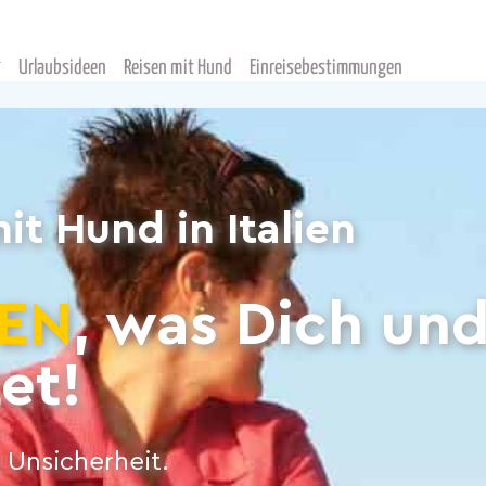
Urlaubsideen
Reisen mit Hund
Einreisebestimmungen
t Hund in Italien
EN
, was Dich un
et!
 Unsicherheit.