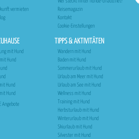
Wer steckt hinter hunde-urlaub.net?
rkunft vermieten
Reisemagazin
log
Kontakt
Cookie-Einstellungen
ZUHAUSE
TIPPS & AKTIVITÄTEN
ung mit Hund
Wandern mit Hund
 mit Hund
Baden mit Hund
Hund
Sommerurlaub mit Hund
und
Urlaub am Meer mit Hund
 mit Hund
Urlaub am See mit Hund
mit Hund
Wellness mit Hund
Training mit Hund
E Angebote
Herbsturlaub mit Hund
Winterurlaub mit Hund
Skiurlaub mit Hund
Silvester mit Hund