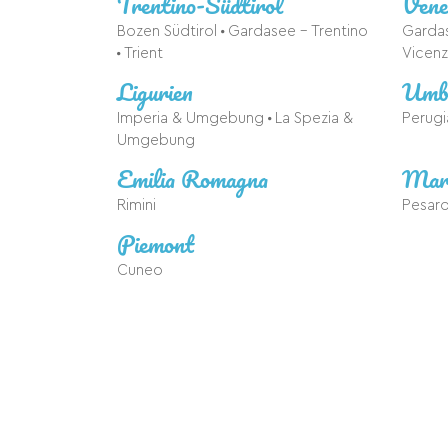
Trentino-Südtirol
Vene
Bozen Südtirol
Gardasee - Trentino
Garda
Trient
Vicen
Ligurien
Umb
Imperia & Umgebung
La Spezia &
Perug
Umgebung
Emilia Romagna
Mar
Rimini
Pesaro
Piemont
Cuneo