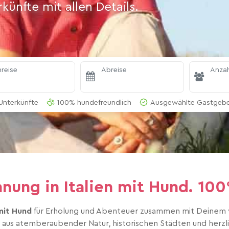
ünfte mit allen Details.
reise
Abreise
Anzah
Unterkünfte
100% hundefreundlich
Ausgewählte Gastgeber
hnung in Italien mit Hund. 1
mit Hund
für Erholung und Abenteuer zusammen mit Deinem vie
g aus atemberaubender Natur, historischen Städten und herzlic