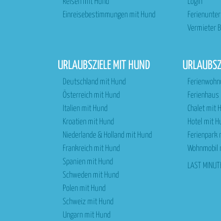
Reisen mit Hund
Login
Einreisebestimmungen mit Hund
Ferienunte
Vermieter B
URLAUBSZIELE MIT HUND
URLAUBS
Deutschland mit Hund
Ferienwohn
Österreich mit Hund
Ferienhaus
Italien mit Hund
Chalet mit 
Kroatien mit Hund
Hotel mit H
Niederlande & Holland mit Hund
Ferienpark
Frankreich mit Hund
Wohnmobil 
Spanien mit Hund
LAST MINUT
Schweden mit Hund
Polen mit Hund
Schweiz mit Hund
Ungarn mit Hund