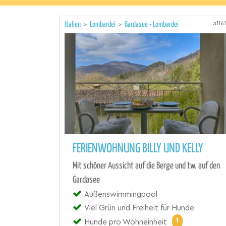
a116
Italien
>
Lombardei
>
Gardasee - Lombardei
FERIENWOHNUNG BILLY UND KELLY
Mit schöner Aussicht auf die Berge und tw. auf den
Gardasee
Außenswimmingpool
Viel Grün und Freiheit für Hunde
1
Hunde pro Wohneinheit