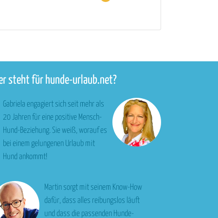
r steht für hunde-urlaub.net?
Gabriela engagiert sich seit mehr als
20 Jahren für eine positive Mensch-
Hund-Beziehung. Sie weiß, worauf es
bei einem gelungenen Urlaub mit
Hund ankommt!
Martin sorgt mit seinem Know-How
dafür, dass alles reibungslos läuft
und dass die passenden Hunde-