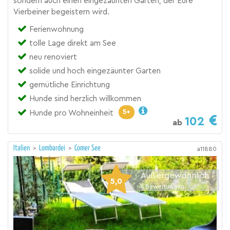
sondern auch einen eingezäunten Garten, der Eure
Vierbeiner begeistern wird.
Ferienwohnung
tolle Lage direkt am See
neu renoviert
solide und hoch eingezäunter Garten
gemütliche Einrichtung
Hunde sind herzlich willkommen
5+
Hunde pro Wohneinheit
102
ab
Italien
>
Lombardei
>
Comer See
a11880
Außergewöhnlich
5,0
4
Bewertungen