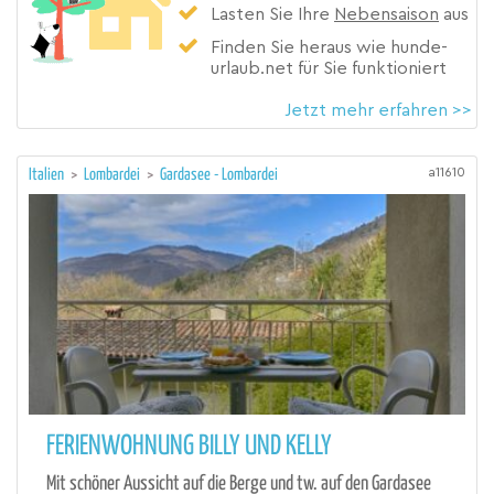
Lasten Sie Ihre
Nebensaison
aus
Finden Sie heraus wie hunde-
urlaub.net für Sie funktioniert
Jetzt mehr erfahren >>
a11610
Italien
>
Lombardei
>
Gardasee - Lombardei
FERIENWOHNUNG BILLY UND KELLY
Mit schöner Aussicht auf die Berge und tw. auf den Gardasee