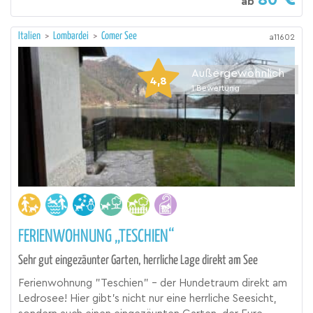
80
ab
Italien
>
Lombardei
>
Comer See
a11602
Außergewöhnlich
4,8
1
Bewertung
FERIENWOHNUNG „TESCHIEN“
Sehr gut eingezäunter Garten, herrliche Lage direkt am See
Ferienwohnung "Teschien" – der Hundetraum direkt am
Ledrosee! Hier gibt's nicht nur eine herrliche Seesicht,