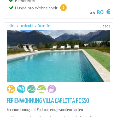
Barrierefrei
2
Hunde pro Wohneinheit
80
ab
Italien
>
Lombardei
>
Comer See
a12206
FERIENWOHNUNG VILLA CARLOTTA ROSSO
Ferienwohnung mit Pool und eingezäuntem Garten