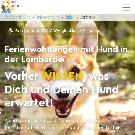
Urlaub mit Hund
Ferienwohnung
Italien
Lombardei
Bereits über 350.000+ glückliche Fellnasen
Ferienwohnungen mit Hund in
der Lombardei
Vorher
WISSEN
, was
Dich und Deinen Hund
erwartet!
Keine Überraschungen. Keine Unsicherheit.
100% hundefreundliche Unterkünfte mit allen Details.