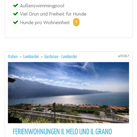
Außenswimmingpool
Viel Grün und Freiheit für Hunde
1
Hunde pro Wohneinheit
a11087
Italien
>
Lombardei
>
Gardasee - Lombardei
FERIENWOHNUNGEN IL MELO UND IL GRANO