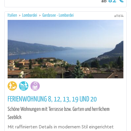
82
ab
Italien
>
Lombardei
>
Gardasee - Lombardei
a11614
FERIENWOHNUNG 8, 12, 13, 19 UND 20
Schöne Wohnungen mit Terrasse bzw. Garten und herrlichem
Seeblick
Mit raffinierten Details in modernem Stil eingerichtet