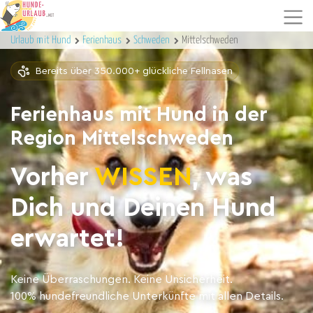
Urlaub mit Hund
Ferienhaus
Schweden
Mittelschweden
Bereits über 350.000+ glückliche Fellnasen
Ferienhaus mit Hund in der
Region Mittelschweden
Vorher
WISSEN
, was
Dich und Deinen Hund
erwartet!
Keine Überraschungen. Keine Unsicherheit.
100% hundefreundliche Unterkünfte mit allen Details.