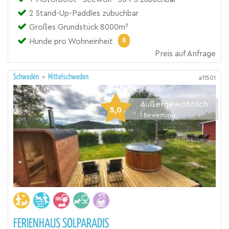
2 Stand-Up-Paddles zubuchbar
Großes Grundstück 8000m²
5
Hunde pro Wohneinheit
Preis auf Anfrage
Schweden
>
Mittelschweden
a11501
Außergewöhnlich
5,0
1
Bewertung
FERIENHAUS SOLPARADIS