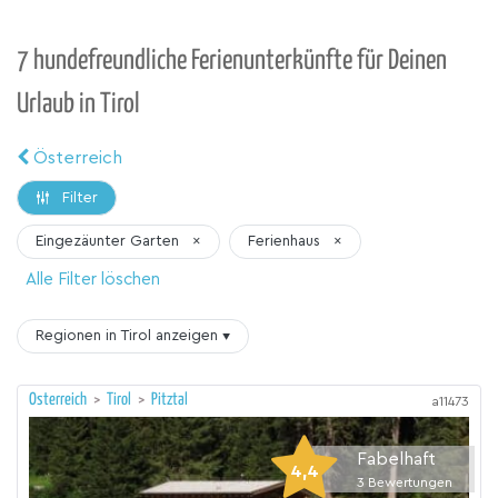
7 hundefreundliche Ferienunterkünfte für Deinen
Urlaub in Tirol
Österreich
Filter
Eingezäunter Garten
×
Ferienhaus
×
Alle Filter löschen
Regionen in Tirol
anzeigen
▾
Österreich
>
Tirol
>
Pitztal
a11473
Fabelhaft
4,4
3
Bewertungen