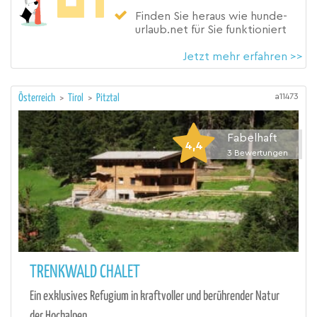
Finden Sie heraus wie hunde-
urlaub.net für Sie funktioniert
Jetzt mehr erfahren >>
a11473
Österreich
>
Tirol
>
Pitztal
Fabelhaft
4,4
3
Bewertungen
TRENKWALD CHALET
Ein exklusives Refugium in kraftvoller und berührender Natur
der Hochalpen