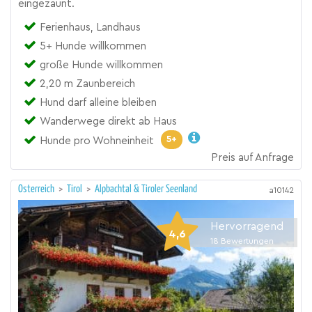
eingezäunt.
Ferienhaus, Landhaus
5+ Hunde willkommen
große Hunde willkommen
2,20 m Zaunbereich
Hund darf alleine bleiben
Wanderwege direkt ab Haus
5+
Hunde pro Wohneinheit
Preis auf Anfrage
Österreich
>
Tirol
>
Alpbachtal & Tiroler Seenland
a10142
Hervorragend
4,6
18
Bewertungen