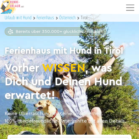
Urlaub mit Hund
Ferienhaus
Österreich
Tirol
Bereits über 350.000+ glückliche Fellnasen
Ferienhaus mit Hund in Tirol
Vorher
WISSEN
, was
Dich und Deinen Hund
erwartet!
Keine Überraschungen. Keine Unsicherheit.
100% hundefreundliche Unterkünfte mit allen Details.