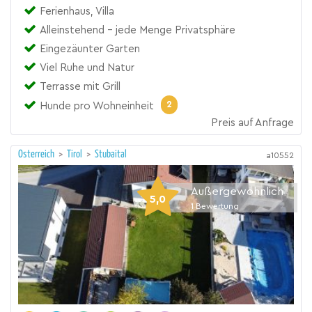
Ferienhaus, Villa
Alleinstehend - jede Menge Privatsphäre
Eingezäunter Garten
Viel Ruhe und Natur
Terrasse mit Grill
2
Hunde pro Wohneinheit
Preis auf Anfrage
Österreich
>
Tirol
>
Stubaital
a10552
Außergewöhnlich
5,0
1
Bewertung