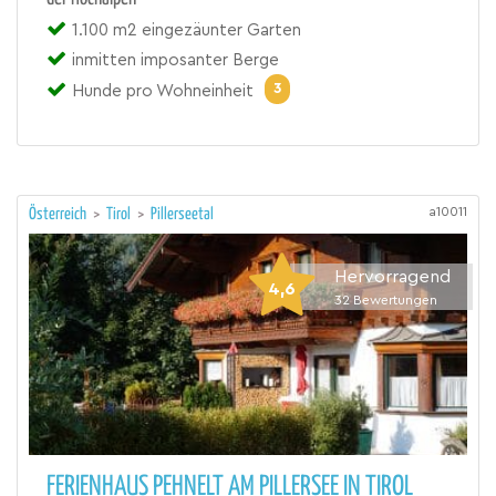
1.100 m2 eingezäunter Garten
inmitten imposanter Berge
3
Hunde pro Wohneinheit
a10011
Österreich
>
Tirol
>
Pillerseetal
Hervorragend
4,6
32
Bewertungen
FERIENHAUS PEHNELT AM PILLERSEE IN TIROL