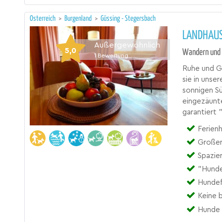
Österreich
>
Burgenland
>
Güssing - Stegersbach
LANDHAUS
Außergewöhnlich
5,0
Wandern und 
1
Bewertung
Ruhe und Ge
sie in unse
sonnigen S
eingezäunte
garantiert 
Ferien
Großer
Spazie
"Hunde
Hundef
Keine b
Hunde 