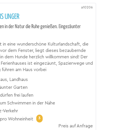
a10206
US UNGER
en in der Natur die Ruhe genießen. Eingezäunter
 in eine wunderschöne Kulturlandschaft, die
vor dem Fenster, liegt dieses bezaubernde
 in dem Hunde herzlich willkommen sind! Der
Ferienhauses ist eingezäunt, Spazierwege und
 führen am Haus vorbei
haus, Landhaus
äunter Garten
ürfen frei laufen
zum Schwimmen in der Nähe
z-Verkehr
3
pro Wohneinheit
Preis auf Anfrage