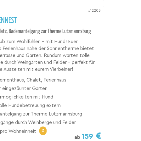
a12205
ENNEST
platz, Bademantelgang zur Therme Lutzmannsburg
aub zum Wohlfühlen – mit Hund! Euer
s Ferienhaus nahe der Sonnentherme bietet
 Terrasse und Garten. Rundum warten tolle
 durch Weingärten und Felder – perfekt für
 Auszeiten mit eurem Vierbeiner!
ementhaus, Chalet, Ferienhaus
r eingezäunter Garten
möglichkeiten mit Hund
olle Hundebetreuung extern
ntelgang zur Therme Lutzmannsburg
rgänge durch Weinberge und Felder
2
pro Wohneinheit
159
ab