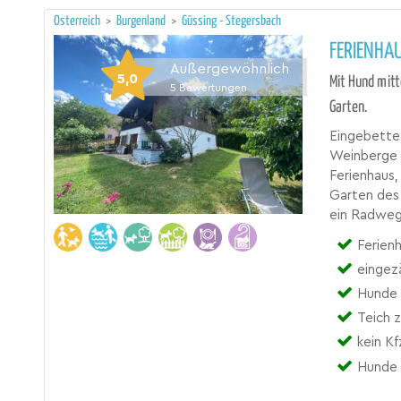
Österreich
>
Burgenland
>
Güssing - Stegersbach
FERIENHA
Außergewöhnlich
5,0
Mit Hund mitt
5
Bewertungen
Garten.
Eingebettet
Weinberge 
Ferienhaus,
Garten des 
ein Radweg
Ferien
eingez
Hunde d
Teich 
kein Kf
Hunde 