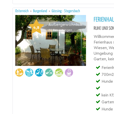
Österreich
>
Burgenland
>
Güssing - Stegersbach
FERIENHA
Außergewöhnlich
4,8
RUHE UND SON
30
Bewertungen
Willkommen
Ferienhaus 
Wiesen, We
Umgebung i
Garten, kein
Ferien
700m2 
Hunde d
kein Kf
Garten
Hunde 