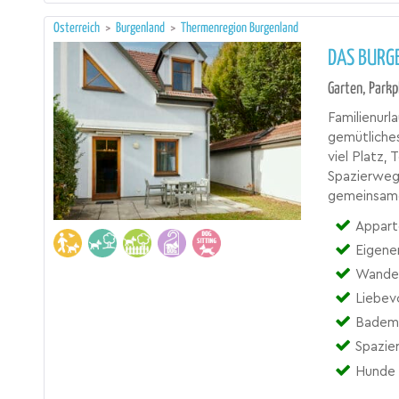
Österreich
>
Burgenland
>
Thermenregion Burgenland
DAS BURG
Garten, Park
Familienurl
gemütliche
viel Platz,
Spazierwege
gemeinsame
Appart
Eigene
Wander
Liebev
Badema
Spazie
Hunde 