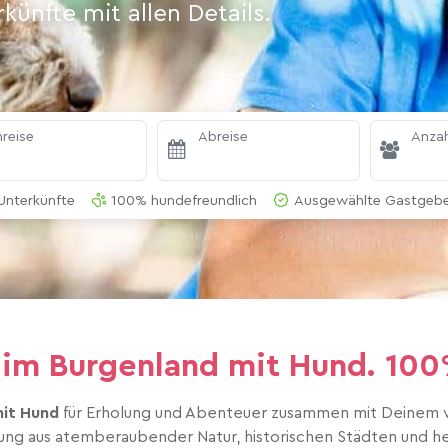
ünfte mit allen Details.
reise
Abreise
Anzah
Unterkünfte
100% hundefreundlich
Ausgewählte Gastgeber
s im Burgenland mit Hund. 1
mit Hund
für Erholung und Abenteuer zusammen mit Deinem vie
ung aus atemberaubender Natur, historischen Städten und herz