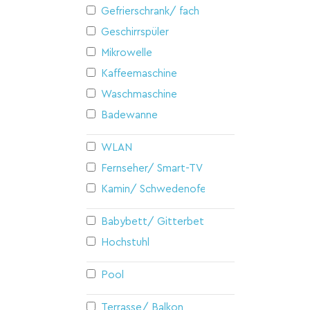
Gefrierschrank/ fach
Geschirrspüler
Mikrowelle
Kaffeemaschine
Waschmaschine
Badewanne
WLAN
Fernseher/ Smart-TV
Kamin/ Schwedenofen
Babybett/ Gitterbett
Hochstuhl
Pool
Terrasse/ Balkon