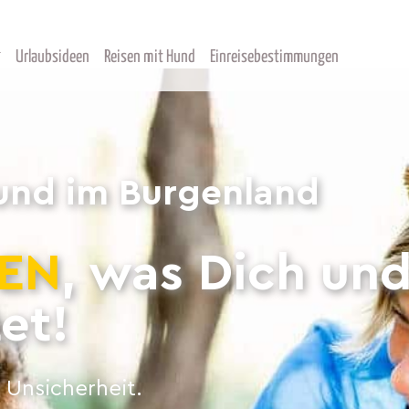
Urlaubsideen
Reisen mit Hund
Einreisebestimmungen
und im Burgenland
EN
, was Dich un
et!
 Unsicherheit.