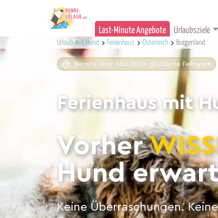
Last-Minute Angebote
Urlaubsziele
Urlaub mit Hund
Ferienhaus
Österreich
Burgenland
Bereits über 350.000+ glückliche Fellnasen
Ferienhaus mit H
Vorher
WISS
Hund erwart
Keine Überraschungen. Keine