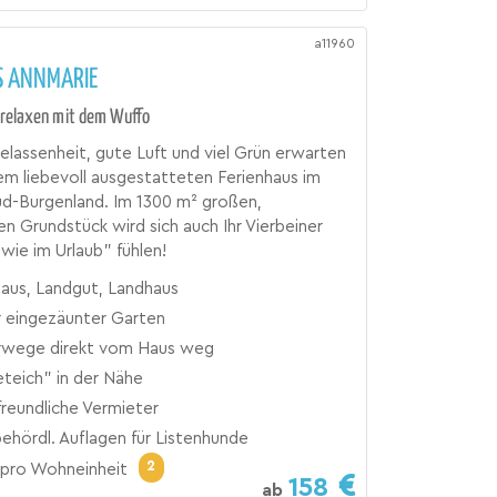
a11960
 ANNMARIE
relaxen mit dem Wuffo
lassenheit, gute Luft und viel Grün erwarten
rem liebevoll ausgestatteten Ferienhaus im
üd-Burgenland. Im 1300 m² großen,
n Grundstück wird sich auch Ihr Vierbeiner
"wie im Urlaub" fühlen!
haus, Landgut, Landhaus
 eingezäunter Garten
rwege direkt vom Haus weg
teich" in der Nähe
reundliche Vermieter
ehördl. Auflagen für Listenhunde
2
pro Wohneinheit
158
ab