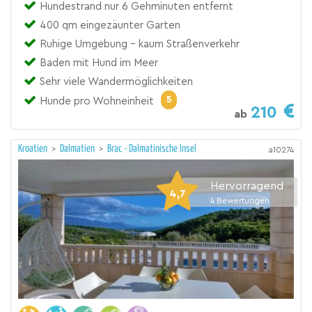
Hundestrand nur 6 Gehminuten entfernt
400 qm eingezäunter Garten
Ruhige Umgebung - kaum Straßenverkehr
Baden mit Hund im Meer
Sehr viele Wandermöglichkeiten
5
Hunde pro Wohneinheit
210
ab
Kroatien
>
Dalmatien
>
Brac - Dalmatinische Insel
a10274
Hervorragend
4,7
4
Bewertungen