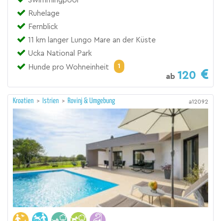
Swimmingpool
Ruhelage
Fernblick
11 km langer Lungo Mare an der Küste
Ucka National Park
1
Hunde pro Wohneinheit
120
ab
Kroatien
>
Istrien
>
Rovinj & Umgebung
a12092