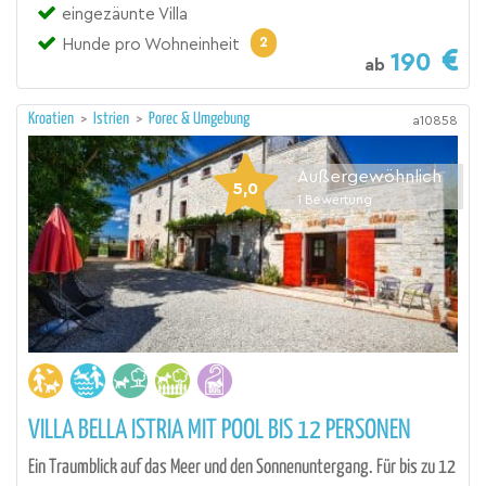
eingezäunte Villa
2
Hunde pro Wohneinheit
190
ab
Kroatien
>
Istrien
>
Porec & Umgebung
a10858
Außergewöhnlich
5,0
1
Bewertung
VILLA BELLA ISTRIA MIT POOL BIS 12 PERSONEN
Ein Traumblick auf das Meer und den Sonnenuntergang. Für bis zu 12