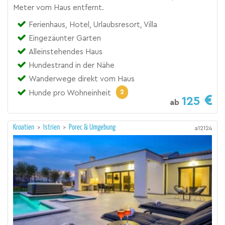
Meter vom Haus entfernt.
Ferienhaus, Hotel, Urlaubsresort, Villa
Eingezäunter Garten
Alleinstehendes Haus
Hundestrand in der Nähe
Wanderwege direkt vom Haus
2
Hunde pro Wohneinheit
125
ab
Kroatien
>
Istrien
>
Porec & Umgebung
a12124