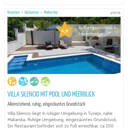
Kroatien
>
Dalmatien
>
Makarska
a11278
Außergewöhnlich
4,9
2
Bewertungen
VILLA SILENCIO MIT POOL UND MEERBLICK
Alleinstehend, ruhig, eingezäuntes Grundstück
Villa Silencio liegt in ruhiger Umgebung in Tucepi, nahe
Makarska. Ruhige Umgebung, eingezäuntes Grundstück.
Ein Restaurant befindet sich zu Fuß erreichbar, ca 200