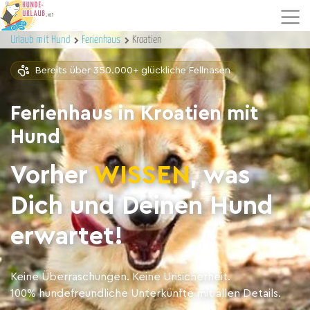
Urlaub mit Hund
Ferienhaus
Kroatien
Bereits über 350.000+ glückliche Fellnasen
Ferienhaus in Kroatien mit
Hund
Vorher
WISSEN
, was
Dich und Deinen Hund
erwartet!
Keine Überraschungen. Keine Unsicherheit.
100% hundefreundliche Unterkünfte mit allen Details.