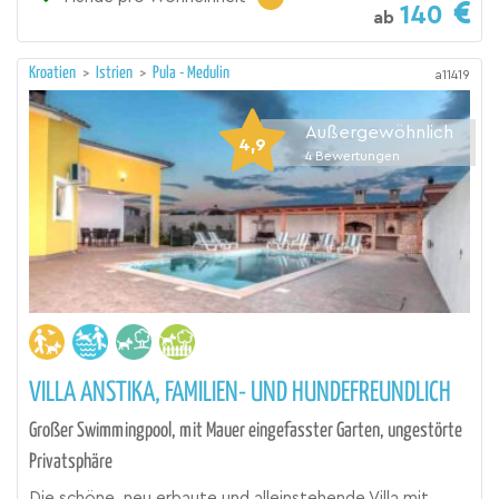
140
ab
Kroatien
>
Istrien
>
Pula - Medulin
a11419
Außergewöhnlich
4,9
4
Bewertungen
VILLA ANSTIKA, FAMILIEN- UND HUNDEFREUNDLICH
Großer Swimmingpool, mit Mauer eingefasster Garten, ungestörte
Privatsphäre
Die schöne, neu erbaute und alleinstehende Villa mit