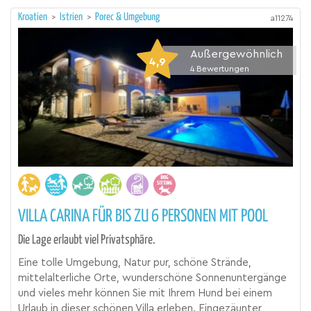
Kroatien
>
Istrien
>
Porec & Umgebung
a11274
Außergewöhnlich
4,9
4
Bewertungen
VILLA CARINA FÜR BIS ZU 6 PERSONEN MIT POOL
Die Lage erlaubt viel Privatsphäre.
Eine tolle Umgebung, Natur pur, schöne Strände,
mittelalterliche Orte, wunderschöne Sonnenuntergänge
und vieles mehr können Sie mit Ihrem Hund bei einem
Urlaub in dieser schönen Villa erleben. Eingezäunter