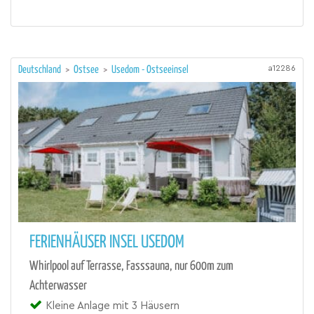
a12286
Deutschland
>
Ostsee
>
Usedom - Ostseeinsel
FERIENHÄUSER INSEL USEDOM
Whirlpool auf Terrasse, Fasssauna, nur 600m zum
Achterwasser
Kleine Anlage mit 3 Häusern