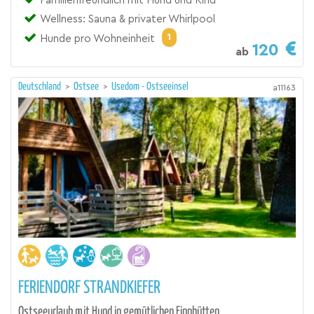
Familienfreundlich mit Hund und Kind
Wellness: Sauna & privater Whirlpool
1
Hunde pro Wohneinheit
120
ab
Deutschland
>
Ostsee
>
Usedom - Ostseeinsel
a11163
FERIENDORF STRANDKIEFER
Ostseeurlaub mit Hund in gemütlichen Finnhütten.