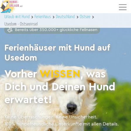
Urlaub mit Hund
Ferienhaus
Deutschland
Ostsee
Usedom - Ostseeinsel
Bereits über 350.000+ glückliche Fellnasen
Ferienhäuser mit Hund auf
Usedom
Vorher
WISSEN
, was
Dich und Deinen Hund
erwartet!
Keine Überraschungen. Keine Unsicherheit.
100% hundefreundliche Unterkünfte mit allen Details.