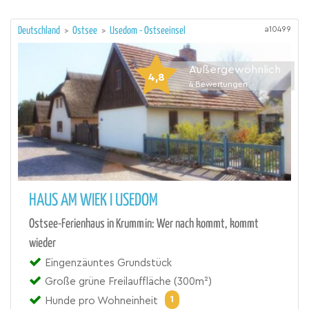
a10499
Deutschland
>
Ostsee
>
Usedom - Ostseeinsel
Außergewöhnlich
4,8
4
Bewertungen
HAUS AM WIEK I USEDOM
Ostsee-Ferienhaus in Krummin: Wer nach kommt, kommt
wieder
Eingenzäuntes Grundstück
Große grüne Freilauffläche (300m²)
1
Hunde pro Wohneinheit