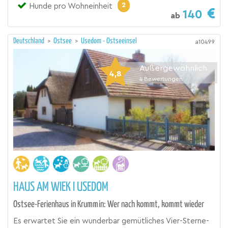
2
Hunde pro Wohneinheit
140
ab
Deutschland
>
Ostsee
>
Usedom - Ostseeinsel
a10499
Außergewöhnlich
4,8
4
Bewertungen
HAUS AM WIEK I USEDOM
Ostsee-Ferienhaus in Krummin: Wer nach kommt, kommt wieder
Es erwartet Sie ein wunderbar gemütliches Vier-Sterne-