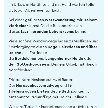
Im Urlaub in Nordfriesland mit Hund warten tolle
Outdoor-Abenteuer auf Euch.
Bei einer
geführten Wattwanderung
mit Deinem
Vierbeiner
lernst Du die Besonderheiten
dieses
faszinierenden Lebensraums
kennen.
Viele schöne Wanderwege laden zu Ausflügen und
Spaziergängen
durch Köge, Salzwiesen und über
Deiche
ein. Entdecke
die
Bordelumer
und
Langenhorner Heide
oder
den
Gotteskoogsee
in Deinem Urlaub mit Hund in
Nordfriesland.
Erlebe Nordfriesland auf zwei Rädern:
Der
Nordseeküstenradweg
und
16
Erlebnisrouten
bieten ideale Bedingungen für
entspannte Radausflüge mit Deiner Fellnase.
Weitere Tipps für hundefreundliche Aktivitäten in