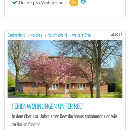
5+
Hunde pro Wohneinheit
a12063
Deutschland
>
Nordsee
>
Nordfriesland
>
weitere Orte
FERIENWOHNUNGEN UNTER REET
In dem über 100 Jahre alten Reetdachhaus ankommen und wie
zu Hause fühlen!