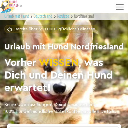
Urlaub mit Hund
Deutschland
Nordsee
Nordfriesland
Bereits über 350.000+ glückliche Fellnasen
Urlaub mit Hund Nordfriesland
Vorher
WISSEN
, was
Dich und Deinen Hund
erwartet!
Keine Überraschungen. Keine Unsicherheit.
100% hundefreundliche Unterkünfte mit allen Details.