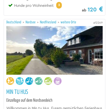
3
Hunde pro Wohneinheit
120
ab
Deutschland
>
Nordsee
>
Nordfriesland
>
weitere Orte
a12269
MIN TU HUS
Einzellage auf dem Nordseedeich
Willkommen in Min tu Hus, Eurem gemütlichen Ferienhaus