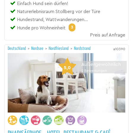
Einfach Hund sein dürfen!
Naturerlebnisraum Stollberg vor der Türe
Hundestrand, Wattwanderungen...
3
Hunde pro Wohneinheit
Preis auf Anfrage
Deutschland
>
Nordsee
>
Nordfriesland
>
Nordstrand
a10390
Außergewöhnlich
5,0
2
Bewertungen