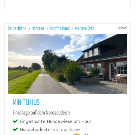
a12269
Deutschland
>
Nordsee
>
Nordfriesland
>
weitere Orte
MIN TU HUS
Einzellage auf dem Nordseedeich
Eingezäunte Hundewiese am Haus
Hundebadestelle in der Nähe