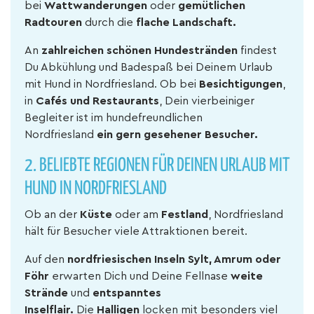
bei
Wattwanderungen
oder
gemütlichen
Radtouren
durch die
flache Landschaft.
An
zahlreichen schönen Hundestränden
findest
Du Abkühlung und Badespaß bei Deinem Urlaub
mit Hund in Nordfriesland. Ob bei
Besichtigungen
,
in
Cafés und Restaurants
, Dein vierbeiniger
Begleiter ist im hundefreundlichen
Nordfriesland
ein gern gesehener Besucher.
2.
BELIEBTE REGIONEN FÜR DEINEN URLAUB MIT
HUND IN NORDFRIESLAND
Ob an der
Küste
oder am
Festland
, Nordfriesland
hält für Besucher viele Attraktionen bereit.
Auf den
nordfriesischen Inseln Sylt, Amrum oder
Föhr
erwarten Dich und Deine Fellnase
weite
Strände
und
entspanntes
Inselflair.
Die
Halligen
locken mit besonders viel