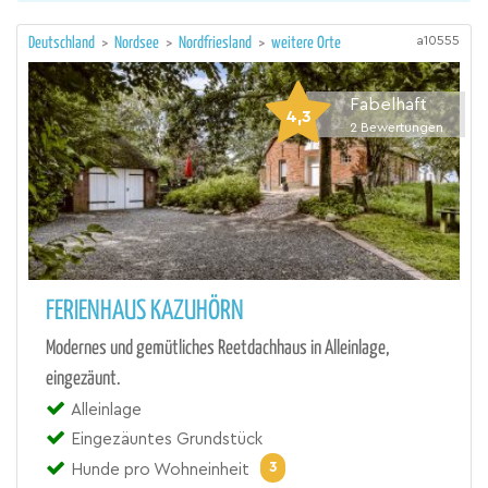
a10555
Deutschland
>
Nordsee
>
Nordfriesland
>
weitere Orte
Fabelhaft
4,3
2
Bewertungen
FERIENHAUS KAZUHÖRN
Modernes und gemütliches Reetdachhaus in Alleinlage,
eingezäunt.
Alleinlage
Eingezäuntes Grundstück
3
Hunde pro Wohneinheit