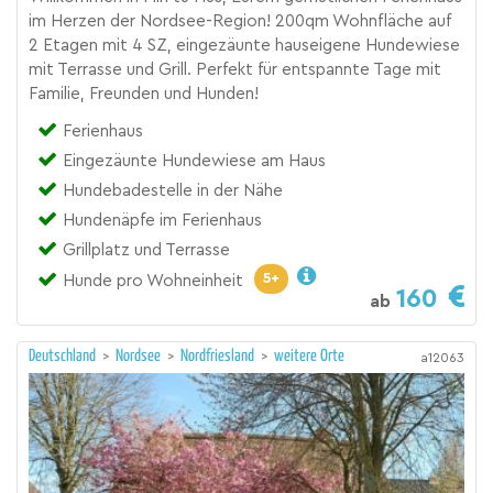
im Herzen der Nordsee-Region! 200qm Wohnfläche auf
2 Etagen mit 4 SZ, eingezäunte hauseigene Hundewiese
mit Terrasse und Grill. Perfekt für entspannte Tage mit
Familie, Freunden und Hunden!
Ferienhaus
Eingezäunte Hundewiese am Haus
Hundebadestelle in der Nähe
Hundenäpfe im Ferienhaus
Grillplatz und Terrasse
5+
Hunde pro Wohneinheit
160
ab
Deutschland
>
Nordsee
>
Nordfriesland
>
weitere Orte
a12063